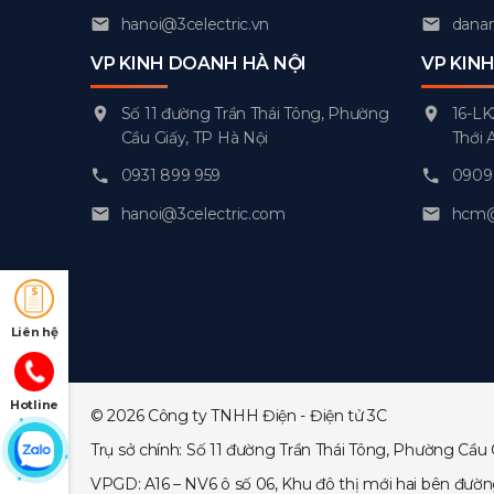
hanoi@3celectric.vn
danan
VP KINH DOANH HÀ NỘI
VP KIN
Số 11 đường Trần Thái Tông, Phường
16-LK
Cầu Giấy, TP Hà Nội
Thới 
0931 899 959
0909 
hanoi@3celectric.com
hcm@3
Liên hệ
Hotline
© 2026 Công ty TNHH Điện - Điện tử 3C
Trụ sở chính: Số 11 đường Trần Thái Tông, Phường Cầu 
VPGD: A16 – NV6 ô số 06, Khu đô thị mới hai bên đườ