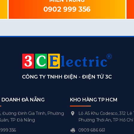
MIỀN TRUNG
0902 999 356
H DOANH ĐÀ NẴNG
KHO HÀNG TP HCM
, Đường Đinh Gia Trinh, Phường
Lô A5 Khu Codesco, 312 Lê 
Xuân, TP Đà Nẵng
Phường Thới An, TP Hồ Chí
999 356
0909 686 661