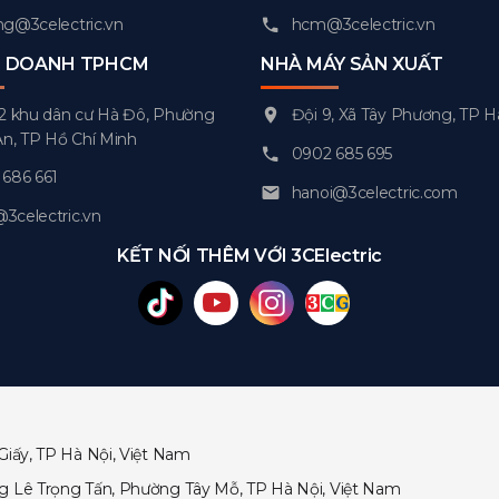
g@3celectric.vn
hcm@3celectric.vn
H DOANH TPHCM
NHÀ MÁY SẢN XUẤT
2 khu dân cư Hà Đô, Phường
Đội 9, Xã Tây Phương, TP H
An, TP Hồ Chí Minh
0902 685 695
686 661
hanoi@3celectric.com
celectric.vn
KẾT NỐI THÊM VỚI 3CElectric
Giấy, TP Hà Nội, Việt Nam
ng Lê Trọng Tấn, Phường Tây Mỗ, TP Hà Nội, Việt Nam