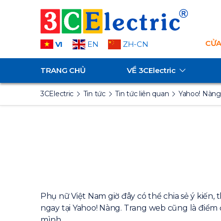
CỬA
VI
EN
ZH-CN
TRANG CHỦ
VỀ
3CElectric
3CElectric
Tin tức
Tin tức liên quan
Yahoo! Nàng 
Phụ nữ Việt Nam giờ đây có thể chia sẻ ý kiến
ngay tại Yahoo! Nàng. Trang web cũng là điể
mình.