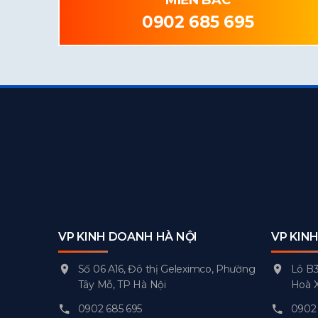
MIỀN BẮC
0902 685 695
VP KINH DOANH HÀ NỘI
VP KIN
Số 06 A16, Đô thị Geleximco, Phường
Lô B3
Tây Mỗ, TP Hà Nội
Hoà 
0902 685 695
0902 