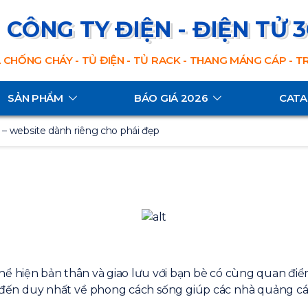
CÔNG TY ĐIỆN - ĐIỆN TỬ 
 CHỐNG CHÁY - TỦ ĐIỆN - TỦ RACK - THANG MÁNG CÁP - 
SẢN PHẨM
BÁO GIÁ 2026
CAT
– website dành riêng cho phái đẹp
, thể hiện bản thân và giao lưu với bạn bè có cùng quan đ
m đến duy nhất về phong cách sống giúp các nhà quảng c