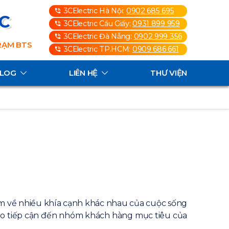
3CElectric Hà Nội:
0902 685 695
3C
3CElectric Cầu Giấy:
0931 899 959
3CElectric Đà Nẵng:
0902 999 356
TRẠM BTS
3CElectric TP.HCM:
0909 686 661
ALOG
LIÊN HỆ
THƯ VIỆN
iểm về nhiều khía cạnh khác nhau của cuộc sống
áo tiếp cận đến nhóm khách hàng mục tiêu của