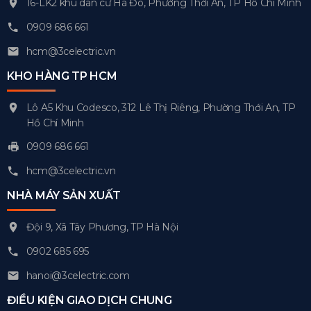
16-LK2 khu dân cư Hà Đô, Phường Thới An, TP Hồ Chí Minh
0909 686 661
hcm@3celectric.vn
KHO HÀNG TP HCM
Lô A5 Khu Codesco, 312 Lê Thị Riêng, Phường Thới An, TP
Hồ Chí Minh
0909 686 661
hcm@3celectric.vn
NHÀ MÁY SẢN XUẤT
Đội 9, Xã Tây Phương, TP Hà Nội
0902 685 695
hanoi@3celectric.com
ĐIỀU KIỆN GIAO DỊCH CHUNG