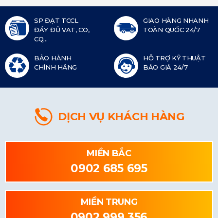
SP ĐẠT TCCL
GIAO HÀNG NHANH
ĐẦY ĐỦ VAT, CO,
TOÀN QUỐC 24/7
CQ...
BẢO HÀNH
HỖ TRỢ KỸ THUẬT
CHÍNH HÃNG
BÁO GIÁ 24/7
DỊCH VỤ KHÁCH HÀNG
MIỀN BẮC
0902 685 695
MIỀN TRUNG
0902 999 356