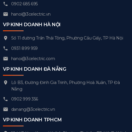
0902 685 695
hanoi@3celectric.vn
VP KINH DOANH HÀ NỘI
Số 11 đường Trần Thái Tông, Phường Cầu Giấy, TP Hà Nội
0931 899 959
hanoi@3celectric.com
VP KINH DOANH ĐÀ NẴNG
Lô B3, Đường Đinh Gia Trinh, Phường Hoà Xuân, TP Đà
Nẵng
0902 999 356
danang@3celectric.vn
VP KINH DOANH TPHCM