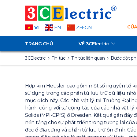
CỬA
VI
EN
ZH-CN
TRANG CHỦ
VỀ
3CElectric
3CElectric
Tin tức
Tin tức liên quan
Bước đột ph
Hợp kim Heusler bao gồm một số nguyên tố kim
sử dụng trong các phần tử lưu trữ dữ liệu nhỏ
mục đích này.
Các nhà vật lý tại Trường Đại 
hành cùng với sự cộng tác của các nhà vật lý 
Solids (MPI-CPfS) ở Dresden. Kết quả gần đây
nền tảng cho sự phát triển trong tương lai của
đọc
ổ đĩa cứng
và phần tử lưu trữ ổn định.
Các 