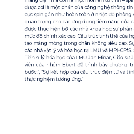
mang điện mà còn là một momen từ tính – spin,
được coi là một phần của công nghệ thông tin 
cực spin gần như hoàn toàn ở nhiệt độ phòng 
quan trọng cho các ứng dụng tiềm năng của c
được thực hiện bởi các nhà khoa học: sự phân 
mức độ chính xác cao. Cấu trúc tinh thể của hợ
tạo màng mỏng trong chân không siêu cao. Sự 
các nhà vật lý và hóa học tại LMU và MPI-CPfS.
Tiến sĩ lý hóa học của LMU Jan Minar, Giáo s
viên của nhóm Ebert đã trình bày chương tr
bước,”, “Sự kết hợp của cấu trúc điện tử và t
thực nghiệm tương ứng.”