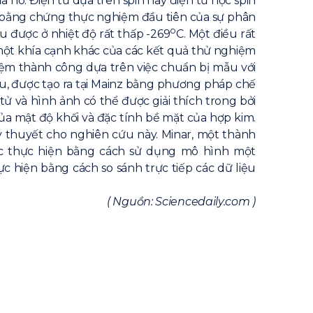
nó. Điện tử dựa trên spin hay điện tử học spin
ác bằng chứng thực nghiệm đầu tiên của sự phân
o
u được ở nhiệt độ rất thấp -269
C. Một điều rất
 một khía cạnh khác của các kết quả thử nghiệm
hiệm thành công dựa trên việc chuẩn bị mẫu với
iệu, được tạo ra tại Mainz bằng phương pháp chế
 và hình ảnh có thể được giải thích trong bởi
của mật độ khối và đặc tính bề mặt của hợp kim.
ý thuyết cho nghiên cứu này. Minar, một thành
ược thực hiện bằng cách sử dụng mô hình một
c hiện bằng cách so sánh trực tiếp các dữ liệu
( Nguồn: Sciencedaily.com )