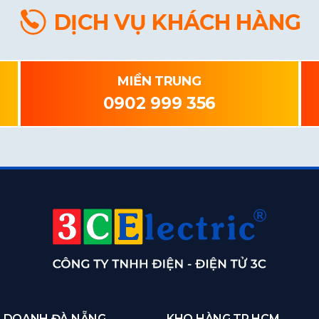
DỊCH VỤ KHÁCH HÀNG
MIỀN TRUNG
0902 999 356
H DOANH ĐÀ NẴNG
KHO HÀNG TP HCM