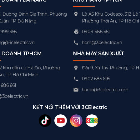
, Đường Đinh Gia Trinh, Phường
Lô A5 Khu Codesco, 312 Lê 
Xuân, TP Đà Nẵng
Phường Thới An, TP Hồ Chí
999 356
0909 686 661
g@3celectric.vn
hcm@3celectric.vn
H DOANH TPHCM
NHÀ MÁY SẢN XUẤT
2 khu dân cư Hà Đô, Phường
Đội 9, Xã Tây Phương, TP H
An, TP Hồ Chí Minh
0902 685 695
686 661
hanoi@3celectric.com
celectric.vn
KẾT NỐI THÊM VỚI 3CElectric