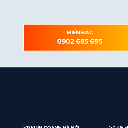
MIỀN BẮC
0902 685 695
VP KINH DOANH HÀ NỘI
VP KIN