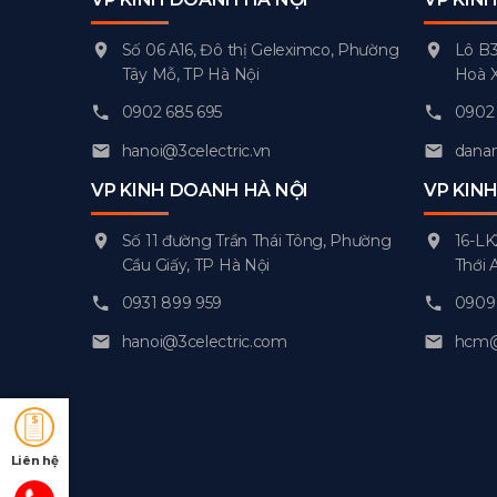
Số 06 A16, Đô thị Geleximco, Phường
Lô B3
Tây Mỗ, TP Hà Nội
Hoà 
0902 685 695
0902 
hanoi@3celectric.vn
danan
VP KINH DOANH HÀ NỘI
VP KIN
Số 11 đường Trần Thái Tông, Phường
16-LK
Cầu Giấy, TP Hà Nội
Thới 
0931 899 959
0909 
hanoi@3celectric.com
hcm@3
Liên hệ