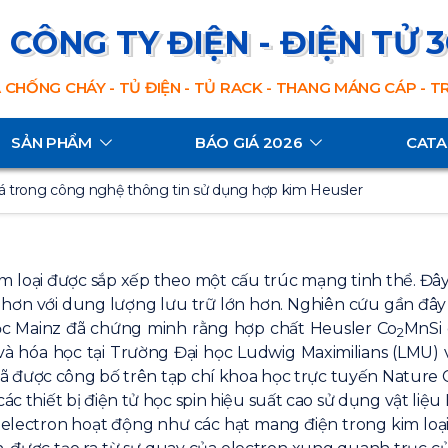
CÔNG TY ĐIỆN - ĐIỆN TỬ 
 CHỐNG CHÁY - TỦ ĐIỆN - TỦ RACK - THANG MÁNG CÁP - 
SẢN PHẨM
BÁO GIÁ 2026
CAT
á trong công nghệ thông tin sử dụng hợp kim Heusler
 loại được sắp xếp theo một cấu trúc mạng tinh thể. Đây
 hơn với dung lượng lưu trữ lớn hơn. Nghiên cứu gần đây
học Mainz đã chứng minh rằng hợp chất Heusler Co
MnSi 
2
và hóa học tại Trường Đại học Ludwig Maximilians (LMU) v
 đã được công bố trên tạp chí khoa học trực tuyến Nature
 các
thiết bị điện tử
học spin hiệu suất cao sử dụng vật li
electron hoạt động như các hạt mang điện trong kim loại