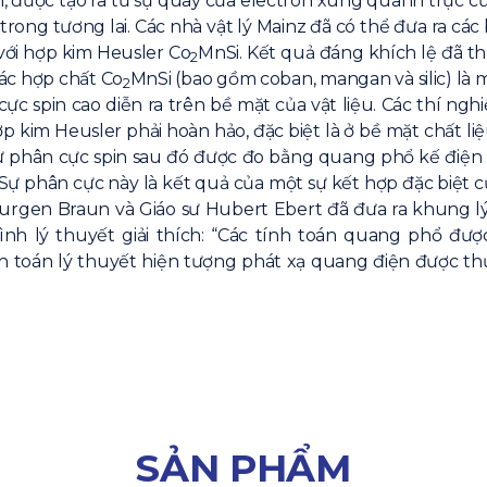
 được tạo ra từ sự quay của electron xung quanh trục của 
trong tương lai. Các nhà vật lý Mainz đã có thể đưa ra c
với hợp kim Heusler Co
MnSi. Kết quả đáng khích lệ đã th
2
ác hợp chất Co
MnSi (bao gồm coban, mangan và silic) là
2
cực spin cao diễn ra trên bề mặt của vật liệu. Các thí ng
p kim Heusler phải hoàn hảo, đặc biệt là ở bề mặt chất l
phân cực spin sau đó được đo bằng quang phổ kế điện tử
 Sự phân cực này là kết quả của một sự kết hợp đặc biệt 
ư Jurgen Braun và Giáo sư Hubert Ebert đã đưa ra khung l
ình lý thuyết giải thích: “Các tính toán quang phổ đ
ính toán lý thuyết hiện tượng phát xạ quang điện được thự
SẢN PHẨM