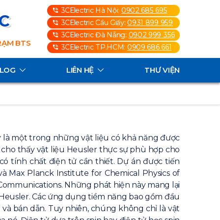
3CElectric Hà Nội:
0902 685 695
3C
3CElectric Cầu Giấy:
0931 899 959
3CElectric Đà Nẵng:
0902 999 356
TRẠM BTS
3CElectric TP.HCM:
0909 686 661
ALOG
LIÊN HỆ
THƯ VIỆN
 là một trong những vật liệu có khả năng được
 cho thấy vật liệu Heusler thực sự phù hợp cho
có tính chất điện tử cần thiết. Dự án được tiến
à Max Planck Institute for Chemical Physics of
 Communications. Những phát hiện này mang lại
ệu Heusler. Các ứng dụng tiềm năng bao gồm đầu
 và bán dẫn. Tuy nhiên, chúng không chỉ là vật