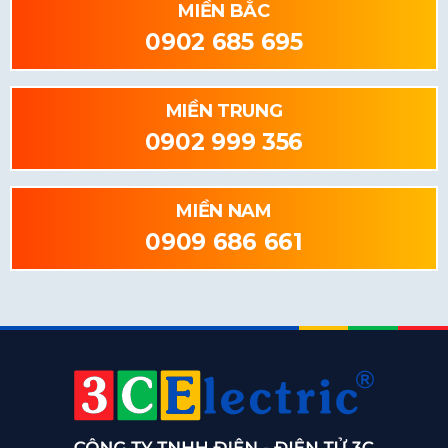
MIỀN BẮC
0902 685 695
MIỀN TRUNG
0902 999 356
MIỀN NAM
0909 686 661