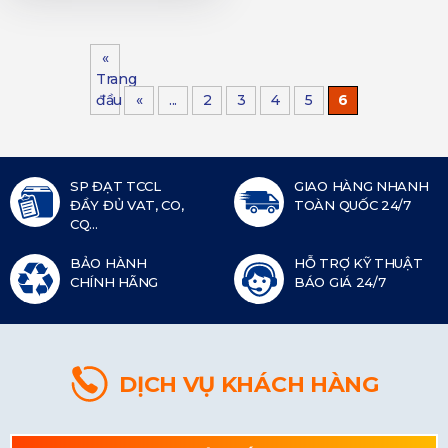
«
Trang
đầu
«
...
2
3
4
5
6
SP ĐẠT TCCL
GIAO HÀNG NHANH
ĐẦY ĐỦ VAT, CO,
TOÀN QUỐC 24/7
CQ...
BẢO HÀNH
HỖ TRỢ KỸ THUẬT
CHÍNH HÃNG
BÁO GIÁ 24/7
DỊCH VỤ KHÁCH HÀNG