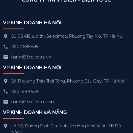
VP KINH DOANH HÀ NỘI
Số 06 A16, Đô thị Geleximco, Phường Tây Mỗ, TP Hà Nội
0902 685 695
hanoi@3celectric.vn
VP KINH DOANH HÀ NỘI
Số 11 đường Trần Thái Tông, Phường Cầu Giấy, TP Hà Nội
0931 899 959
hanoi@3celectric.com
VP KINH DOANH ĐÀ NẴNG
Lô B3, Đường Đinh Gia Trinh, Phường Hoà Xuân, TP Đà
Nẵng