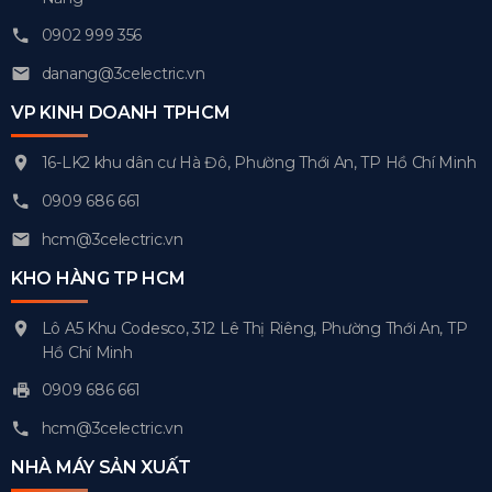
0902 999 356
danang@3celectric.vn
VP KINH DOANH TPHCM
16-LK2 khu dân cư Hà Đô, Phường Thới An, TP Hồ Chí Minh
0909 686 661
hcm@3celectric.vn
KHO HÀNG TP HCM
Lô A5 Khu Codesco, 312 Lê Thị Riêng, Phường Thới An, TP
Hồ Chí Minh
0909 686 661
hcm@3celectric.vn
NHÀ MÁY SẢN XUẤT