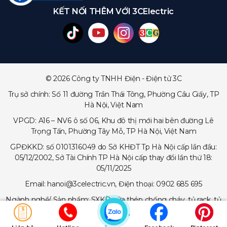
KẾT NỐI THÊM VỚI 3CElectric
© 2026 Công ty TNHH Điện - Điện tử 3C
Trụ sở chính: Số 11 đường Trần Thái Tông, Phường Cầu Giấy, TP
Hà Nội, Việt Nam
VPGD: A16 – NV6 ô số 06, Khu đô thị mới hai bên đường Lê
Trọng Tấn, Phường Tây Mỗ, TP Hà Nội, Việt Nam
GPĐKKD: số 0101316049 do Sở KHĐT Tp Hà Nội cấp lần đầu:
05/12/2002, Sở Tài Chính TP Hà Nội cấp thay đổi lần thứ 18:
05/11/2025
Email: hanoi@3celectric.vn, Điện thoại: 0902 685 695
Ngành nghề/ Sản phẩm: SXKD cửa thép chống cháy, tủ rack, tủ
trạm viễn thông, tủ điện, thang cáp - máng cáp...