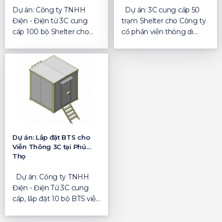
Dự án: Công ty TNHH
Dự án: 3C cung cấp 50
Điện - Điện tử 3C cung
trạm Shelter cho Công ty
cấp 100 bộ Shelter cho
cổ phần viễn thông di
Công ty Cổ Phần Cơ Khí
động Toàn Cầu (280...
V...
Dự án: Lắp đặt BTS cho
Viễn Thông 3C tại Phú
Thọ
Dự án: Công ty TNHH
Điện - Điện Tử 3C cung
cấp, lắp đặt 10 bộ BTS viễn
thông 3C tại Tỉn...