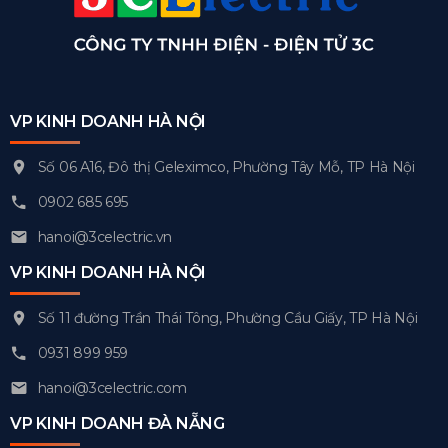
VP KINH DOANH HÀ NỘI
Số 06 A16, Đô thị Geleximco, Phường Tây Mỗ, TP Hà Nội
0902 685 695
hanoi@3celectric.vn
VP KINH DOANH HÀ NỘI
Số 11 đường Trần Thái Tông, Phường Cầu Giấy, TP Hà Nội
0931 899 959
hanoi@3celectric.com
VP KINH DOANH ĐÀ NẴNG