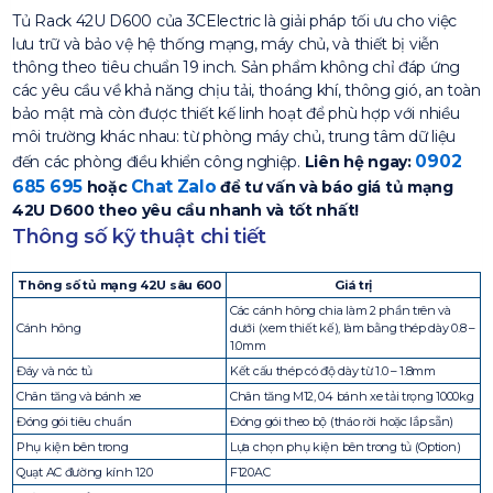
Tủ Rack 42U D600 của 3CElectric là giải pháp tối ưu cho việc
lưu trữ và bảo vệ hệ thống mạng, máy chủ, và thiết bị viễn
thông theo tiêu chuẩn 19 inch. Sản phẩm không chỉ đáp ứng
các yêu cầu về khả năng chịu tải, thoáng khí, thông gió, an toàn
bảo mật mà còn được thiết kế linh hoạt để phù hợp với nhiều
môi trường khác nhau: từ phòng máy chủ, trung tâm dữ liệu
0902
đến các phòng điều khiển công nghiệp.
Liên hệ ngay:
685 695
Chat Zalo
hoặc
để tư vấn và báo giá tủ mạng
42U D600 theo yêu cầu nhanh và tốt nhất!
Thông số kỹ thuật chi tiết
Thông số tủ mạng 42U sâu 600
Giá trị
Các cánh hông chia làm 2 phần trên và
Cánh hông
dưới (xem thiết kế), làm bằng thép dày 0.8 –
1.0mm
Đáy và nóc tủ
Kết cấu thép có độ dày từ 1.0 – 1.8mm
Chân tăng và bánh xe
Chân tăng M12, 04 bánh xe tải trọng 1000kg
Đóng gói tiêu chuẩn
Đóng gói theo bộ (tháo rời hoặc lắp sẵn)
Phụ kiện bên trong
Lựa chọn phụ kiện bên trong tủ (Option)
Quạt AC đường kính 120
F120AC