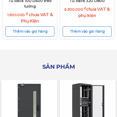
Tủ Rack 10U D400 treo
Tủ Rack 32U D800
tường
₫
chưa VAT &
6.300.000
₫
chưa VAT &
1.900.000
phụ kiện
Phụ Kiện
Thêm vào giỏ hàng
Thêm vào giỏ hàng
SẢN PHẨM