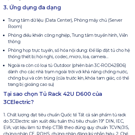
3. Ứng dụng đa dạng
Trung tâm dữ liệu (Data Center), Phòng máy chủ (Server
Room)
Phòng điều khiển công nghiệp, Trung tâm truyền hình, Viễn
thông
Phòng họp trực tuyến, số hóa nội dung: Để lắp đặt tủ cho hệ
thống thiết bị hội nghị, codec, micro, loa, camera…
Ngoài ra còn có loại tủ Outdoor (phiên bản 3C-ROD42B06)
dành cho các nhà trạm ngoài trời với khả năng chống nước,
chống bụi và côn trùng (cửa trước kín, khóa tam giác, có thể
trang bị gioăng cao su)
Tại sao chọn Tủ Rack 42U D600 của
3CElectric?
1. Chất lượng đạt tiêu chuẩn Quốc tế Tất cả sản phẩm tủ rack
do 3CElectric sản xuất đều tuân thủ tiêu chuẩn 19″ DIN, IEC,
EIA; vật liệu làm từ thép CT38 theo đúng quy chuẩn TCVN/JIS,
chứng nhận CE, ROHS, chứng nhận đăng ký nhẫn hiệu. 2. Chế