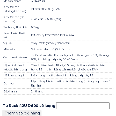
Mã sản phẩm
3C-R42B06
K.thước bao
1980 x 600 x 600 (+_2%)
(Không bánh xe)
K.thước bao (Có
2020 x 600 x 600 (+_2%)
bánh xe)
Tải trọng thiết kế
600kg
Tiêu chuẩn thiết
EIA-310-D, IEC 60297-3, DIN 41494
kế
Vật liệu
Thép CT38 (TCVN)/ JIS-G-3131
Màu sơn
Sơn màu đen mờ (Sơn Jotun)
Trước và sau đều là 2 cánh, cánh lưới lục giác có độ thoáng
Cánh trước và sau
65%, làm bằng thép dày 0.8 – 1.0mm
Hệ rack & thanh
Thanh tiêu chuẩn 19″ dày 1.5mm, các thanh kết cấu bên
kết cấu bên trong
trong 1.5mm, làm bằng tole mạ kẽm, hoặc tole ZAM
Hệ khung ngoài
Hệ khung ngoài tháo rời làm bằng thép dày 1.5mm
Lắp miễn phí các thiết bị vào bên trong (trường hợp mua có
Dịch vụ
lắp ráp)
Bảo hành
24 tháng
Tủ Rack 42U D600 số lượng
Thêm vào giỏ hàng