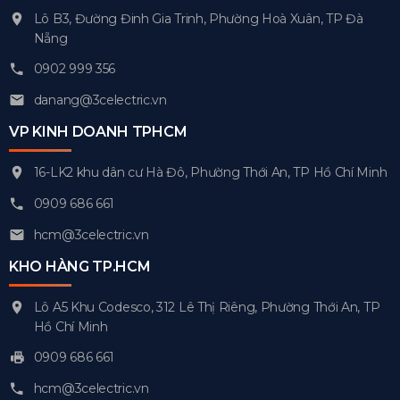
Lô B3, Đường Đinh Gia Trinh, Phường Hoà Xuân, TP Đà
Nẵng
0902 999 356
danang@3celectric.vn
VP KINH DOANH TPHCM
16-LK2 khu dân cư Hà Đô, Phường Thới An, TP Hồ Chí Minh
0909 686 661
hcm@3celectric.vn
KHO HÀNG TP.HCM
Lô A5 Khu Codesco, 312 Lê Thị Riêng, Phường Thới An, TP
Hồ Chí Minh
0909 686 661
hcm@3celectric.vn