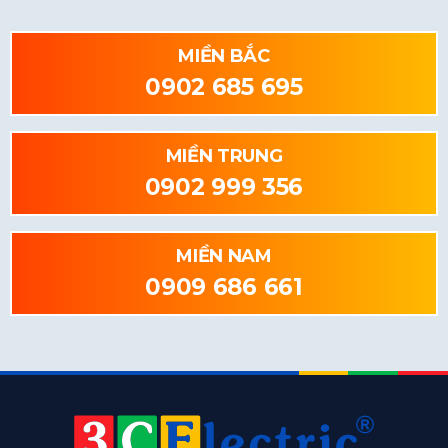
MIỀN BẮC
0902 685 695
MIỀN TRUNG
0902 999 356
MIỀN NAM
0909 686 661