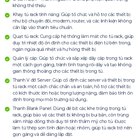
không thể thiếu
Khay tủ rack tính năng: Giúp tổ chức và hỗ trợ các thiết bị
như bộ chuyển đổi, modem, router, và các linh kiện không
cần lắp vào thanh tiêu chuẩn.
Quạt tủ rack: Cung cấp hệ thống làm mát cho tủ rack, giúp
duy trì nhiệt độ ổn định cho các thiết bị điện tử bên trong,
ngăn ngừa quá nhiệt và hư hỏng thiết bị.
Quản lý cáp: Giúp tổ chức và sắp xếp dây cáp trong tủ rack
một cách gọn gàng, tránh tình trạng rối dây và tạo không
gian thông thoáng cho các thiết bị trong tủ.
Thanh V đỡ Server: Giúp cố định các server và thiết bị trong
tủ rack một cách chắc chắn và an toàn, hỗ trợ các thiết bị
có kích thước lớn hoặc trọng lượng nặng, đảm bảo tính ổn
định trong mọi môi trường sử dụng..
Thanh Blank Panel: Dùng để bịt các khe trống trong tủ
rack, giúp bảo vệ các thiết bị không bị bụi bẩn, côn trùng
xâm nhập đồng thời duy trì tính thẩm mỹ cho tủ. Được
làm từ thép sơn tĩnh điện hoặc nhôm, giúp tủ rack trở nên
gọn gàng và dễ dàng lắp đặt.