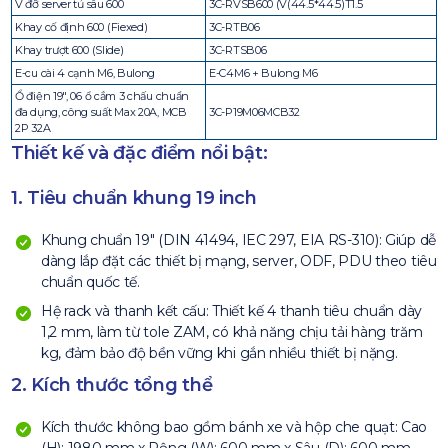
V đỡ server tủ sâu 600
3C-RVSB600 (V(44.5*44.5)T1.5
Khay cố định 600 (Fiexed)
3C-RTB06
Khay trượt 600 (Slide)
3C-RTSB06
E-cu cài 4 cạnh M6, Bulong
E-C4M6 + Bulong M6
Ổ điện 19″, 06 ổ cắm 3 chấu chuẩn
đa dụng, công suất Max 20A, MCB
3C-P19M06MCB32
2P 32A
Thiết kế và đặc điểm nổi bật:
1. Tiêu chuẩn khung 19 inch
Khung chuẩn 19″ (DIN 41494, IEC 297, EIA RS-310): Giúp dễ
dàng lắp đặt các thiết bị mạng, server, ODF, PDU theo tiêu
chuẩn quốc tế.
Hệ rack và thanh kết cấu: Thiết kế 4 thanh tiêu chuẩn dày
1,2 mm, làm từ tole ZAM, có khả năng chịu tải hàng trăm
kg, đảm bảo độ bền vững khi gắn nhiều thiết bị nặng.
2. Kích thước tổng thể
Kích thước không bao gồm bánh xe và hộp che quạt: Cao