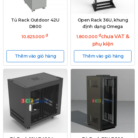
Tủ Rack Outdoor 42U
Open Rack 36U, khung
D800
định dạng Omega
₫
₫
chưa VAT &
10.625.000
1.800.000
phụ kiện
Thêm vào giỏ hàng
Thêm vào giỏ hàng