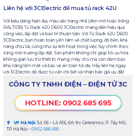
Liên hệ với 3CElectric để mua tủ rack 42U
Với kiểu dáng hiện đại, màu sắc trang nhã (đen mờ hoặc trắng
RAL7035) Tủ Rack 42U D600 3CElectric mang đến hiệu quả
công việc, lắp đặt và bảo trì thuận tiện. Với Tủ Rack 42U D600
3CElectric, bạn hoàn toàn yên tâm về chất lượng, độ bền, khả
năng chịu tải, cũng như sự linh hoạt trong việc tùy chỉnh theo
từng môi trường lắp đặt. Sản phẩm không chỉ giúp tối ưu hóa
không gian lưu trữ thiết bị mạng, máy chủ mà còn đảm bảo
khả năng làm mát và bảo vệ an toàn tối đa. Hãy liên hệ ngay
với 3CElectric để được tư vấn chi tiết và nhận báo giá ưu đãi!
CÔNG TY TNHH ĐIỆN – ĐIỆN TỬ 3C
HOTLINE: 0902 685 695
VP Hà Nội:
Số 06 – Lô A16, Đô thị Geleximco, P. Tây Mỗ,
TP Hà Nội –
0902 685 695