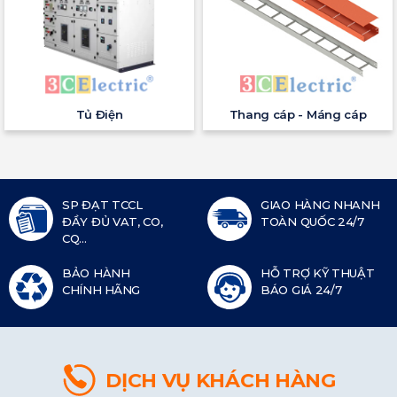
Tủ Điện
Thang cáp - Máng cáp
SP ĐẠT TCCL
GIAO HÀNG NHANH
ĐẦY ĐỦ VAT, CO,
TOÀN QUỐC 24/7
CQ...
BẢO HÀNH
HỖ TRỢ KỸ THUẬT
CHÍNH HÃNG
BÁO GIÁ 24/7
DỊCH VỤ KHÁCH HÀNG