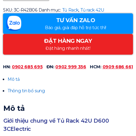
SKU:
3C-R42B06
Danh mục:
Tủ Rack
,
Tủ rack 42U
TƯ VẤN ZALO
Báo giá, giải đáp hỗ trợ tức thì!
ĐẶT HÀNG NGAY
Đặt hàng nhanh nhất!
HN:
0902 685 695
ĐN:
0902 999 356
HCM:
0909 686 661
Mô tả
Thông tin bổ sung
Mô tả
Giới thiệu chung về Tủ Rack 42U D600
3CElectric