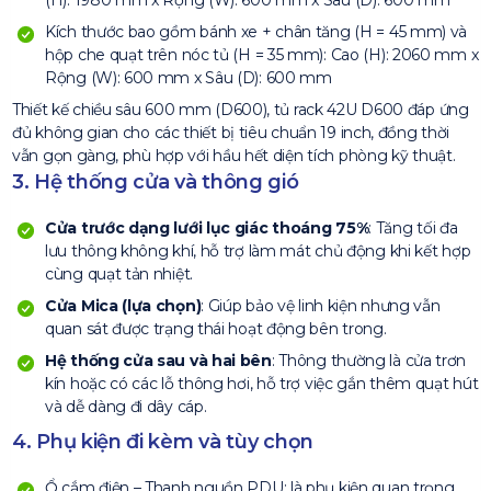
(H): 1980 mm x Rộng (W): 600 mm x Sâu (D): 600 mm
Kích thước bao gồm bánh xe + chân tăng (H = 45 mm) và
hộp che quạt trên nóc tủ (H = 35 mm): Cao (H): 2060 mm x
Rộng (W): 600 mm x Sâu (D): 600 mm
Thiết kế chiều sâu 600 mm (D600), tủ rack 42U D600 đáp ứng
đủ không gian cho các thiết bị tiêu chuẩn 19 inch, đồng thời
vẫn gọn gàng, phù hợp với hầu hết diện tích phòng kỹ thuật.
3. Hệ thống cửa và thông gió
Cửa trước dạng lưới lục giác thoáng 75%
: Tăng tối đa
lưu thông không khí, hỗ trợ làm mát chủ động khi kết hợp
cùng quạt tản nhiệt.
Cửa Mica (lựa chọn)
: Giúp bảo vệ linh kiện nhưng vẫn
quan sát được trạng thái hoạt động bên trong.
Hệ thống cửa sau và hai bên
: Thông thường là cửa trơn
kín hoặc có các lỗ thông hơi, hỗ trợ việc gắn thêm quạt hút
và dễ dàng đi dây cáp.
4. Phụ kiện đi kèm và tùy chọn
Ổ cắm điện – Thanh nguồn PDU: là phụ kiện quan trọng