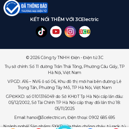
KẾT NỐI THÊM VỚI 3CElectric
© 2026 Công ty TNHH Điện - Điện tử 3C
Trụ sở chính: Số 11 đường Trần Thái Tông, Phường Cầu Giấy, TP
Hà Nội, Việt Nam
VPGD: A16 – NV6 ô số 06, Khu đô thị mới hai bên đường Lê
Trọng Tấn, Phường Tây Mỗ, TP Hà Nội, Việt Nam
GPĐKKD: số 0101316049 do Sở KHĐT Tp Hà Nội cấp lần đầu:
05/12/2002, Sở Tài Chính TP Hà Nội cấp thay đổi lần thứ 18:
05/11/2025
Email: hanoi@3celectric.vn, Điện thoại: 0902 685 695
Ngành nghề/ Sản phẩm: SXKD cửa thép chống cháy, tủ rack, tủ