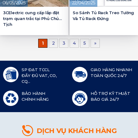
06/05/2025
22/04/2025
3CElectric cung cấp lắp đặt
So Sánh Tủ Rack Treo Tường
trạm quan trắc tại Phủ Chủ
Và Tủ Rack Đứng
Tịch
1
2
3
4
5
»
SP ĐẠT TCCL
GIAO HÀNG NHANH
ĐẦY ĐỦ VAT, CO,
TOÀN QUỐC 24/7
CQ...
BẢO HÀNH
HỖ TRỢ KỸ THUẬT
CHÍNH HÃNG
BÁO GIÁ 24/7
DỊCH VỤ KHÁCH HÀNG