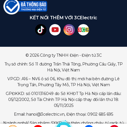
KẾT NỐI THÊM VỚI 3CElectric
© 2026 Công ty TNHH Điện - Điện tử 3C
Trụ sở chính: Số 11 đường Trần Thái Tông, Phường Cầu Giấy, TP
Hà Nội, Việt Nam
VPGD: A16 – NV6 ô số 06, Khu đô thị mới hai bên đường Lê
Trọng Tấn, Phường Tây Mỗ, TP Hà Nội, Việt Nam
GPĐKKD: số 0101316049 do Sở KHĐT Tp Hà Nội cấp lần đầu:
05/12/2002, Sở Tài Chính TP Hà Nội cấp thay đổi lần thứ 18:
05/11/2025
Email: hanoi@3celectric.vn, Điện thoại: 0902 685 695
Ngành nghề/ Sản phẩm: SXKD cửa thép chống cháy, tủ rack, tủ