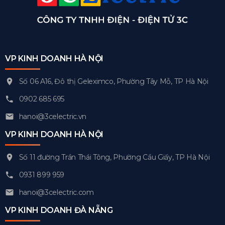
VP KINH DOANH HÀ NỘI
Số 06 A16, Đô thị Geleximco, Phường Tây Mỗ, TP Hà Nội
0902 685 695
hanoi@3celectric.vn
VP KINH DOANH HÀ NỘI
Số 11 đường Trần Thái Tông, Phường Cầu Giấy, TP Hà Nội
0931 899 959
hanoi@3celectric.com
VP KINH DOANH ĐÀ NẴNG