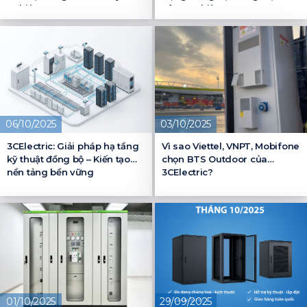
nghiệp
công nghiệp
06/10/2025
03/10/2025
3CElectric: Giải pháp hạ tầng
Vì sao Viettel, VNPT, Mobifone
kỹ thuật đồng bộ – Kiến tạo
chọn BTS Outdoor của
nền tảng bền vững
3CElectric?
01/10/2025
29/09/2025