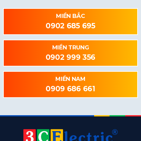
MIỀN BẮC
0902 685 695
MIỀN TRUNG
0902 999 356
MIỀN NAM
0909 686 661