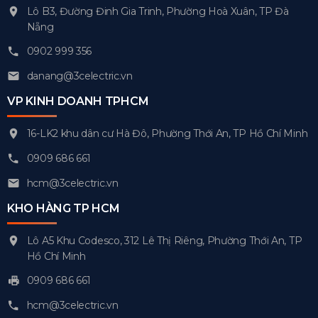
Lô B3, Đường Đinh Gia Trinh, Phường Hoà Xuân, TP Đà
Nẵng
0902 999 356
danang@3celectric.vn
VP KINH DOANH TPHCM
16-LK2 khu dân cư Hà Đô, Phường Thới An, TP Hồ Chí Minh
0909 686 661
hcm@3celectric.vn
KHO HÀNG TP HCM
Lô A5 Khu Codesco, 312 Lê Thị Riêng, Phường Thới An, TP
Hồ Chí Minh
0909 686 661
hcm@3celectric.vn