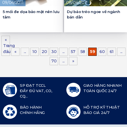
09/04/2011
08/04/2011
5 mối đe dọa bảo mật nên lưu
Dự báo tréo ngoe về ngành
tâm
bán dẫn
«
Trang
đầu
«
...
10
20
30
...
57
58
59
60
61
...
70
...
»
SP ĐẠT TCCL
GIAO HÀNG NHANH
ĐẦY ĐỦ VAT, CO,
TOÀN QUỐC 24/7
CQ...
BẢO HÀNH
HỖ TRỢ KỸ THUẬT
CHÍNH HÃNG
BÁO GIÁ 24/7