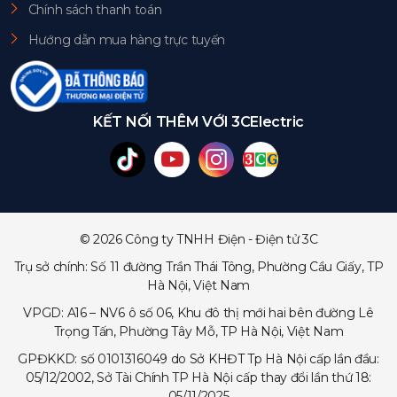
Chính sách thanh toán
Hướng dẫn mua hàng trực tuyến
KẾT NỐI THÊM VỚI 3CElectric
© 2026 Công ty TNHH Điện - Điện tử 3C
Trụ sở chính: Số 11 đường Trần Thái Tông, Phường Cầu Giấy, TP
Hà Nội, Việt Nam
VPGD: A16 – NV6 ô số 06, Khu đô thị mới hai bên đường Lê
Trọng Tấn, Phường Tây Mỗ, TP Hà Nội, Việt Nam
GPĐKKD: số 0101316049 do Sở KHĐT Tp Hà Nội cấp lần đầu:
05/12/2002, Sở Tài Chính TP Hà Nội cấp thay đổi lần thứ 18:
05/11/2025