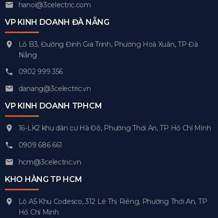
hanoi@3celectric.com
VP KINH DOANH ĐÀ NẴNG
Lô B3, Đường Đinh Gia Trinh, Phường Hoà Xuân, TP Đà
Nẵng
0902 999 356
danang@3celectric.vn
VP KINH DOANH TPHCM
16-LK2 khu dân cư Hà Đô, Phường Thới An, TP Hồ Chí Minh
0909 686 661
hcm@3celectric.vn
KHO HÀNG TP HCM
Lô A5 Khu Codesco, 312 Lê Thị Riêng, Phường Thới An, TP
Hồ Chí Minh