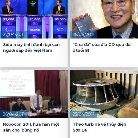
27/04/2011
26/04/2011
Siêu máy tính đánh bại con
“Cha đẻ” của đĩa CD qua đời
người sắp đến Việt Nam
ở tuổi 81
26/04/2011
25/04/2011
Robocon 2011, hứa hẹn một
Theo turbine về thủy điện
sân chơi bùng nổ
Sơn La