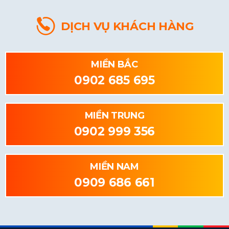
DỊCH VỤ KHÁCH HÀNG
MIỀN BẮC
0902 685 695
MIỀN TRUNG
0902 999 356
MIỀN NAM
0909 686 661