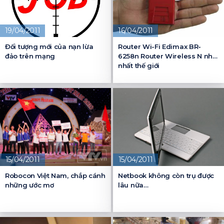
19/04/2011
16/04/2011
Đối tượng mới của nạn lừa
Router Wi-Fi Edimax BR-
đảo trên mạng
6258n Router Wireless N nhỏ
nhất thế giới
15/04/2011
15/04/2011
Robocon Việt Nam, chắp cánh
Netbook không còn trụ được
những ước mơ
lâu nữa…