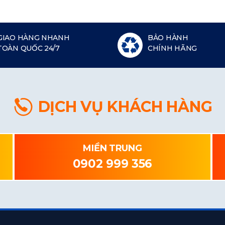
GIAO HÀNG NHANH
BẢO HÀNH
TOÀN QUỐC 24/7
CHÍNH HÃNG
DỊCH VỤ KHÁCH HÀNG
MIỀN TRUNG
0902 999 356