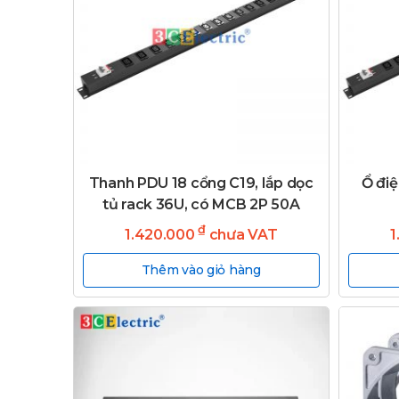
Thanh PDU 18 cổng C19, lắp dọc
Ổ điệ
tủ rack 36U, có MCB 2P 50A
₫
1.420.000
chưa VAT
1
Thêm vào giỏ hàng