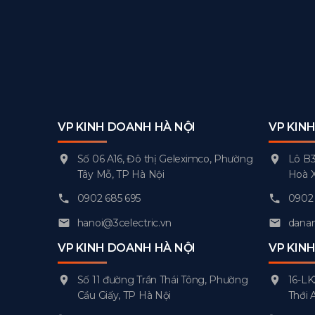
VP KINH DOANH HÀ NỘI
VP KIN
Số 06 A16, Đô thị Geleximco, Phường
Lô B3
Tây Mỗ, TP Hà Nội
Hoà 
0902 685 695
0902 
hanoi@3celectric.vn
danan
VP KINH DOANH HÀ NỘI
VP KIN
Số 11 đường Trần Thái Tông, Phường
16-LK
Cầu Giấy, TP Hà Nội
Thới 