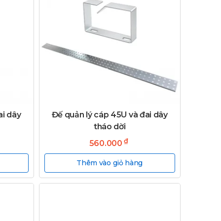
ai dây
Đế quản lý cáp 45U và đai dây
tháo dời
₫
560.000
Thêm vào giỏ hàng