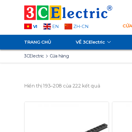
CỬA
VI
EN
ZH-CN
TRANG CHỦ
VỀ
3CElectric
3CElectric
Cửa hàng
Hiển thị 193–208 của 222 kết quả