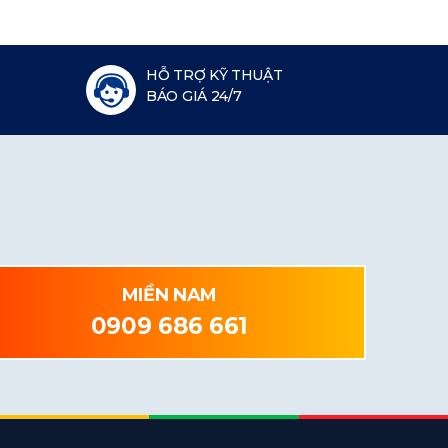
HỖ TRỢ KỸ THUẬT
BÁO GIÁ 24/7
MIỀN NAM
0909 686 661