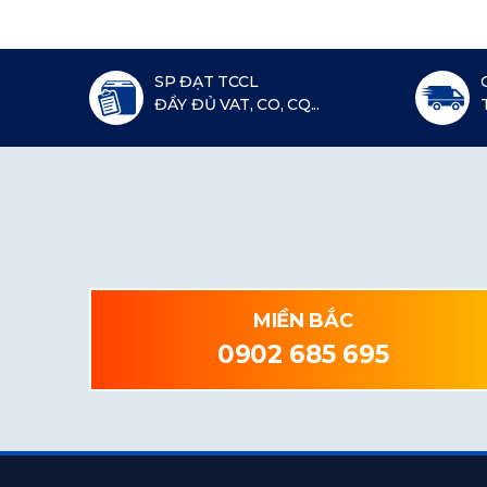
SP ĐẠT TCCL
ĐẦY ĐỦ VAT, CO, CQ...
MIỀN BẮC
0902 685 695