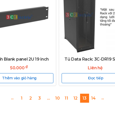
h Blank panel 2U 19 inch
Tủ Data Rack: 3C-DR19 
₫
50.000
Liên hệ
Thêm vào giỏ hàng
Đọc tiếp
←
1
2
3
…
10
11
12
13
14
→