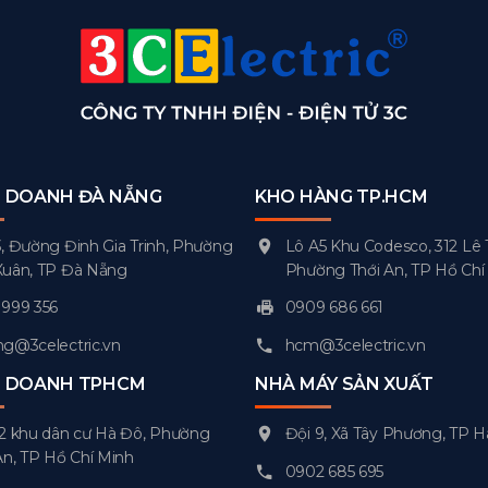
H DOANH ĐÀ NẴNG
KHO HÀNG TP.HCM
, Đường Đinh Gia Trinh, Phường
Lô A5 Khu Codesco, 312 Lê 
Xuân, TP Đà Nẵng
Phường Thới An, TP Hồ Chí
999 356
0909 686 661
g@3celectric.vn
hcm@3celectric.vn
H DOANH TPHCM
NHÀ MÁY SẢN XUẤT
2 khu dân cư Hà Đô, Phường
Đội 9, Xã Tây Phương, TP H
An, TP Hồ Chí Minh
0902 685 695