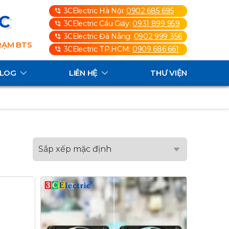
3CElectric Hà Nội:
0902 685 695
3C
3CElectric Cầu Giấy:
0931 899 959
3CElectric Đà Nẵng:
0902 999 356
TRẠM BTS
3CElectric TP.HCM:
0909 686 661
ALOG
LIÊN HỆ
THƯ VIỆN