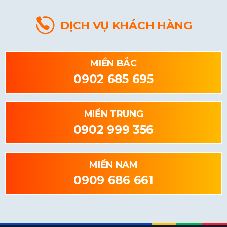
DỊCH VỤ KHÁCH HÀNG
MIỀN BẮC
0902 685 695
MIỀN TRUNG
0902 999 356
MIỀN NAM
0909 686 661