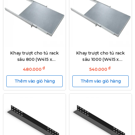
Khay trượt cho tủ rack
Khay trượt cho tủ rack
sâu 800 (W415 x
sâu 1000 (W415 x
D580mm)
D680mm)
₫
₫
480.000
540.000
Thêm vào giỏ hàng
Thêm vào giỏ hàng