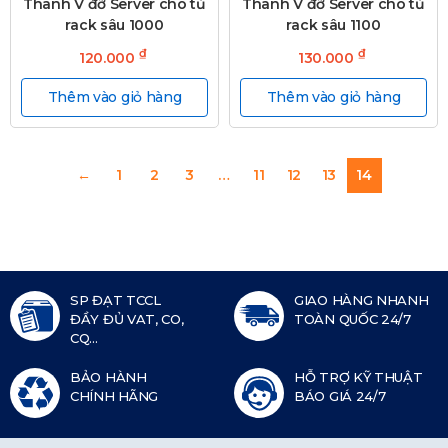
Thanh V đỡ Server cho tủ
Thanh V đỡ Server cho tủ
rack sâu 1000
rack sâu 1100
₫
₫
120.000
130.000
Thêm vào giỏ hàng
Thêm vào giỏ hàng
←
1
2
3
…
11
12
13
14
SP ĐẠT TCCL
GIAO HÀNG NHANH
ĐẦY ĐỦ VAT, CO,
TOÀN QUỐC 24/7
CQ...
BẢO HÀNH
HỖ TRỢ KỸ THUẬT
CHÍNH HÃNG
BÁO GIÁ 24/7