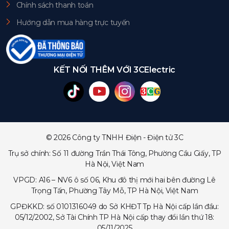
Chính sách thanh toán
Hướng dẫn mua hàng trực tuyến
KẾT NỐI THÊM VỚI 3CElectric
© 2026 Công ty TNHH Điện - Điện tử 3C
Trụ sở chính: Số 11 đường Trần Thái Tông, Phường Cầu Giấy, TP
Hà Nội, Việt Nam
VPGD: A16 – NV6 ô số 06, Khu đô thị mới hai bên đường Lê
Trọng Tấn, Phường Tây Mỗ, TP Hà Nội, Việt Nam
GPĐKKD: số 0101316049 do Sở KHĐT Tp Hà Nội cấp lần đầu:
05/12/2002, Sở Tài Chính TP Hà Nội cấp thay đổi lần thứ 18:
05/11/2025