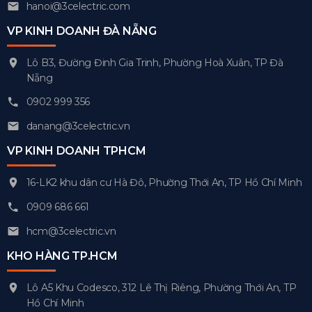
hanoi@3celectric.com
VP KINH DOANH ĐÀ NẴNG
Lô B3, Đường Đinh Gia Trinh, Phường Hoà Xuân, TP Đà
Nẵng
0902 999 356
danang@3celectric.vn
VP KINH DOANH TPHCM
16-LK2 khu dân cư Hà Đô, Phường Thới An, TP Hồ Chí Minh
0909 686 661
hcm@3celectric.vn
KHO HÀNG TP.HCM
Lô A5 Khu Codesco, 312 Lê Thị Riêng, Phường Thới An, TP
Hồ Chí Minh