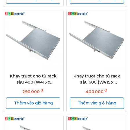
Khay trượt cho tủ rack
Khay trượt cho tủ rack
sâu 400 (W415 x
sâu 600 (W415 x
D300mm)
D480mm)
₫
₫
290.000
400.000
Thêm vào giỏ hàng
Thêm vào giỏ hàng