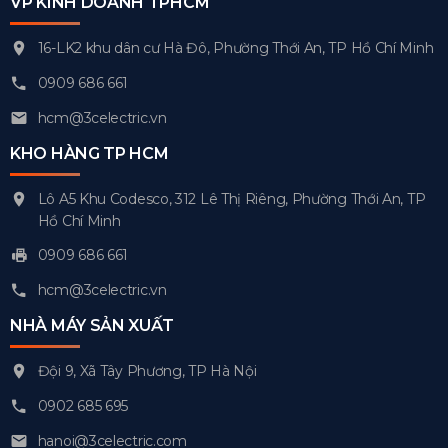
VP KINH DOANH TPHCM
16-LK2 khu dân cư Hà Đô, Phường Thới An, TP Hồ Chí Minh
0909 686 661
hcm@3celectric.vn
KHO HÀNG TP HCM
Lô A5 Khu Codesco, 312 Lê Thị Riêng, Phường Thới An, TP
Hồ Chí Minh
0909 686 661
hcm@3celectric.vn
NHÀ MÁY SẢN XUẤT
Đội 9, Xã Tây Phương, TP Hà Nội
0902 685 695
hanoi@3celectric.com