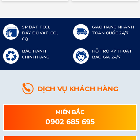
SP ĐẠT TCCL
GIAO HÀNG NHANH
ĐẦY ĐỦ VAT, CO,
TOÀN QUỐC 24/7
CQ...
BẢO HÀNH
HỖ TRỢ KỸ THUẬT
CHÍNH HÃNG
BÁO GIÁ 24/7
DỊCH VỤ KHÁCH HÀNG
MIỀN BẮC
0902 685 695