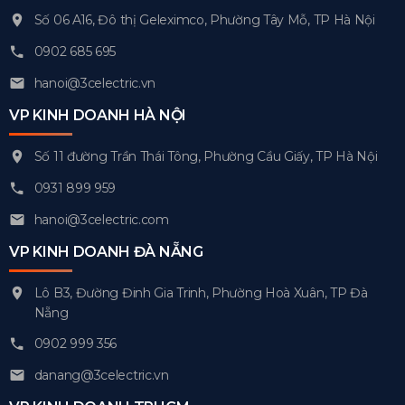
Số 06 A16, Đô thị Geleximco, Phường Tây Mỗ, TP Hà Nội
0902 685 695
hanoi@3celectric.vn
VP KINH DOANH HÀ NỘI
Số 11 đường Trần Thái Tông, Phường Cầu Giấy, TP Hà Nội
0931 899 959
hanoi@3celectric.com
VP KINH DOANH ĐÀ NẴNG
Lô B3, Đường Đinh Gia Trinh, Phường Hoà Xuân, TP Đà
Nẵng
0902 999 356
danang@3celectric.vn