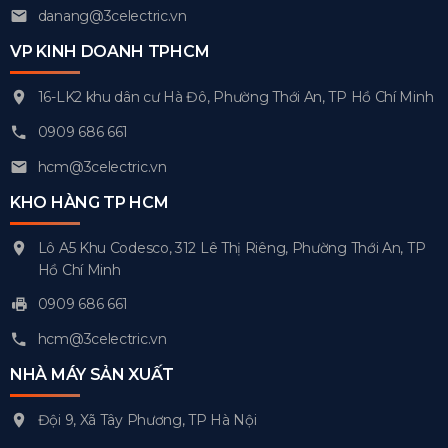
danang@3celectric.vn
VP KINH DOANH TPHCM
16-LK2 khu dân cư Hà Đô, Phường Thới An, TP Hồ Chí Minh
0909 686 661
hcm@3celectric.vn
KHO HÀNG TP HCM
Lô A5 Khu Codesco, 312 Lê Thị Riêng, Phường Thới An, TP
Hồ Chí Minh
0909 686 661
hcm@3celectric.vn
NHÀ MÁY SẢN XUẤT
Đội 9, Xã Tây Phương, TP Hà Nội