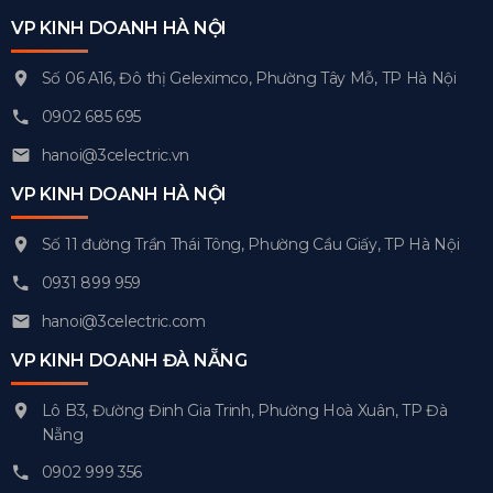
VP KINH DOANH HÀ NỘI
Số 06 A16, Đô thị Geleximco, Phường Tây Mỗ, TP Hà Nội
0902 685 695
hanoi@3celectric.vn
VP KINH DOANH HÀ NỘI
Số 11 đường Trần Thái Tông, Phường Cầu Giấy, TP Hà Nội
0931 899 959
hanoi@3celectric.com
VP KINH DOANH ĐÀ NẴNG
Lô B3, Đường Đinh Gia Trinh, Phường Hoà Xuân, TP Đà
Nẵng
0902 999 356