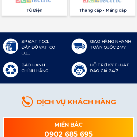
Tủ Điện
Thang cáp - Máng cáp
SP ĐẠT TCCL
GIAO HÀNG NHANH
ĐẦY ĐỦ VAT, CO,
TOÀN QUỐC 24/7
CQ...
BẢO HÀNH
HỖ TRỢ KỸ THUẬT
CHÍNH HÃNG
BÁO GIÁ 24/7
DỊCH VỤ KHÁCH HÀNG
MIỀN BẮC
0902 685 695