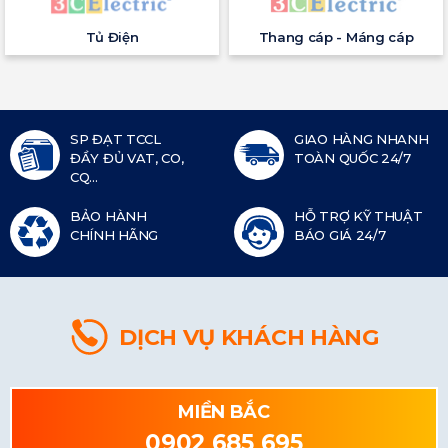
Tủ Điện
Thang cáp - Máng cáp
SP ĐẠT TCCL
GIAO HÀNG NHANH
ĐẦY ĐỦ VAT, CO,
TOÀN QUỐC 24/7
CQ...
BẢO HÀNH
HỖ TRỢ KỸ THUẬT
CHÍNH HÃNG
BÁO GIÁ 24/7
DỊCH VỤ KHÁCH HÀNG
MIỀN BẮC
0902 685 695