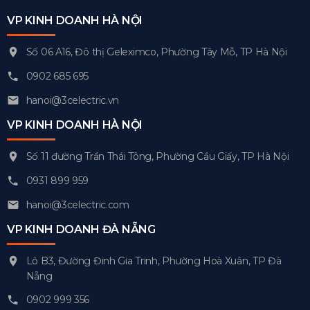
VP KINH DOANH HÀ NỘI
Số 06 A16, Đô thị Geleximco, Phường Tây Mỗ, TP Hà Nội
0902 685 695
hanoi@3celectric.vn
VP KINH DOANH HÀ NỘI
Số 11 đường Trần Thái Tông, Phường Cầu Giấy, TP Hà Nội
0931 899 959
hanoi@3celectric.com
VP KINH DOANH ĐÀ NẴNG
Lô B3, Đường Đinh Gia Trinh, Phường Hoà Xuân, TP Đà
Nẵng
0902 999 356