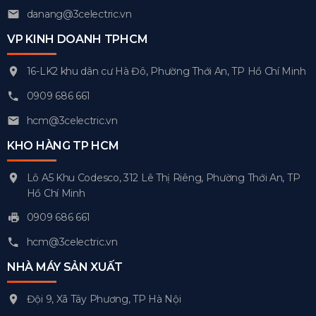
danang@3celectric.vn
VP KINH DOANH TPHCM
16-LK2 khu dân cư Hà Đô, Phường Thới An, TP Hồ Chí Minh
0909 686 661
hcm@3celectric.vn
KHO HÀNG TP HCM
Lô A5 Khu Codesco, 312 Lê Thị Riêng, Phường Thới An, TP
Hồ Chí Minh
0909 686 661
hcm@3celectric.vn
NHÀ MÁY SẢN XUẤT
Đội 9, Xã Tây Phương, TP Hà Nội