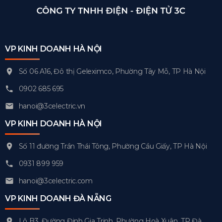
VP KINH DOANH HÀ NỘI
Số 06 A16, Đô thị Geleximco, Phường Tây Mỗ, TP Hà Nội
0902 685 695
hanoi@3celectric.vn
VP KINH DOANH HÀ NỘI
Số 11 đường Trần Thái Tông, Phường Cầu Giấy, TP Hà Nội
0931 899 959
hanoi@3celectric.com
VP KINH DOANH ĐÀ NẴNG
Lô B3, Đường Đinh Gia Trinh, Phường Hoà Xuân, TP Đà