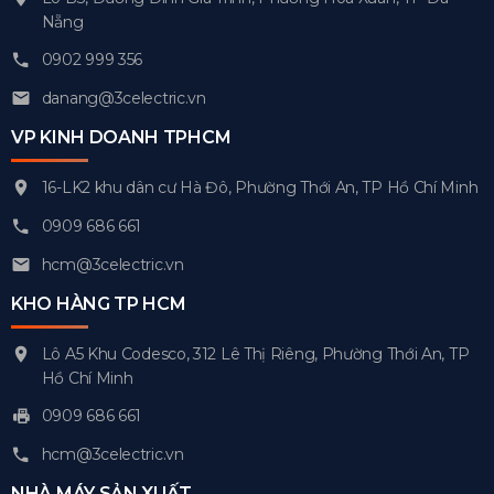
Nẵng
0902 999 356
danang@3celectric.vn
VP KINH DOANH TPHCM
16-LK2 khu dân cư Hà Đô, Phường Thới An, TP Hồ Chí Minh
0909 686 661
hcm@3celectric.vn
KHO HÀNG TP HCM
Lô A5 Khu Codesco, 312 Lê Thị Riêng, Phường Thới An, TP
Hồ Chí Minh
0909 686 661
hcm@3celectric.vn
NHÀ MÁY SẢN XUẤT