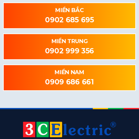
MIỀN BẮC
0902 685 695
MIỀN TRUNG
0902 999 356
MIỀN NAM
0909 686 661