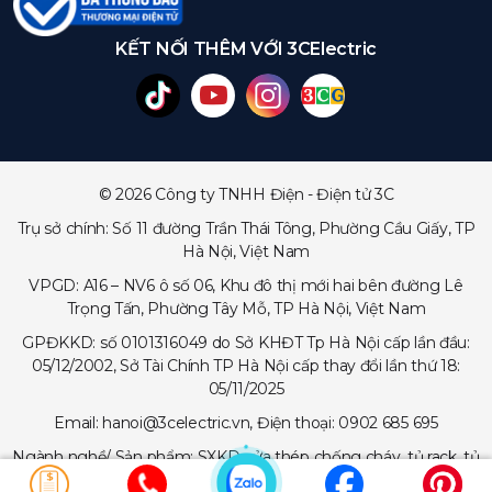
KẾT NỐI THÊM VỚI 3CElectric
© 2026 Công ty TNHH Điện - Điện tử 3C
Trụ sở chính: Số 11 đường Trần Thái Tông, Phường Cầu Giấy, TP
Hà Nội, Việt Nam
VPGD: A16 – NV6 ô số 06, Khu đô thị mới hai bên đường Lê
Trọng Tấn, Phường Tây Mỗ, TP Hà Nội, Việt Nam
GPĐKKD: số 0101316049 do Sở KHĐT Tp Hà Nội cấp lần đầu:
05/12/2002, Sở Tài Chính TP Hà Nội cấp thay đổi lần thứ 18:
05/11/2025
Email: hanoi@3celectric.vn, Điện thoại: 0902 685 695
Ngành nghề/ Sản phẩm: SXKD cửa thép chống cháy, tủ rack, tủ
trạm viễn thông, tủ điện, thang cáp - máng cáp...