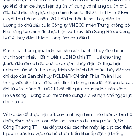
gỡ khó khăn để thực hiện dự án thì cũng có những dự án chủ
đầu tư thiếu năng lực chậm triển khai, UBND tỉnh TT- Huế kiên
quyết thu hồi như năm 2011 đã thu hồi dự án Thủy điện Tà
Lương do chủ đầu tư là Công ty VNECO miền Trung không có
khả năng tài chính để thực hiện và Thủy điện Sông Bồ do Công
ty CP thủy điện Thăng Long làm chủ đầu tư.
Đánh giá chung, qua hơn hai năm vận hành (thủy điện hoàn
thành sớm nhất – Bình Điền) UBND tỉnh TT- Huế cho rằng
,bước đầu đã có hiệu quả. Các dự án thủy điện đã thực hiện
nghiêm túc xả lũ theo quy trình vận hành hồ chứa thủy điện và
chỉ đạo của Ban chỉ huy PCLB&TKCN tỉnh Thừa Thiên Huế
trong việc đón lũ và điều tiết đỉnh lũ trong mùa lũ. Kết quả là các
đợt lũ vào tháng 9, 10/2010 đã cắt giảm mực nước trên sông
Bồ và sông Hương dưới mức báo động 2, 3 và hạn chế ngập lụt
cho hạ du.
Về lâu dài để thực hiện tốt quy trình vận hành hồ chứa và liên hồ
chứa, đảm bảo an toàn đập, an toàn hạ du trong mùa lũ, Sở
Công Thương TT- Huế đã yêu cầu các nhà máy lắp đặt các thiết
bị quan trắc lưu vực của hồ chứa; triển khai lắp đặt hệ thống