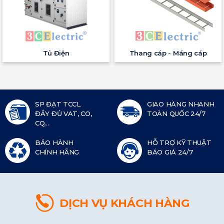
Tủ Điện
Thang cáp - Máng cáp
SP ĐẠT TCCL
GIAO HÀNG NHANH
ĐẦY ĐỦ VAT, CO,
TOÀN QUỐC 24/7
CQ...
BẢO HÀNH
HỖ TRỢ KỸ THUẬT
CHÍNH HÃNG
BÁO GIÁ 24/7
DỊCH VỤ KHÁCH HÀNG