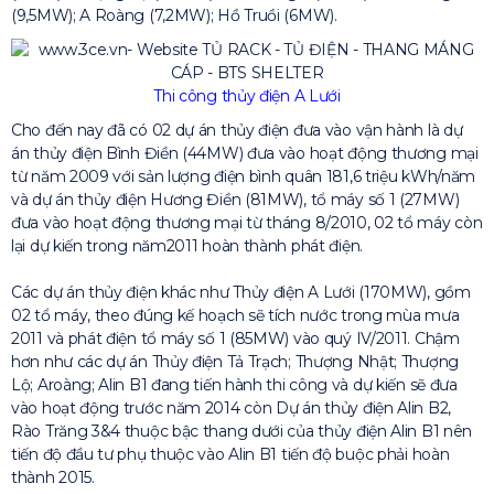
(9,5MW); A Roàng (7,2MW); Hồ Truồi (6MW).
Thi công thủy điện A Lưới
Cho đến nay đã có 02 dự án thủy điện đưa vào vận hành là dự
án thủy điện Bình Điền (44MW) đưa vào hoạt động thương mại
từ năm 2009 với sản lượng điện bình quân 181,6 triệu kWh/năm
và dự án thủy điện Hương Điền (81MW), tổ máy số 1 (27MW)
đưa vào hoạt động thương mại từ tháng 8/2010, 02 tổ máy còn
lại dự kiến trong năm2011 hoàn thành phát điện.
Các dự án thủy điện khác như Thủy điện A Lưới (170MW), gồm
02 tổ máy, theo đúng kế hoạch sẽ tích nước trong mùa mưa
2011 và phát điện tổ máy số 1 (85MW) vào quý IV/2011. Chậm
hơn như các dự án Thủy điện Tả Trạch; Thượng Nhật; Thượng
Lộ; Aroàng; Alin B1 đang tiến hành thi công và dự kiến sẽ đưa
vào hoạt động trước năm 2014 còn Dự án thủy điện Alin B2,
Rào Trăng 3&4 thuộc bậc thang dưới của thủy điện Alin B1 nên
tiến độ đầu tư phụ thuộc vào Alin B1 tiến độ buộc phải hoàn
thành 2015.