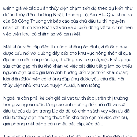
Đánh giá về các dự án thủy điện chậm tiến độ theo dự kiến như
dự án thủy điện Thượng Nhật; Thượng Lộ; Alin B1… Qua khảo sát
của Sở Công Thương và báo cáo của chủ đầu tư thì nguyên
nhân chính do khó khăn về vốn và bị biến động về tài chính nên
việc triển khai có chậm so với cam kết.
Mặt khác việc cấp điện thi công không ổn định, vì đường dây
được đấu nối với đường dây cấp cho khu vực nông thôn đi qua
địa hình miền núi phức tạp, thường xảy ra sự cố, việc khắc phục
sửa chữa gặp nhiều khó khăn và việc cắt điều tiết giảm do thiếu
nguồn điện quốc gia làm ảnh hưởng đến việc triển khai dự án;
lưới điện 35kV hiện có không đáp ứng được yêu cầu đấu nối
thủy điện nhỏ khu vực huyện ALưới, Nam Đông.
Ngoài ra còn phải kể đến giá cả vật tư, thiết bị, trên thị trường
trong và ngoài nước tăng cao ảnh hưởng đến tiến độ và suất
đầu tư của dự án; trong lúc đó dù có chính sách vay vốn ưu đãi
đầu tư thủy điện nhưng thực tiễn khó tiếp cận rồi việc đền bù,
giải phóng mặt bằng còn nhiều bất cập, kéo dài…
Tuy nhiên, bên cạnh hỗ trợ các chủ đầu tư dự án thủy điện tháo