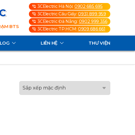
3CElectric Hà Nội:
0902 685 695
3C
3CElectric Cầu Giấy:
0931 899 959
3CElectric Đà Nẵng:
0902 999 356
TRẠM BTS
3CElectric TP.HCM:
0909 686 661
ALOG
LIÊN HỆ
THƯ VIỆN