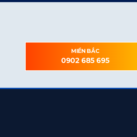
MIỀN BẮC
0902 685 695