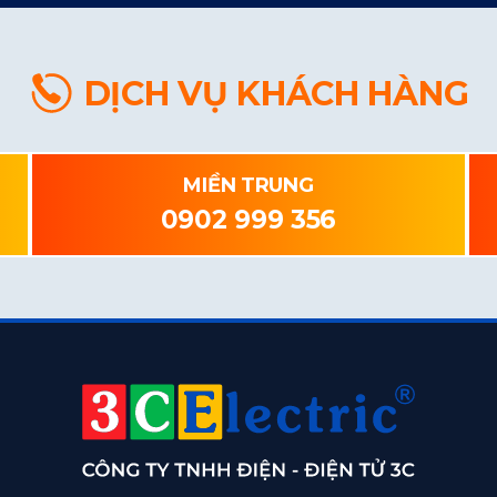
DỊCH VỤ KHÁCH HÀNG
MIỀN TRUNG
0902 999 356