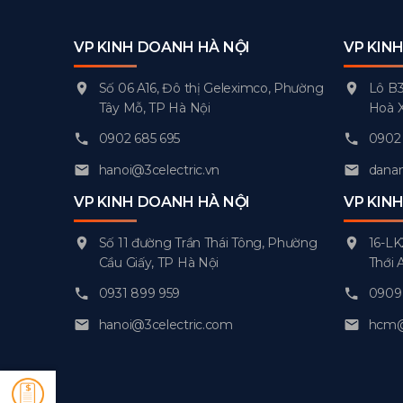
VP KINH DOANH HÀ NỘI
VP KIN
Số 06 A16, Đô thị Geleximco, Phường
Lô B3
Tây Mỗ, TP Hà Nội
Hoà 
0902 685 695
0902 
hanoi@3celectric.vn
danan
VP KINH DOANH HÀ NỘI
VP KIN
Số 11 đường Trần Thái Tông, Phường
16-LK
Cầu Giấy, TP Hà Nội
Thới 
0931 899 959
0909 
hanoi@3celectric.com
hcm@3