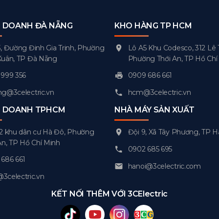
H DOANH ĐÀ NẴNG
KHO HÀNG TP HCM
, Đường Đinh Gia Trinh, Phường
Lô A5 Khu Codesco, 312 Lê 
Xuân, TP Đà Nẵng
Phường Thới An, TP Hồ Chí
999 356
0909 686 661
g@3celectric.vn
hcm@3celectric.vn
H DOANH TPHCM
NHÀ MÁY SẢN XUẤT
2 khu dân cư Hà Đô, Phường
Đội 9, Xã Tây Phương, TP H
An, TP Hồ Chí Minh
0902 685 695
686 661
hanoi@3celectric.com
celectric.vn
KẾT NỐI THÊM VỚI 3CElectric