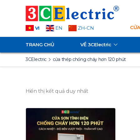
CỬA
VI
EN
ZH-CN
TRANG CHỦ
VỀ
3CElectric
3CElectric
cửa thép chống cháy hơn 120 phút
Hiển thị kết quả duy nhất