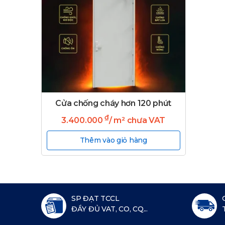
Cửa chống cháy hơn 120 phút
₫
3.400.000
/ m² chưa VAT
Thêm vào giỏ hàng
SP ĐẠT TCCL
ĐẦY ĐỦ VAT, CO, CQ...