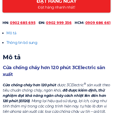
ĐẶT HÀNG NGAY
Đặt hàng nhanh nhất!
HN:
0902 685 695
ĐN:
0902 999 356
HCM:
0909 686 661
Mô tả
Thông tin bổ sung
Mô tả
Cửa chống cháy hơn 120 phút 3CElectric sản
xuất
®
Cửa chống cháy hơn 120 phút
được 3CElectric
sản xuất theo
tiêu chuẩn chống cháy, ngăn khói,
đã được kiểm định, thử
nghiệm đạt khả năng ngăn cháy cách nhiệt lên đến hơn
120 phút (EI120)
. Mang lại hiệu quả sử dụng, lợi ích, cũng như
tính thẩm mỹ trong các công trình hiện nay. tự hào là đơn vị
tiên phong sản xuất các loại cửa chống cháy uy tín – giá tốt.