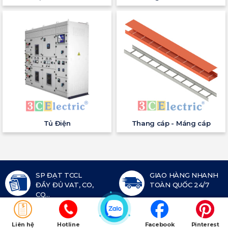
Tủ Điện
Thang cáp - Máng cáp
SP ĐẠT TCCL
GIAO HÀNG NHANH
ĐẦY ĐỦ VAT, CO,
TOÀN QUỐC 24/7
CQ...
BẢO HÀNH
HỖ TRỢ KỸ THUẬT
CHÍNH HÃNG
BÁO GIÁ 24/7
Liên hệ
Hotline
Facebook
Pinterest