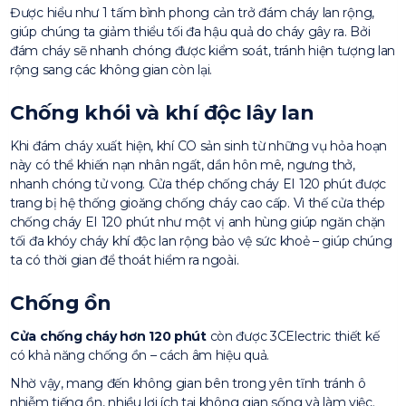
Được hiểu như 1 tấm bình phong cản trở đám cháy lan rộng,
giúp chúng ta giảm thiểu tối đa hậu quả do cháy gây ra. Bởi
đám cháy sẽ nhanh chóng được kiểm soát, tránh hiện tượng lan
rộng sang các không gian còn lại.
Chống khói và khí độc lây lan
Khi đám cháy xuất hiện, khí CO sản sinh từ những vụ hỏa hoạn
này có thể khiến nạn nhân ngất, dần hôn mê, ngưng thở,
nhanh chóng tử vong. Cửa thép chống cháy EI 120 phút được
trang bị hệ thống gioăng chống cháy cao cấp. Vì thế cửa thép
chống cháy EI 120 phút như một vị anh hùng giúp ngăn chặn
tối đa khóy cháy khí độc lan rộng bảo vệ sức khoẻ – giúp chúng
ta có thời gian để thoát hiểm ra ngoài.
Chống ồn
Cửa chống cháy hơn 120 phút
còn được 3CElectric thiết kế
có khả năng chống ồn – cách âm hiệu quả.
Nhờ vậy, mang đến không gian bên trong yên tĩnh tránh ô
nhiễm tiếng ồn, nhiều lợi ích tại không gian sống và làm việc.