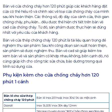
Bản vẽ cửa chống cháy hơn 120 phút giúp các khách hàng đặt
cửa có thể hiểu rõ và chính xác về loại cửa chống cháy của mình
sau khi hoàn thiện. Các thông số, độ dày của cánh cửa, thời gian
chống cháy, phụ kiện… đều được thể hiện chi tiết trên bản vẽ
cad cửa chống cháy. Từ đó, sản phẩm được thực hiện sẽ đúng
nhất với yêu cầu của khách hàng.
Bản vẽ cửa thép chống cháy 120 phút là tài liệu quan trọng để
nghiệm thu sản phẩm: Sau khi công đoạn sản xuất hoàn thiện,
sản phẩm sẽ được nghiệm thu. Bản vẽ cad sẽ giúp kiểm tra
xem bản vẽ và sản phẩm có khớp nhau không, bên cạnh đó, nó
cũng giúp ích cho công tác sửa chữa, bảo dưỡng trong quá
trình sử dụng cửa.
Phụ kiện kèm cho cửa chống cháy hơn 120
phút 1 cánh
Bản lề cho cửa thép
Bản lề Inox 201 hoặc Inox 304/ 04 cái một cánh
chống cháy 120 phút
Doorsill
Inox SU201/ inox 304 dày 1.2mm
Silicone chuyên dùng/ 360Gr/ hộp (Bơm keo 06m dài