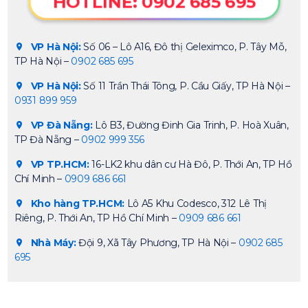
HOTLINE: 0902 685 695
VP Hà Nội:
Số 06 – Lô A16, Đô thị Geleximco, P. Tây Mỗ,
TP Hà Nội –
0902 685 695
VP Hà Nội:
Số 11 Trần Thái Tông, P. Cầu Giấy, TP Hà Nội –
0931 899 959
VP Đà Nẵng:
Lô B3, Đường Đinh Gia Trinh, P. Hoà Xuân,
TP Đà Nẵng –
0902 999 356
VP TP.HCM:
16-LK2 khu dân cư Hà Đô, P. Thới An, TP Hồ
Chí Minh –
0909 686 661
Kho hàng TP.HCM:
Lô A5 Khu Codesco, 312 Lê Thị
Riêng, P. Thới An, TP Hồ Chí Minh –
0909 686 661
Nhà Máy:
Đội 9, Xã Tây Phương, TP Hà Nội –
0902 685
695