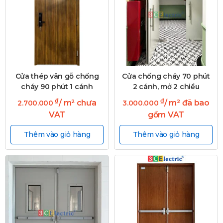
Cửa thép vân gỗ chống
Cửa chống cháy 70 phút
cháy 90 phút 1 cánh
2 cánh, mở 2 chiều
₫
₫
/ m² chưa
/ m² đã bao
2.700.000
3.000.000
VAT
gồm VAT
Thêm vào giỏ hàng
Thêm vào giỏ hàng