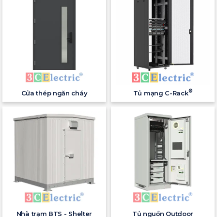
®
Cửa thép ngăn cháy
Tủ mạng C-Rack
Nhà trạm BTS - Shelter
Tủ nguồn Outdoor