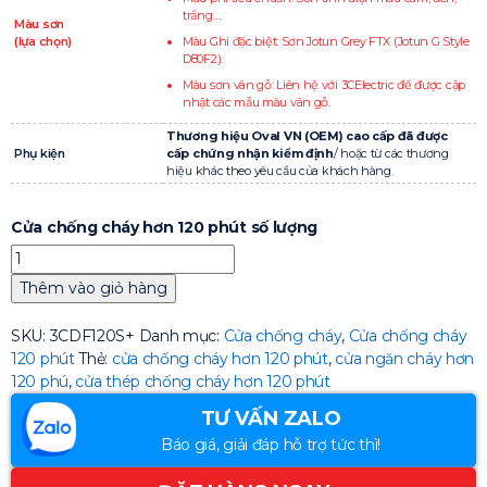
trắng….
Màu sơn
(lựa chọn)
Màu Ghi đặc biệt: Sơn Jotun Grey FTX (Jotun G Style
D80F2).
Màu sơn vân gỗ: Liên hệ với 3CElectric để được cập
nhật các mẫu màu vân gỗ.
Thương hiệu Oval VN (OEM) cao cấp đã được
Phụ kiện
cấp chứng nhận kiểm định
/ hoặc từ các thương
hiệu khác theo yêu cầu của khách hàng.
Cửa chống cháy hơn 120 phút số lượng
Thêm vào giỏ hàng
SKU:
3CDF120S+
Danh mục:
Cửa chống cháy
,
Cửa chống cháy
120 phút
Thẻ:
cửa chống cháy hơn 120 phút
,
cửa ngăn cháy hơn
120 phú
,
cửa thép chống cháy hơn 120 phút
TƯ VẤN ZALO
Báo giá, giải đáp hỗ trợ tức thì!