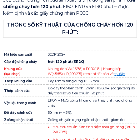
3CElectric
đã nghiên cứu sản xuất ra thị trường sản phẩm
cửa
chống cháy hơn 120 phút
, EI60, EI70 và EI90 phút – được
kiểm định và cấp giấy chứng nhận PCCC.
THÔNG SỐ KỸ THUẬT CỬA CHỐNG CHÁY HƠN 120
PHÚT:
Mã hiệu sản xuất
3CDF120S+
Cấp độ chống cháy
hơn 120 phút (EI120).
Khung cửa
Khung đơn W(45/85) x D(100/115) | Khung kép
(lựa chọn)
W(45/85) x D(200/215) xem chi tiết bản vẽ
tại đây
.
Thép khung cửa
Dày 1.2mm, tăng cứng 1.5 – 2mm.
Độ dày thép làm cánh 1.2mm (JIS G3141) có gia tăng độ
Thép cánh cửa
dầy thép so với tiêu chuẩn 120 phút.
ERON – MgO, bông khoáng, vải thủy tinh, keo chống
Vật liệu trong cánh
cháy.
Độ dày cánh cửa
50mm (+ – 2%).
Zoăng chặn khói
Zoăng chuyên dụng ngăn chặn khói – giảm ồn.
Màu tiêu chuẩn: Sơn tĩnh điện màu ghi sáng (Jotun
RAL7035).
Màu phi tiêu chuẩn: Sơn tĩnh điện màu cam, đen,