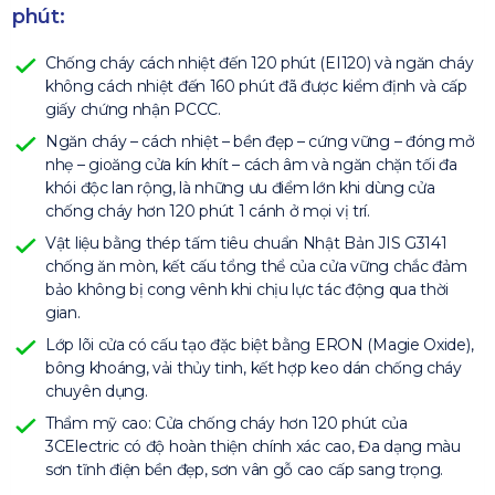
phút:
Chống cháy cách nhiệt đến 120 phút (EI120) và ngăn cháy
không cách nhiệt đến 160 phút đã được kiểm định và cấp
giấy chứng nhận PCCC.
Ngăn cháy – cách nhiệt – bền đẹp – cứng vững – đóng mở
nhẹ – gioăng cửa kín khít – cách âm và ngăn chặn tối đa
khói độc lan rộng, là những ưu điểm lớn khi dùng cửa
chống cháy hơn 120 phút 1 cánh ở mọi vị trí.
Vật liệu bằng thép tấm tiêu chuẩn Nhật Bản JIS G3141
chống ăn mòn, kết cấu tổng thể của cửa vững chắc đảm
bảo không bị cong vênh khi chịu lực tác động qua thời
gian.
Lớp lõi cửa có cấu tạo đặc biệt bằng ERON (Magie Oxide),
bông khoáng, vải thủy tinh, kết hợp keo dán chống cháy
chuyên dụng.
Thẩm mỹ cao: Cửa chống cháy hơn 120 phút của
3CElectric có độ hoàn thiện chính xác cao, Đa dạng màu
sơn tĩnh điện bền đẹp, sơn vân gỗ cao cấp sang trọng.