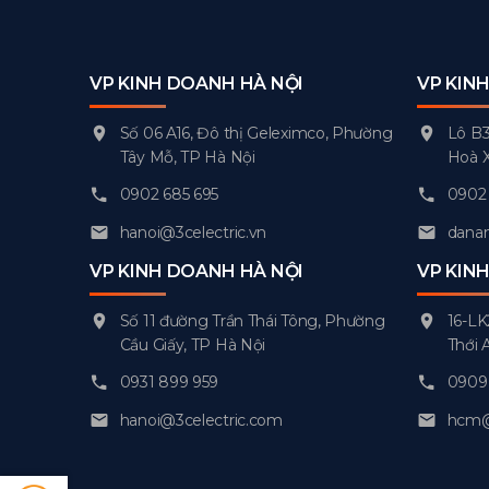
VP KINH DOANH HÀ NỘI
VP KIN
Số 06 A16, Đô thị Geleximco, Phường
Lô B3
Tây Mỗ, TP Hà Nội
Hoà 
0902 685 695
0902 
hanoi@3celectric.vn
danan
VP KINH DOANH HÀ NỘI
VP KIN
Số 11 đường Trần Thái Tông, Phường
16-LK
Cầu Giấy, TP Hà Nội
Thới 
0931 899 959
0909 
hanoi@3celectric.com
hcm@3