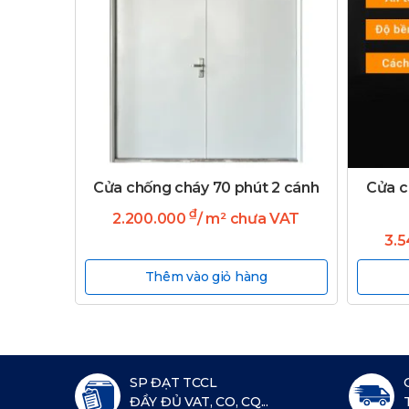
Cửa chống cháy 70 phút 2 cánh
Cửa c
₫
2.200.000
/ m² chưa VAT
3.
Thêm vào giỏ hàng
SP ĐẠT TCCL
ĐẦY ĐỦ VAT, CO, CQ...