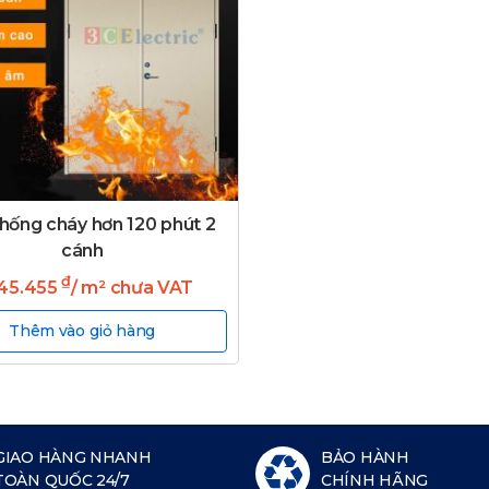
hống cháy hơn 120 phút 2
cánh
₫
545.455
/ m² chưa VAT
Thêm vào giỏ hàng
GIAO HÀNG NHANH
BẢO HÀNH
TOÀN QUỐC 24/7
CHÍNH HÃNG