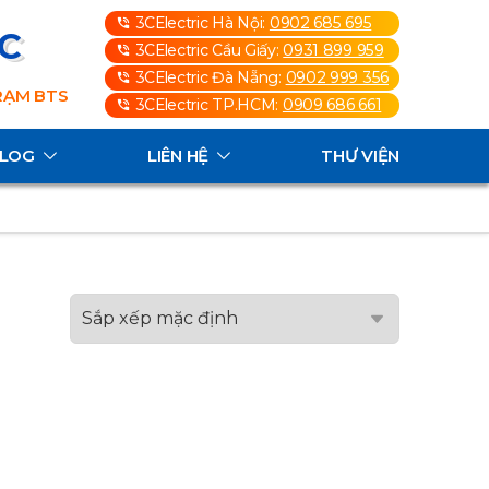
3CElectric Hà Nội:
0902 685 695
3C
3CElectric Cầu Giấy:
0931 899 959
3CElectric Đà Nẵng:
0902 999 356
TRẠM BTS
3CElectric TP.HCM:
0909 686 661
ALOG
LIÊN HỆ
THƯ VIỆN