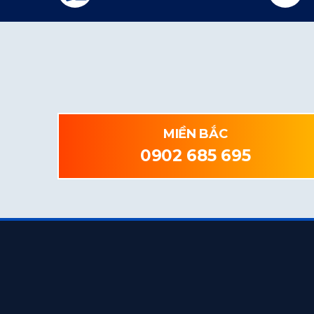
MIỀN BẮC
0902 685 695