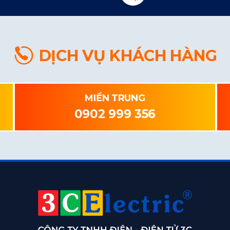
DỊCH VỤ KHÁCH HÀNG
MIỀN TRUNG
0902 999 356