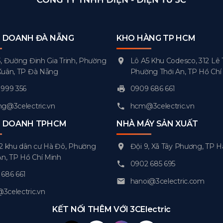
H DOANH ĐÀ NẴNG
KHO HÀNG TP HCM
, Đường Đinh Gia Trinh, Phường
Lô A5 Khu Codesco, 312 Lê 
Xuân, TP Đà Nẵng
Phường Thới An, TP Hồ Chí
999 356
0909 686 661
g@3celectric.vn
hcm@3celectric.vn
H DOANH TPHCM
NHÀ MÁY SẢN XUẤT
2 khu dân cư Hà Đô, Phường
Đội 9, Xã Tây Phương, TP H
An, TP Hồ Chí Minh
0902 685 695
686 661
hanoi@3celectric.com
celectric.vn
KẾT NỐI THÊM VỚI 3CElectric