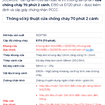
3CElectric
đã nghiên cứu sản xuất ra thị trường sản phẩm
cửa
chống cháy 70 phút 2 cánh
, EI90 và EI120 phút – được kiểm
định và cấp giấy chứng nhận PCCC.
Thông số kỹ thuật cửa chống cháy 70 phút 2 cánh:
Mã hiệu sản xuất
3CDF70D
Cấp độ chống cháy
EI70 (70 phút).
Khung cửa
Khung đơn W(45/85) x D(100/115) | Khung kép
(lựa chọn)
W(45/85) x D(200/215) xem chi tiết bản vẽ
tại đây
.
Thép khung cửa
Thép làm khung dày 1.2mm, tăng cứng 1.5 – 2mm.
Thép cánh cửa
Độ dày thép làm cánh 0.8mm (JIS G3141).
Độ dày cánh cửa
50mm (+ – 2%).
ERON – MgO, bông khoáng, vải thủy tinh, keo chống
Vật liệu trong cánh
cháy.
Zoăng chặn khói
Zoăng chuyên dụng ngăn chặn khói – giảm ồn.
Màu tiêu chuẩn: Sơn tĩnh điện màu ghi sáng (Jotun
RAL7035).
Màu phi tiêu chuẩn: Sơn tĩnh điện màu cam, đen,
trắng….
Màu sơn
(lựa chọn)
Màu Ghi đặc biệt: Sơn Jotun Grey FTX (Jotun G Style