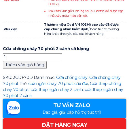
D80F2).
Màu sơn vân gỗ: Liên hệ với 3CElectric để được cập
nhật các mẫu màu vân gỗ.
Thương hiệu Oval VN (OEM) cao cấp đã được
Phụ kiện
cấp chứng nhận kiểm định
/ hoặc từ các thương
hiệu khác theo yêu cầu của khách hàng.
Cửa chống cháy 70 phút 2 cánh số lượng
Thêm vào giỏ hàng
SKU:
3CDF70D
Danh mục:
Cửa chống cháy
,
Cửa chống cháy
70 phút
Thẻ:
cửa ngăn cháy 70 phút cửa đôi
,
Cửa thép chống
cháy 70 phút
,
cửa thép ngăn cháy 2 cánh
,
cửa thép ngăn cháy
70 phút 2 cánh
TƯ VẤN ZALO
Báo giá, giải đáp hỗ trợ tức thì!
ĐẶT HÀNG NGAY