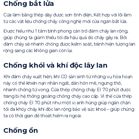
Chống bắt lửa
Cửa làm bằng thép dày được sơn tĩnh điện, Kết hợp với lõi làm
từ các vật liệu chống cháy công nghệ mới cửa ngăn bắt lửa.
Được hiểu như 1 tấm bình phong cản trở đám cháy lan rộng,
giúp chúng ta giảm thiểu tối đa hậu quả do cháy gây ra. Bởi
đám cháy sẽ nhanh chóng được kiểm soát, tránh hiện tượng lan
rộng sang các không gian còn lại.
Chống khói và khí độc lây lan
Khi đám cháy xuất hiện, khí CO sản sinh từ những vụ hỏa hoạn
này có thể khiến nạn nhân ngất, dần hôn mê, ngưng thở,
nhanh chóng tử vong. Cửa thép chống cháy EI 70 phút được
trang bị hệ thống gioăng chống cháy cao cấp. Vì thế cửa thép
chống cháy EI 70 phút như một vị anh hùng giúp ngăn chặn
tối đa khóy cháy khí độc lan rộng bảo vệ sức khoẻ – giúp chúng
ta có thời gian để thoát hiểm ra ngoài.
Chống ồn