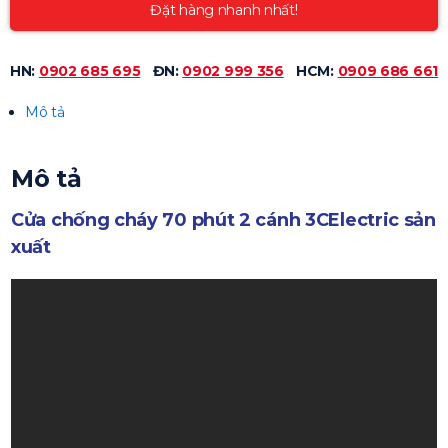
Đặt hàng nhanh nhất!
HN:
0902 685 695
ĐN:
0902 999 356
HCM:
0909 686 661
Mô tả
Mô tả
Cửa chống cháy 70 phút 2 cánh 3CElectric sản
xuất