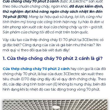
®
Cửa chống cháy 70 phút 2 cánh
được 3CElectric
sản xuất
theo tiêu chuẩn chống cháy, ngăn khói,
đã được kiểm định,
thử nghiệm đạt khả năng ngăn cháy cách nhiệt lên đến
70 phút (EI70)
. Mang lại hiệu quả sử dụng, lợi ích, cũng như
tính thẩm mỹ trong các công trình hiện nay. tự hào là đơn vị
tiên phong sản xuất các loại cửa chống cháy uy tín – giá tốt.
Sản phẩm của chúng tôi đã có mặt trên toàn quốc.
Vậy cấu tạo cửa thép chống cháy EI 70 phút tại 3CElectric có
gì đặc biệt? Công dụng của cửa và giá bán như thế nào? Xin
mời quý vị theo dõi qua bài viết dưới đây!
1. Cửa thép chống cháy 70 phút 2 cánh là gì?
Cửa thép chống cháy 70 phút 2 cánh
hay còn gọi là cửa đôi
chống cháy 70 phút, là loại cửa được 3CElectric sản xuất theo
tiêu chuẩn EI70 đáp ứng đầy đủ về quy định chống cháy. Theo
đó, cửa đáp ứng
tính toàn vẹn (E)
không bị nung chảy, biến đổi
hình dạng khi bị nhiệt độ cao tác động trong vòng 70 phút.