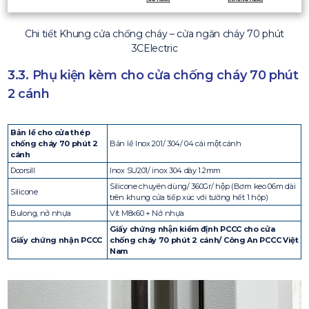
Chi tiết Khung cửa chống cháy – cửa ngăn cháy 70 phút
3CElectric
3.3. Phụ kiện kèm cho cửa chống cháy 70 phút
2 cánh
Bản lề cho cửa thép
chống cháy 70 phút 2
Bản lề Inox 201/ 304/ 04 cái một cánh
cánh
Doorsill
Inox SU201/ inox 304 dày 1.2mm
Silicone chuyên dùng/ 360Gr/ hộp (Bơm keo 06m dài
Silicone
trên khung cửa tiếp xúc với tường hết 1 hộp)
Bulong, nở nhựa
Vít M8x60 + Nở nhựa
Giấy chứng nhận kiểm định PCCC cho cửa
Giấy chứng nhận PCCC
chống cháy 70 phút 2 cánh/ Công An PCCC Việt
Nam