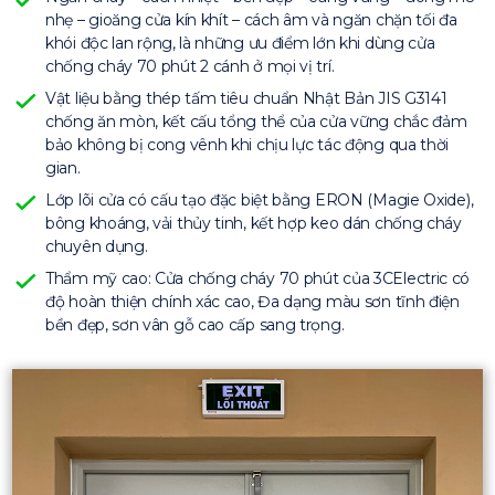
nhẹ – gioăng cửa kín khít – cách âm và ngăn chặn tối đa
khói độc lan rộng, là những ưu điểm lớn khi dùng cửa
chống cháy 70 phút 2 cánh ở mọi vị trí.
Vật liệu bằng thép tấm tiêu chuẩn Nhật Bản JIS G3141
chống ăn mòn, kết cấu tổng thể của cửa vững chắc đảm
bảo không bị cong vênh khi chịu lực tác động qua thời
gian.
Lớp lõi cửa có cấu tạo đặc biệt bằng ERON (Magie Oxide),
bông khoáng, vải thủy tinh, kết hợp keo dán chống cháy
chuyên dụng.
Thẩm mỹ cao: Cửa chống cháy 70 phút của 3CElectric có
độ hoàn thiện chính xác cao, Đa dạng màu sơn tĩnh điện
bền đẹp, sơn vân gỗ cao cấp sang trọng.