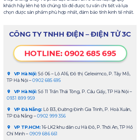
khách hãy liên hệ tới chúng tôi để được tư vấn chi tiết và lựa
chọn được sản phẩm phù hợp nhất, đảm bảo tính kinh tế nhất.
CÔNG TY TNHH ĐIỆN – ĐIỆN TỬ 3C
HOTLINE: 0902 685 695
VP Hà Nội:
Số 06 – Lô A16, Đô thị Geleximco, P. Tây Mỗ,
TP Hà Nội –
0902 685 695
VP Hà Nội:
Số 11 Trần Thái Tông, P. Cầu Giấy, TP Hà Nội –
0931 899 959
VP Đà Nẵng:
Lô B3, Đường Đinh Gia Trinh, P. Hoà Xuân,
TP Đà Nẵng –
0902 999 356
VP TP.HCM:
16-LK2 khu dân cư Hà Đô, P. Thới An, TP Hồ
Chí Minh –
0909 686 661