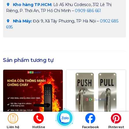
Kho hàng TP.HCM:
Lô A5 Khu Codesco, 312 Lê Thị
Riêng, P. Thới An, TP Hồ Chí Minh –
0909 686 661
Nhà Máy:
Đội 9, Xã Tây Phương, TP Hà Nội –
0902 685
695
Sản phẩm tương tự
Giảm giá!
Liên hệ
Hotline
Facebook
Pinterest