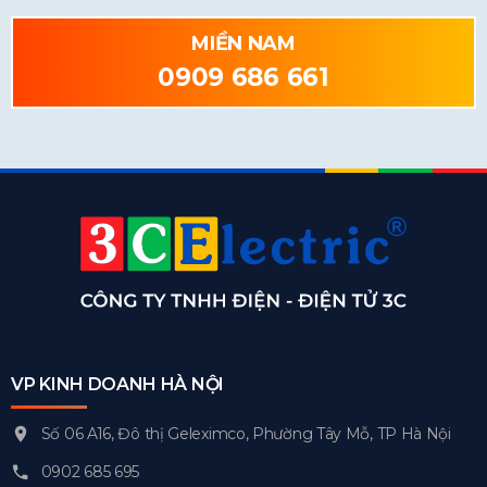
MIỀN NAM
0909 686 661
VP KINH DOANH HÀ NỘI
Số 06 A16, Đô thị Geleximco, Phường Tây Mỗ, TP Hà Nội
0902 685 695