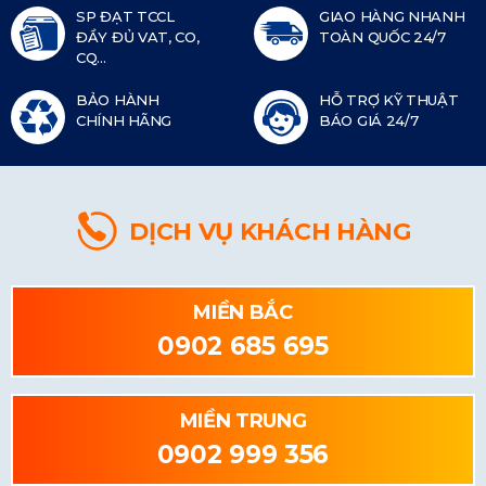
SP ĐẠT TCCL
GIAO HÀNG NHANH
ĐẦY ĐỦ VAT, CO,
TOÀN QUỐC 24/7
CQ...
BẢO HÀNH
HỖ TRỢ KỸ THUẬT
CHÍNH HÃNG
BÁO GIÁ 24/7
DỊCH VỤ KHÁCH HÀNG
MIỀN BẮC
0902 685 695
MIỀN TRUNG
0902 999 356