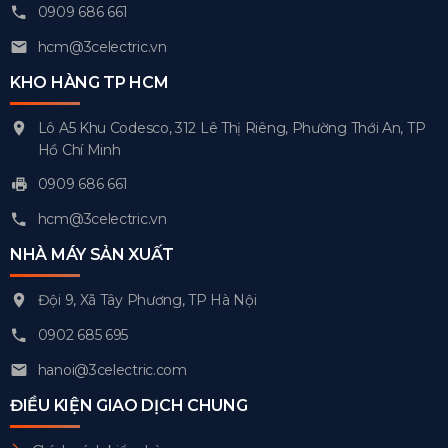
0909 686 661
hcm@3celectric.vn
KHO HÀNG TP HCM
Lô A5 Khu Codesco, 312 Lê Thị Riêng, Phường Thới An, TP
Hồ Chí Minh
0909 686 661
hcm@3celectric.vn
NHÀ MÁY SẢN XUẤT
Đội 9, Xã Tây Phương, TP Hà Nội
0902 685 695
hanoi@3celectric.com
ĐIỀU KIỆN GIAO DỊCH CHUNG