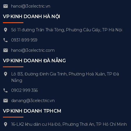
hanoi@3celectric.vn
VP KINH DOANH HÀ NỘI
Số 11 đường Trần Thái Tông, Phường Cầu Giấy, TP Hà Nội
0931 899 959
hanoi@3celectric.com
VP KINH DOANH ĐÀ NẴNG
Lô B3, Đường Đinh Gia Trinh, Phường Hoà Xuân, TP Đà
Nẵng
0902 999 356
danang@3celectric.vn
VP KINH DOANH TPHCM
16-LK2 khu dân cư Hà Đô, Phường Thới An, TP Hồ Chí Minh