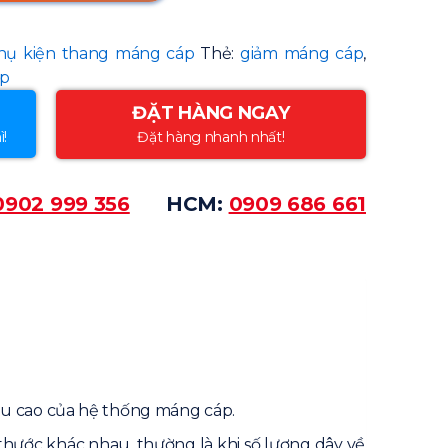
hụ kiện thang máng cáp
Thẻ:
giảm máng cáp
,
áp
ĐẶT HÀNG NGAY
ì!
Đặt hàng nhanh nhất!
0902 999 356
HCM:
0909 686 661
ều cao của hệ thống máng cáp.
hước khác nhau, thường là khi số lượng dây về