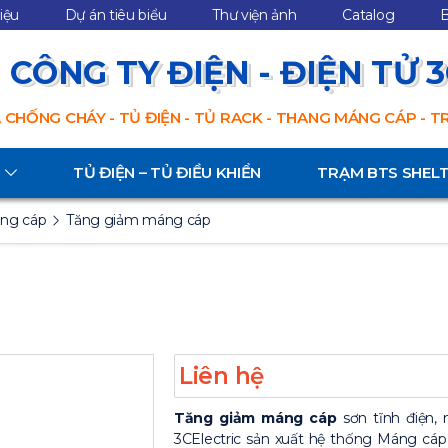
hiệu
Dự án tiêu biểu
Thư viện ảnh
Catalog
B
CÔNG TY ĐIỆN - ĐIỆN TỬ 
 CHỐNG CHÁY - TỦ ĐIỆN - TỦ RACK - THANG MÁNG CÁP - 
TỦ ĐIỆN – TỦ ĐIỀU KHIỂN
TRẠM BTS SHEL
áng cáp
Tăng giảm máng cáp
Liên hệ
Tăng giảm máng cáp
sơn tĩnh điện,
3CElectric sản xuất hệ thống Máng cáp