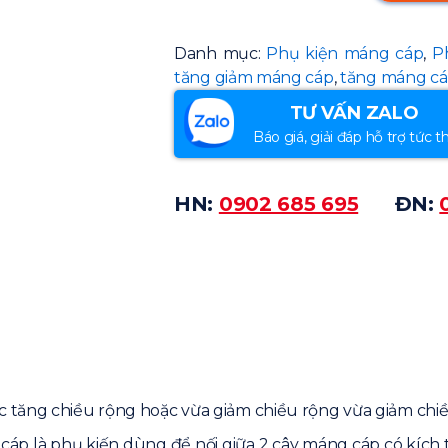
Danh mục:
Phụ kiện máng cáp
,
P
tăng giảm máng cáp
,
tăng máng c
TƯ VẤN ZALO
Báo giá, giải đáp hỗ trợ tức th
HN:
0902 685 695
ĐN:
 tăng chiều rộng hoặc vừa giảm chiều rộng vừa giảm chi
áp là phụ kiến dùng để nối giữa 2 cây máng cáp có kích t