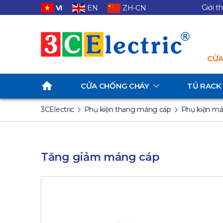
Giới t
VI
EN
ZH-CN
CỬA
CỬA CHỐNG CHÁY
TỦ RACK
3CElectric
Phụ kiện thang máng cáp
Phụ kiện m
Tăng giảm máng cáp