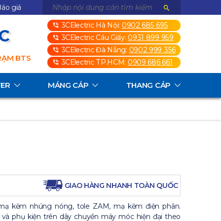
áo giá
3CElectric Hà Nội:
0902 685 695
3C
3CElectric Cầu Giấy:
0931 899 959
3CElectric Đà Nẵng:
0902 999 356
TRẠM BTS
3CElectric TP.HCM:
0909 686 661
TER
MÁNG CÁP
THANG CÁP
GIAO HÀNG NHANH TOÀN QUỐC
 mạ kẽm nhúng nóng, tole ZAM, mạ kẽm điện phân.
 và phụ kiện trên dây chuyền máy móc hiện đại theo