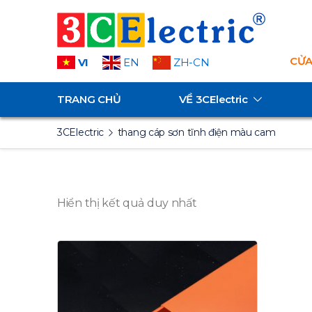
CỬA
VI
EN
ZH-CN
TRANG CHỦ
VỀ
3CElectric
3CElectric
thang cáp sơn tĩnh điện màu cam
Hiển thị kết quả duy nhất