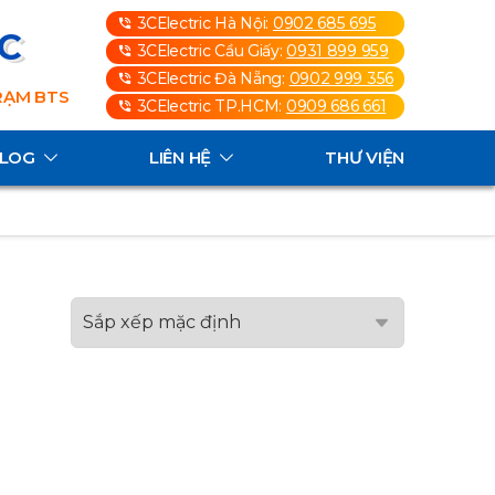
3CElectric Hà Nội:
0902 685 695
3C
3CElectric Cầu Giấy:
0931 899 959
3CElectric Đà Nẵng:
0902 999 356
TRẠM BTS
3CElectric TP.HCM:
0909 686 661
ALOG
LIÊN HỆ
THƯ VIỆN