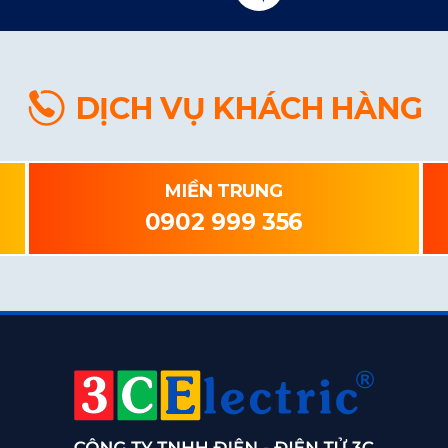
DỊCH VỤ KHÁCH HÀNG
MIỀN TRUNG
0902 999 356