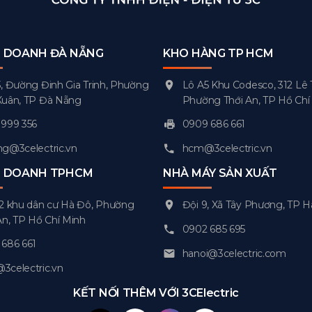
H DOANH ĐÀ NẴNG
KHO HÀNG TP HCM
, Đường Đinh Gia Trinh, Phường
Lô A5 Khu Codesco, 312 Lê 
Xuân, TP Đà Nẵng
Phường Thới An, TP Hồ Chí
999 356
0909 686 661
g@3celectric.vn
hcm@3celectric.vn
H DOANH TPHCM
NHÀ MÁY SẢN XUẤT
2 khu dân cư Hà Đô, Phường
Đội 9, Xã Tây Phương, TP H
An, TP Hồ Chí Minh
0902 685 695
686 661
hanoi@3celectric.com
celectric.vn
KẾT NỐI THÊM VỚI 3CElectric