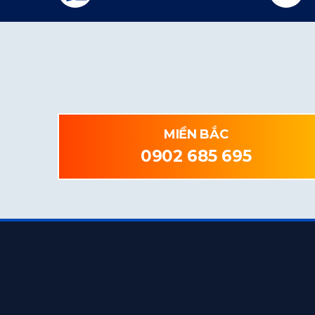
MIỀN BẮC
0902 685 695