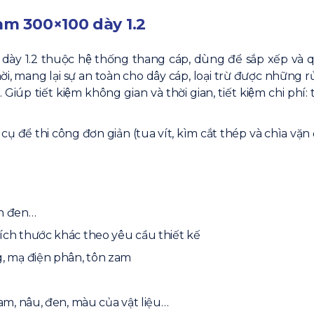
am 300×100 dày 1.2
y 1.2 thuộc hệ thống thang cáp, dùng để sắp xếp và qua
̀i, mang lại sự an toàn cho dây cáp, loại trừ được những 
úp tiết kiệm không gian và thời gian, tiết kiệm chi phí: ti
cụ để thi công đơn giản (tua vít, kìm cắt thép và chìa vặn 
ôn đen…
ích thước khác theo yêu cầu thiết kế
g, mạ điện phân, tôn zam
am, nâu, đen, màu của vật liệu…