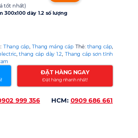
á tốt nhất)
 300x100 dày 1.2 số lượng
:
Thang cáp
,
Thang máng cáp
Thẻ:
thang cáp
,
lectric
,
thang cáp dày 1.2
,
Thang cáp sơn tĩnh
 cam
ĐẶT HÀNG NGAY
ì!
Đặt hàng nhanh nhất!
0902 999 356
HCM:
0909 686 661