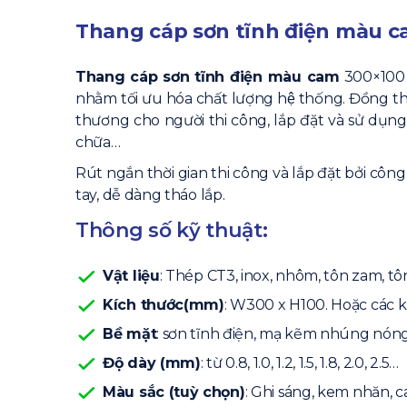
Thang cáp sơn tĩnh điện màu c
Thang cáp sơn tĩnh điện màu cam
300×100 dà
nhằm tối ưu hóa chất lượng hệ thống. Đồng thơ
thương cho người thi công, lắp đặt và sử dụng. Gi
chữa…
Rút ngắn thời gian thi công và lắp đặt bởi công 
tay, dễ dàng tháo lắp.
Thông số kỹ thuật:
Vật liệu
: Thép CT3, inox, nhôm, tôn zam, t
Kích thước(mm)
: W300 x H100. Hoặc các k
Bề mặt
: sơn tĩnh điện, mạ kẽm nhúng nón
Độ dày (mm)
: từ 0.8, 1.0, 1.2, 1.5, 1.8, 2.0, 2.5…
Màu sắc (tuỳ chọn)
: Ghi sáng, kem nhăn, c