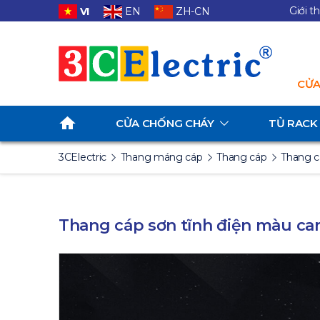
Giới t
VI
EN
ZH-CN
CỬA
CỬA CHỐNG CHÁY
TỦ RACK
3CElectric
Thang máng cáp
Thang cáp
Thang c
Thang cáp sơn tĩnh điện màu ca