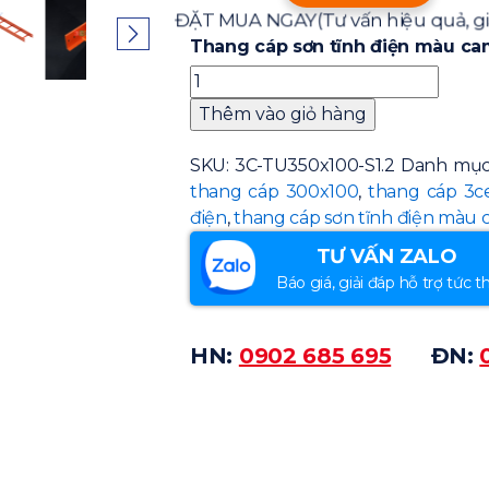
ĐẶT MUA NGAY
(Tư vấn hiệu quả, gi
Thang cáp sơn tĩnh điện màu cam
Thêm vào giỏ hàng
SKU:
3C-TU350x100-S1.2
Danh mục
thang cáp 300x100
,
thang cáp 3ce
điện
,
thang cáp sơn tĩnh điện màu
TƯ VẤN ZALO
Báo giá, giải đáp hỗ trợ tức th
HN:
0902 685 695
ĐN: