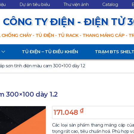
hiệu
Dự án tiêu biểu
Thư viện ảnh
Catalog
B
CÔNG TY ĐIỆN - ĐIỆN TỬ 
 CHỐNG CHÁY - TỦ ĐIỆN - TỦ RACK - THANG MÁNG CÁP - 
TỦ ĐIỆN – TỦ ĐIỀU KHIỂN
TRẠM BTS SHEL
áp sơn tĩnh điện màu cam 300×100 dày 1.2
m 300×100 dày 1.2
₫
171.048
Các loại sản phẩm thang máng cáp của 3
trọng rất cao, tiêu chuẩn hoá. Phù hợp vớ