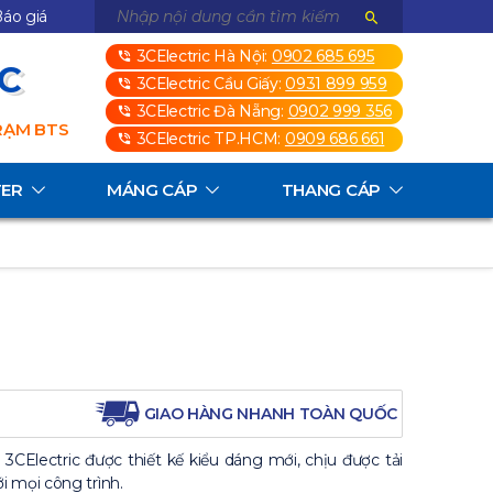
áo giá
3CElectric Hà Nội:
0902 685 695
3C
3CElectric Cầu Giấy:
0931 899 959
3CElectric Đà Nẵng:
0902 999 356
TRẠM BTS
3CElectric TP.HCM:
0909 686 661
TER
MÁNG CÁP
THANG CÁP
GIAO HÀNG NHANH TOÀN QUỐC
CElectric được thiết kế kiểu dáng mới, chịu được tải
i mọi công trình.