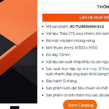
THÔN
LIÊN HỆ NGAY Đ
Mã sản phẩm:
3C-TU300x100-S1.2
Vật liệu: Thép CT3, inox, nhôm, tôn za
Bề mặt: mạ kẽm nhúng nóng
kích thước (mm): W300 x H100
Độ dày: 1.2mm
Vật liệu sản xuất nhập khẩu từ các ngu
Sản xuất trực tiếp tại
nhà máy 3CElec
xuất nhanh, đáp ứng được khối lượng h
Bảo hành 12 tháng
Sản phẩm luôn đạt tiêu chuẩn về chất
Sản phẩm có tính thẩm mỹ cao, độ sắ
Xem Catalog