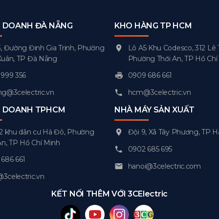
H DOANH ĐÀ NẴNG
KHO HÀNG TP HCM
, Đường Đinh Gia Trinh, Phường
Lô A5 Khu Codesco, 312 Lê 
Xuân, TP Đà Nẵng
Phường Thới An, TP Hồ Chí
999 356
0909 686 661
g@3celectric.vn
hcm@3celectric.vn
H DOANH TPHCM
NHÀ MÁY SẢN XUẤT
2 khu dân cư Hà Đô, Phường
Đội 9, Xã Tây Phương, TP H
An, TP Hồ Chí Minh
0902 685 695
686 661
hanoi@3celectric.com
celectric.vn
KẾT NỐI THÊM VỚI 3CElectric