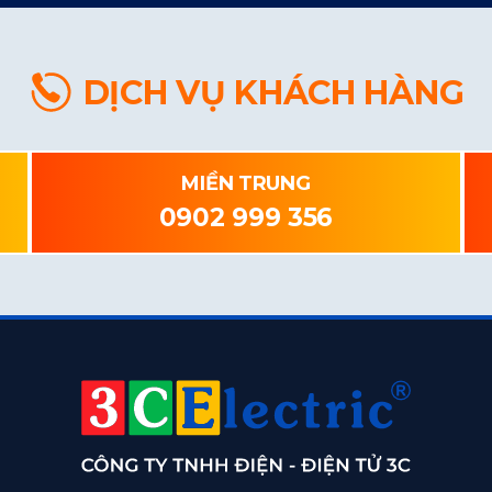
DỊCH VỤ KHÁCH HÀNG
MIỀN TRUNG
0902 999 356