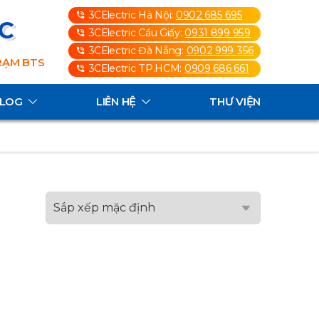
3CElectric Hà Nội:
0902 685 695
3C
3CElectric Cầu Giấy:
0931 899 959
3CElectric Đà Nẵng:
0902 999 356
TRẠM BTS
3CElectric TP.HCM:
0909 686 661
ALOG
LIÊN HỆ
THƯ VIỆN