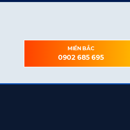
MIỀN BẮC
0902 685 695