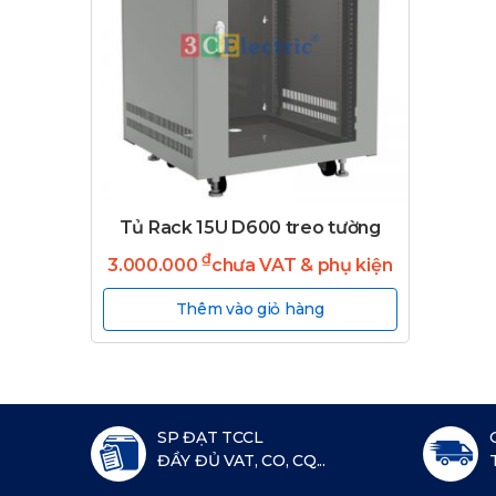
Tủ Rack 15U D600 treo tường
₫
3.000.000
chưa VAT & phụ kiện
Thêm vào giỏ hàng
SP ĐẠT TCCL
ĐẦY ĐỦ VAT, CO, CQ...