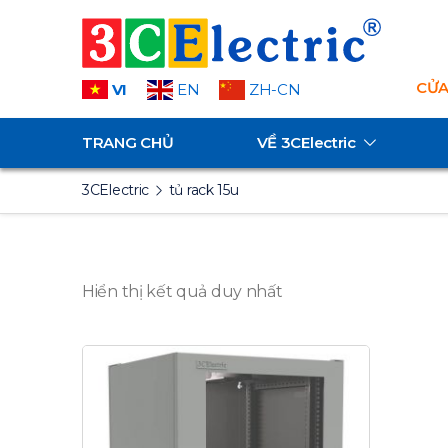
CỬA
VI
EN
ZH-CN
TRANG CHỦ
VỀ
3CElectric
3CElectric
tủ rack 15u
Hiển thị kết quả duy nhất