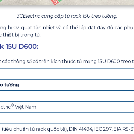
3CElectric cung cấp tủ rack 15U treo tường.
ang bị 02 quạt tản nhiệt và có thể lắp đặt đầy đủ các p
thiết bị trong tủ.
ck 15U D600:
 các thông số có trên kích thước tủ mạng 15U D600 treo 
eo tường
®
ctric
Việt Nam
(tiêu chuẩn tủ rack quốc tế), DIN 41494, IEC 297, EIA RS-3