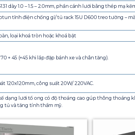
31 dày 1.0 – 1.5 – 2.0mm, phần cánh lưới bằng thép mạ kẽ
otun tĩnh điện chống gỉ/ tủ rack 15U D600 treo tường – 
oàn, loại khoá tròn hoặc khoá bật
70 + 45 (+45 khi lắp đặp bánh xe và chân tăng).
mát 120x120mm, công suất 20W/ 220VAC.
ết kế dạng lưới tổ ong có độ thoáng cao gúp thông thoáng 
g tủ và tăng tính thẩm mỹ.