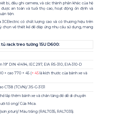
hiết bị, đầu ghi camera, và các thành phần khác của hệ
 được an toàn và tuổi thọ cao, hoạt động ổn định và
uận tiện.
 3CElectric có chất lượng cao và có thương hiệu trên
uỳ chọn về thiết kế để đáp ứng nhu cầu sử dụng, mang
 tủ rack treo tường 15U D600:
n 19″ DIN 41494, IEC 297, EIA RS-310, EIA-310-D
0 × cao 770 + 45 (
+ 45
là kích thước của bánh xe và
ao CT38 (TCVN)/ JIS-G-3131
 thể lắp thêm bánh xe và chân tăng để dễ di chuyển
ưới tổ ong/ Cửa Mica.
sơn jotun)/ Màu trắng (RAL7035, RAL7035).