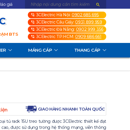
áo giá
3CElectric Hà Nội:
0902 685 695
3C
3CElectric Cầu Giấy:
0931 899 959
3CElectric Đà Nẵng:
0902 999 356
TRẠM BTS
3CElectric TP.HCM:
0909 686 661
TER
MÁNG CÁP
THANG CÁP
GIAO HÀNG NHANH TOÀN QUỐC
kiện
oại tủ rack 15U treo tường được 3CElectric thiết kế đạt
ỹ cao, được sử dụng trong hệ thống mạng, viễn thông