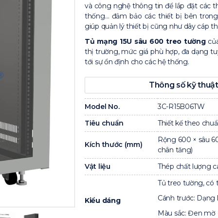
và công nghệ thông tin để lắp đặt các t
thống… đảm bảo các thiết bị bên trong
giúp quản lý thiết bị cũng như dây cáp th
Tủ mạng 15U sâu 600 treo tường
của
thị trường, mức giá phù hợp, đa dạng t
tới sự ổn định cho các hệ thống.
Thông số kỹ thuật
Model No.
3C-R15B06TW
Tiêu chuẩn
Thiết kế theo chuẩ
Rộng 600 × sâu 60
Kích thước (mm)
chân tăng)
Vật liệu
Thép chất lượng c
Tủ treo tường, có
Cánh trước: Dạng l
Kiểu dáng
Màu sắc: Đen mờ (