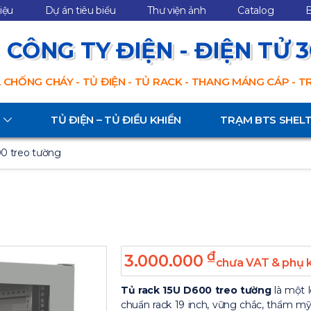
hiệu
Dự án tiêu biểu
Thư viện ảnh
Catalog
B
CÔNG TY ĐIỆN - ĐIỆN TỬ 
 CHỐNG CHÁY - TỦ ĐIỆN - TỦ RACK - THANG MÁNG CÁP - 
TỦ ĐIỆN – TỦ ĐIỀU KHIỂN
TRẠM BTS SHEL
0 treo tường
₫
3.000.000
chưa VAT & phụ 
Tủ rack 15U D600 treo tường
là một l
chuẩn rack 19 inch, vững chắc, thẩm m