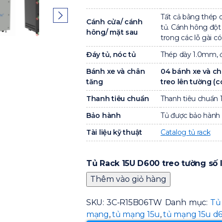
Tất cả bằng thép 
Cánh cửa/ cánh
tủ. Cánh hông đột 
hông/ mặt sau
trong các lỗ gài 
Đáy tủ, nóc tủ
Thép dày 1.0mm, đá
Bánh xe và chân
04 bánh xe và ch
tăng
treo lên tường (c
Thanh tiêu chuẩn
Thanh tiêu chuẩn 
Bảo hành
Tủ được bảo hành 
Tài liệu kỹ thuật
Catalog tủ rack
Tủ Rack 15U D600 treo tường số 
Thêm vào giỏ hàng
SKU:
3C-R15B06TW
Danh mục:
Tủ
mạng
,
tủ mạng 15u
,
tủ mạng 15u d