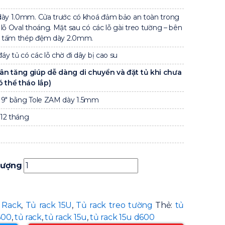
dày 1.0mm. Cửa trước có khoá đảm bảo an toàn trong
lỗ Oval thoáng. Mặt sau có các lỗ gài treo tường – bên
có tấm thép đệm dày 2.0mm.
y tủ có các lỗ chờ đi dây bị cao su
ân tăng giúp dễ dàng di chuyển và đặt tủ khi chưa
ó thể tháo lắp)
19″ bằng Tole ZAM dày 1.5mm
12 tháng
lượng
 Rack
,
Tủ rack 15U
,
Tủ rack treo tường
Thẻ:
tủ
600
,
tủ rack
,
tủ rack 15u
,
tủ rack 15u d600