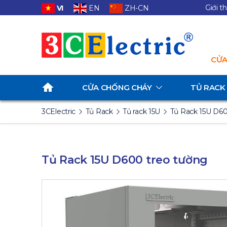
Giới t
VI
EN
ZH-CN
CỬA
CỬA CHỐNG CHÁY
TỦ RACK
3CElectric
Tủ Rack
Tủ rack 15U
Tủ Rack 15U D60
Tủ Rack 15U D600 treo tường