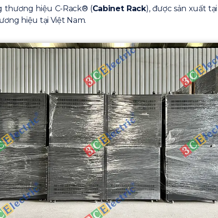
thương hiệu C-Rack® (
Cabinet Rack
), được sản xuất t
ơng hiệu tại Việt Nam.