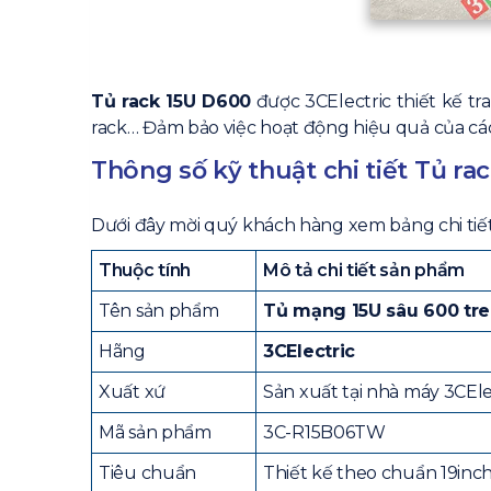
Tủ rack 15U D600
được 3CElectric thiết kế tr
rack… Đảm bảo việc hoạt động hiệu quả của các 
Thông số kỹ thuật chi tiết Tủ ra
Dưới đây mời quý khách hàng xem bảng chi tiết
Thuộc tính
Mô tả chi tiết sản phẩm
Tên sản phẩm
Tủ mạng 15U sâu 600 tr
Hãng
3CElectric
Xuất xứ
Sản xuất tại nhà máy 3CEle
Mã sản phẩm
3C-R15B06TW
Tiêu chuẩn
Thiết kế theo chuẩn 19inch 