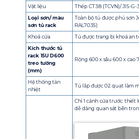
Vật liệu
Thép CT38 (TCVN)/ JIS-G-31
Loại sơn/ màu
Toàn bộ tủ được phủ sơn J
sơn tủ rack
RAL7035)
Khoá cửa
Tủ được trang bị khoá an t
Kích thước tủ
rack 15U D600
Rộng 600 x sâu 600 x cao 7
treo tường
(mm)
Hệ thống tản
Tủ lắp được 02 quạt làm 
nhiệt
Chỉ 1 cánh cửa trước: thi
dễ dàng quan sát bên tron