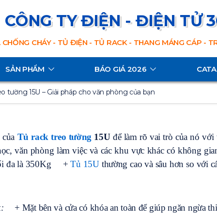
CÔNG TY ĐIỆN - ĐIỆN TỬ 
 CHỐNG CHÁY - TỦ ĐIỆN - TỦ RACK - THANG MÁNG CÁP - 
SẢN PHẨM
BÁO GIÁ 2026
CAT
eo tường 15U – Giải pháp cho văn phòng của bạn
g của
Tủ rack treo tường
15U
để làm rõ vai trò của nó với
ọc, văn phòng làm việc và các khu vực khác có không gian
ối đa là 350Kg
+
Tủ 15U
thường cao và sâu hơn so với các
k
:
+ Mặt bên và cửa có khóa an toàn để giúp ngăn ngừa thiệ