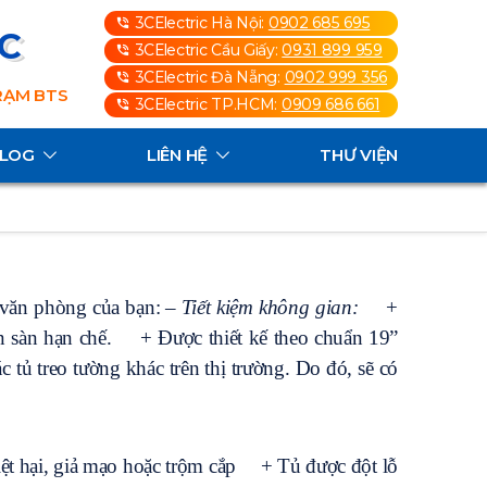
3CElectric Hà Nội:
0902 685 695
3C
3CElectric Cầu Giấy:
0931 899 959
3CElectric Đà Nẵng:
0902 999 356
TRẠM BTS
3CElectric TP.HCM:
0909 686 661
ALOG
LIÊN HỆ
THƯ VIỆN
 văn phòng của bạn:
– Tiết kiệm không gian:
+
 sàn hạn chế.
+ Được thiết kế theo chuẩn 19”
 tủ treo tường khác trên thị trường. Do đó, sẽ có
t hại, giả mạo hoặc trộm cắp
+ Tủ được đột lỗ