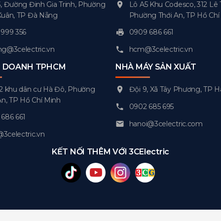
, Đường Đinh Gia Trinh, Phường
Lô A5 Khu Codesco, 312 Lê 
Xuân, TP Đà Nẵng
Phường Thới An, TP Hồ Chí
999 356
0909 686 661
g@3celectric.vn
hcm@3celectric.vn
H DOANH TPHCM
NHÀ MÁY SẢN XUẤT
2 khu dân cư Hà Đô, Phường
Đội 9, Xã Tây Phương, TP H
An, TP Hồ Chí Minh
0902 685 695
686 661
hanoi@3celectric.com
celectric.vn
KẾT NỐI THÊM VỚI 3CElectric