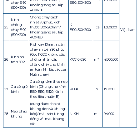
24
thước 500x300mm/
1 cái
1.560.000
cháy EI90
EI90(500×300)
khoảng sáng sau lắp
(500×300)
480×280
Chống cháy cách
Kính
nhiệt 70 phút, kích
chống
K-
25
thước 500x200mm/
1 cái
1.380.000
cháy EI90
EI90(500×200)
Việt Nam
khoảng sáng sau lắp
(500×200)
480×180
Kích dày 10mm; ngăn
cháy an toàn 90 phút
(Cục PCCC không cấp
Kính an
26
chứng nhận cấp
KCC10-E90
m²
4.800.000
toàn 90P
chông cháy cho kính
an toàn khi lắp vào cửa
Ngăn cháy)
Gia công kèm theo nẹp
Gia công ô
kính (Chung cho kính
27
KH-K
1 ô
150.000
kính
EI60, EI90; EI120, Kính
theo tiêu chuẩn E)
(dùng được cho cả
khung đơn và khung
Nẹp phào
28
kép)/ màu sơn tương
N-KH
m
94.000
khung
đồng với màu khung
cửa