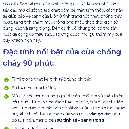
cao cấp. Sơn bề mặt cửa phải thông qua xử lý phốt phát hóa,
tẩy dầu mỡ gỉ sét và tạp chất bám bề mặt tấm thép, cách này
sẽ giúp bảo vệ cánh cửa luôn ở tình trạng tốt nhất, chống trầy
xước, tăng tính thẩm mỹ, không phai màu theo thời gian sử
dụng, đẹp và sang trọng. Bên cạnh đó chúng tôi có thể sản
xuất đa dạng về màu sắc, đáp ứng được mọi gu thẩm mỹ của
quý khách hiện nay.
Đặc tính nổi bật của cửa chống
cháy 90 phút:
Tỉ mỉ trong thiết kế, tinh tế ở từng chi tiết
An toàn với môi trường
Màu sắc đa dạng, mang giá trị thẩm mỹ cao và thân thiện
với người dùng. Ngoài đảm bảo an toàn, cửa được phủ lớp
sơn tĩnh điện cao cấp bên ngoài với màu sắc đa dạng, hoặc
quý khách có thể lựa chọn cửa sơn màu
vân gỗ
đẹp như
gỗ tự nhiên, mang đến
sự tinh tế – sang trọng
.
Bền bỉ, có tuổi thọ cao