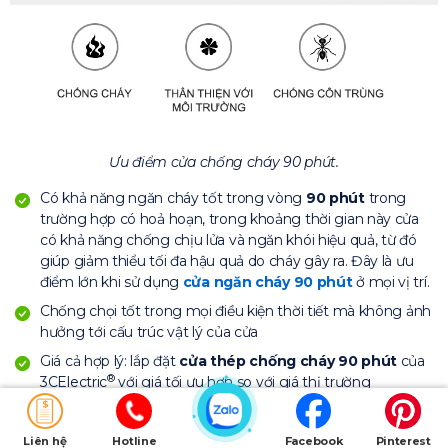
Ưu điểm cửa chống cháy 90 phút.
Có khả năng ngăn cháy tốt trong vòng
90 phút
trong
trường hợp có hoả hoạn, trong khoảng thời gian này cửa
có khả năng chống chịu lửa và ngăn khói hiệu quả, từ đó
giúp giảm thiểu tối đa hậu quả do cháy gây ra. Đây là ưu
điểm lớn khi sử dụng
cửa ngăn cháy 90 phút
ở mọi vị trí.
Chống chọi tốt trong mọi điều kiện thời tiết mà không ảnh
hưởng tới cấu trúc vật lý của cửa
Giá cả hợp lý: lắp đặt
cửa thép chống cháy 90 phút
của
®
3CElectric
với giá tối ưu hơn so với giá thị trường
®
Mọi sản phẩm
cửa thép
của 3CElectric
có độ hoàn thiện
cao cấp cam kết giá bán tốt nhất với chế độ bảo hành uy
Liên hệ
Hotline
Facebook
Pinterest