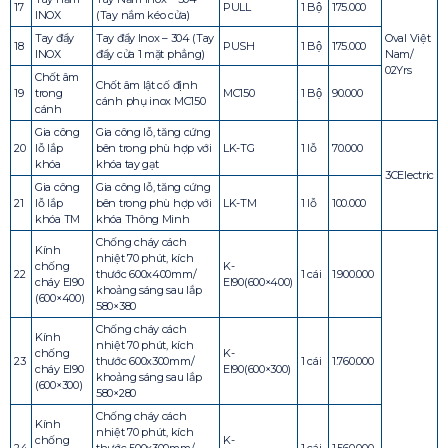
17
PULL
1 Bộ
175.000
INOX
(Tay nắm kéo cửa)
Tay đẩy
Tay đẩy Inox – 304 (Tay
Oval Việt
18
PUSH
1 Bộ
175.000
INOX
đẩy cửa 1 mặt phẳng)
Nam/
02Yrs
Chốt âm
Chốt âm lật cố định
19
trong
MC150
1 Bộ
90.000
cánh phụ inox MC150
cánh
Gia công
Gia công lỗ, tăng cứng
20
lỗ lắp
bên trong phù hợp với
LK-TG
1 lỗ
70.000
khóa
khóa tay gạt
3CElectric
Gia công
Gia công lỗ, tăng cứng
21
lỗ lắp
bên trong phù hợp với
LK-TM
1 lỗ
100.000
khóa TM
khóa Thông Minh
Chống cháy cách
Kính
nhiệt 70 phút, kích
chống
K-
22
thước 600x400mm/
1 cái
1.900.000
cháy EI90
EI90(600×400)
khoảng sáng sau lắp
(600×400)
580×380
Chống cháy cách
Kính
nhiệt 70 phút, kích
chống
K-
23
thước 600x300mm/
1 cái
1.760.000
cháy EI90
EI90(600×300)
khoảng sáng sau lắp
(600×300)
580×280
Chống cháy cách
Kính
nhiệt 70 phút, kích
chống
K-