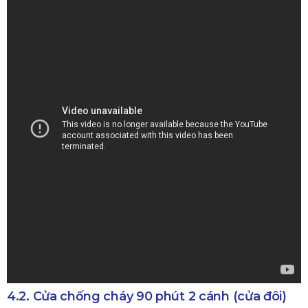
4.2. Cửa chống cháy 90 phút 2 cánh (cửa đôi)