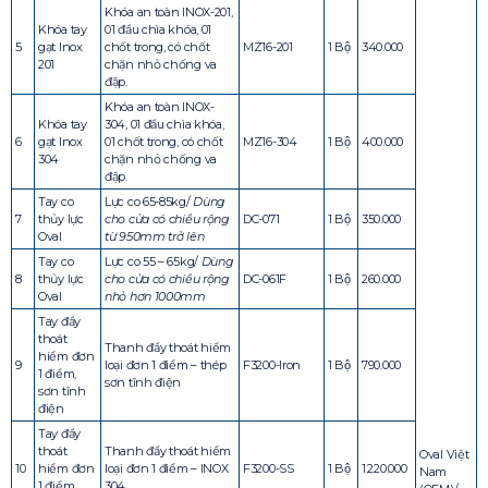
Khóa an toàn INOX-201,
Khóa tay
01 đầu chìa khóa, 01
5
gạt Inox
chốt trong, có chốt
MZ16-201
1 Bộ
340.000
201
chặn nhỏ chống va
đập.
Khóa an toàn INOX-
Khóa tay
304, 01 đầu chìa khóa,
6
gạt Inox
01 chốt trong, có chốt
MZ16-304
1 Bộ
400.000
304
chặn nhỏ chống va
đập.
Tay co
Lực co 65-85kg/
Dùng
7
thủy lực
cho cửa có chiều rộng
DC-071
1 Bộ
350.000
Oval
từ 950mm trở lên
Tay co
Lực co 55 – 65kg/
Dùng
8
thủy lực
cho cửa có chiều rộng
DC-061F
1 Bộ
260.000
Oval
nhỏ hơn 1000mm
Tay đẩy
thoát
Thanh đẩy thoát hiểm
hiểm đơn
9
loại đơn 1 điểm – thép
F3200-Iron
1 Bộ
790.000
1 điểm,
sơn tĩnh điện
sơn tĩnh
điện
Tay đẩy
thoát
Thanh đẩy thoát hiểm
Oval Việt
10
hiểm đơn
loại đơn 1 điểm – INOX
F3200-SS
1 Bộ
1.220.000
Nam
1 điểm
304