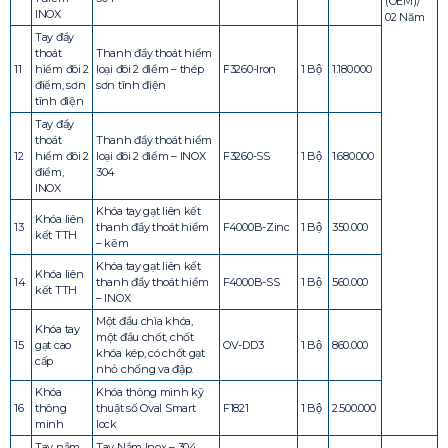
(OEM)/
INOX
02 Năm
Tay đẩy
thoát
Thanh đẩy thoát hiểm
11
hiểm đôi 2
loại đôi 2 điểm – thép
F3260-Iron
1 Bộ
1.180.000
điểm, sơn
sơn tĩnh điện
tĩnh điện
Tay đẩy
thoát
Thanh đẩy thoát hiểm
12
hiểm đôi 2
loại đôi 2 điểm – INOX
F3260-SS
1 Bộ
1.680.000
điểm,
304
INOX
Khóa tay gạt liên kết
Khóa liên
13
thanh đẩy thoát hiểm
F4000B-Zinc
1 Bộ
350.000
kết TTH
– kẽm
Khóa tay gạt liên kết
Khóa liên
14
thanh đẩy thoát hiểm
F4000B-SS
1 Bộ
560.000
kết TTH
– INOX
Một đầu chìa khóa,
Khóa tay
một đầu chốt, chốt
15
gạt cao
OV-DD3
1 Bộ
860.000
khóa kép, có chốt gạt
cấp
nhỏ chống va đập.
Khóa
Khóa thông minh kỹ
16
thông
thuật số Oval Smart
F1821
1 Bộ
2.500.000
minh
lock
Tay nắm
Tay Nắm Inox – 304