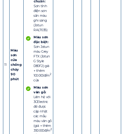
chuẩn:
Sơn tĩnh
điện sơn
sần màu
ghi sáng
(Jotun
RAL7035)
Màu sơn
đặc biệt:
Sơn Jotun
Màu
màu Grey
sơn
FTX (Jotun
cửa
G Style
11
chống
D80F2) giá
cháy
+ thêm
90
2
100.000đ/m
phút
cửa
Màu sơn
vân gỗ:
Liên hệ với
3CElectric
để được
cập nhật
các mẫu
màu vân gỗ
(giá + thêm
2
350.000đ/m