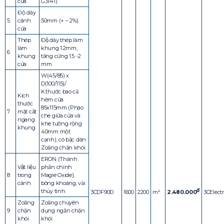
cửa
G3141)
Độ dày
5
cánh
50mm (+ – 2%)
cửa
Thép
Độ dày thép làm
làm
khung 1.2mm,
6
khung
tăng cứng 1.5 -2
cửa
mm
W(45/85) x
D(100/115)/
K.thước bao cả
Kích
hèm cửa
thước
85x115mm (Phào
7
mặt cắt
che giữa cửa và
ngang
khe tường rộng
khung
40mm một
cạnh), có bậc dán
Zoăng chặn khói.
ERON (Thành
Vật liệu
phần chính
8
trong
Magie Oxide),
cánh
bông khoáng, vải
₫
thủy tinh
3CDF90D
1600
2200
m²
2.480.000
3CElectr
Zoăng
Zoăng chuyên
9
chặn
dụng ngăn chặn
khói
khói