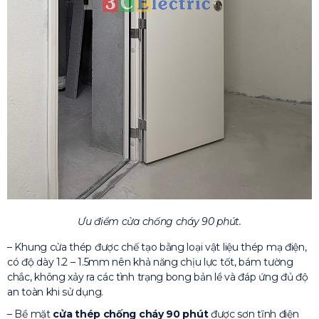
Ưu điểm cửa chống cháy 90 phút.
– Khung cửa thép được chế tạo bằng loại vật liệu thép mạ điện,
có độ dày 1.2 – 1.5mm nên khả năng chịu lực tốt, bám tường
chắc, không xảy ra các tình trạng bong bản lề và đáp ứng đủ độ
an toàn khi sử dụng.
– Bề mặt
cửa thép chống cháy 90 phút
được sơn tĩnh điện