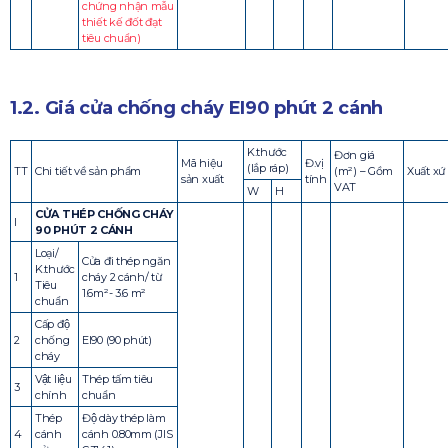
chứng nhận mẫu
thiết kế đốt đạt
tiêu chuẩn)
1.2. Giá cửa chống cháy EI90 phút 2 cánh
K.thước
Đơn giá
Mã hiệu
Đ.vị
(lắp ráp)
TT
Chi tiết về sản phẩm
(m²) – Gồm
Xuất xứ
sản xuất
tính
VAT
W
H
CỬA THÉP CHỐNG CHÁY
I
90 PHÚT 2 CÁNH
Loại/
Cửa đi thép ngăn
K.thước
1
cháy 2 cánh/ từ
Tiêu
1.6m²- 3.6 m²
chuẩn
Cấp độ
2
chống
EI90 (90 phút)
cháy
Vật liệu
Thép tấm tiêu
3
chính
chuẩn
Thép
Độ dày thép làm
4
cánh
cánh 0.80mm (JIS