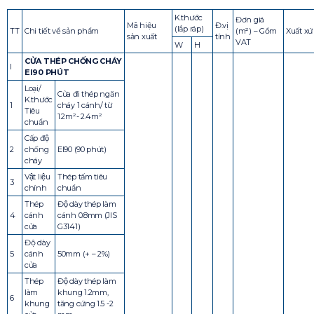
K.thước
Đơn giá
Mã hiệu
Đ.vị
(lắp ráp)
TT
Chi tiết về sản phẩm
(m²) – Gồm
Xuất xứ
sản xuất
tính
VAT
W
H
CỬA THÉP CHỐNG CHÁY
I
EI90 PHÚT
Loại/
Cửa đi thép ngăn
K.thước
1
cháy 1 cánh/ từ
Tiêu
1.2m²- 2.4m²
chuẩn
Cấp độ
2
chống
EI90 (90 phút)
cháy
Vật liệu
Thép tấm tiêu
3
chính
chuẩn
Thép
Độ dày thép làm
4
cánh
cánh 0.8mm (JIS
cửa
G3141)
Độ dày
5
cánh
50mm (+ – 2%)
cửa
Thép
Độ dày thép làm
làm
khung 1.2mm,
6
khung
tăng cứng 1.5 -2