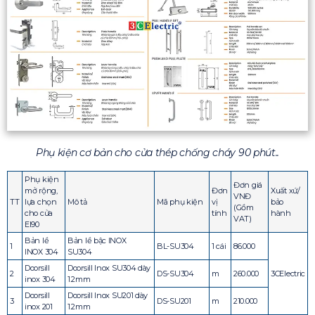
Phụ kiện cơ bản cho cửa thép chống cháy 90 phút..
Phụ kiện
Đơn giá
mở rộng,
Đơn
Xuất xứ/
VNĐ
TT
lựa chọn
Mô tả
Mã phụ kiện
vị
bảo
(Gồm
cho cửa
tính
hành
VAT)
EI90
Bản lề
Bản lề bậc INOX
1
BL-SU304
1 cái
86.000
INOX 304
SU304
Doorsill
Doorsill Inox SU304 dày
2
DS-SU304
m
260.000
3CElectric
inox 304
1.2mm
Doorsill
Doorsill Inox SU201 dày
3
DS-SU201
m
210.000
inox 201
1.2mm