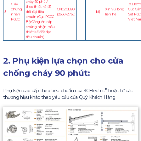
cháy 90 phút/
Giấy
3CElectr
theo thiết kế đã
chứng
CNC2CEI90
Xin vui lòng
Cục Cả
5
đốt đạt tiêu
bộ
nhận
(2650×2765)
liên hệ!
Sát PCC
chuẩn (Cục PCCC
PCCC
Việt N
Bộ Công An cấp
chứng nhận mẫu
thiết kế đốt đạt
tiêu chuẩn)
2. Phụ kiện lựa chọn cho cửa
chống cháy 90 phút:
®
Phụ kiện cao cấp theo tiêu chuẩn của 3CElectric
hoặc từ các
thương hiệu khác theo yêu cầu của Quý Khách Hàng.