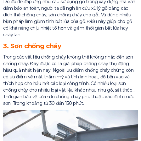
Do đó để đáp ứng nhu cầu sử dụng gỗ trong xây dựng mà vẫn
đảm bảo an toàn, người ta đã nghiên cứu xử lý gỗ bằng các
dịch thể chống cháy, sơn chống cháy cho gỗ.. Và dùng nhiều
biện pháp làm giảm tính bắt lửa của gỗ. Điều này giúp cho gỗ
có khả năng chịu nhiệt tố hơn và giảm thời gian bắt lửa hay
cháy lan.
3. Sơn chống cháy
Trong các vật liệu chống cháy không thể không nhắc đến sơn
chống cháy. Đây được coi là giải pháp chống cháy thụ động
hiệu quả nhất hiện nay. Ngoài ưu điểm chống cháy chúng còn
có ưu điểm về mặt thẩm mỹ và tính linh hoạt, độ bền vao và
thích hợp cho hầu hết các loại công trình. Có nhiều loại sơn
chống cháy cho nhiều loại vật liệu khác nhau như gỗ, sắt thép…
Thời gian bảo vệ của sơn chống cháy phụ thuộc vào định mức
sơn. Trong khoảng từ 30 đến 150 phút.