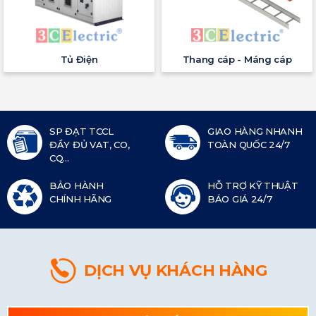
Tủ Điện
Thang cáp - Máng cáp
SP ĐẠT TCCL
GIAO HÀNG NHANH
ĐẦY ĐỦ VAT, CO,
TOÀN QUỐC 24/7
CQ...
BẢO HÀNH
HỖ TRỢ KỸ THUẬT
CHÍNH HÃNG
BÁO GIÁ 24/7
DỊCH VỤ KHÁCH HÀNG