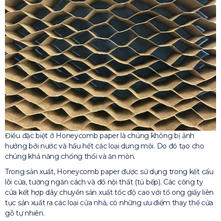
Điều đặc biệt ở Honeycomb paper là chúng không bị ảnh
hưởng bởi nước và hầu hết các loại dung môi. Do đó tạo cho
chúng khả năng chống thối và ăn mòn.
Trong sản xuất, Honeycomb paper được sử dụng trong kết cấu
lõi cửa, tường ngăn cách và đồ nội thất (tủ bếp). Các công ty
cửa kết hợp dây chuyền sản xuất tốc độ cao với tổ ong giấy liên
tục sản xuất ra các loại cửa nhà, có những ưu điểm thay thế cửa
gỗ tự nhiên.