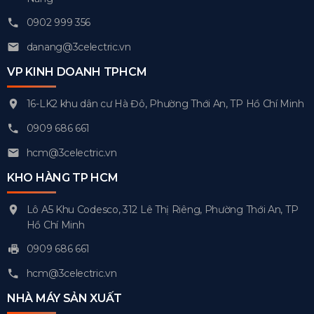
0902 999 356
danang@3celectric.vn
VP KINH DOANH TPHCM
16-LK2 khu dân cư Hà Đô, Phường Thới An, TP Hồ Chí Minh
0909 686 661
hcm@3celectric.vn
KHO HÀNG TP HCM
Lô A5 Khu Codesco, 312 Lê Thị Riêng, Phường Thới An, TP
Hồ Chí Minh
0909 686 661
hcm@3celectric.vn
NHÀ MÁY SẢN XUẤT