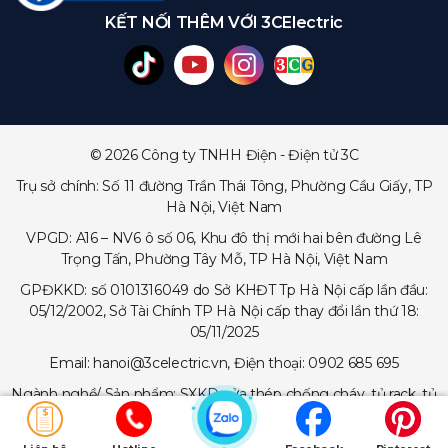
KẾT NỐI THÊM VỚI 3CElectric
© 2026 Công ty TNHH Điện - Điện tử 3C
Trụ sở chính: Số 11 đường Trần Thái Tông, Phường Cầu Giấy, TP
Hà Nội, Việt Nam
VPGD: A16 – NV6 ô số 06, Khu đô thị mới hai bên đường Lê
Trọng Tấn, Phường Tây Mỗ, TP Hà Nội, Việt Nam
GPĐKKD: số 0101316049 do Sở KHĐT Tp Hà Nội cấp lần đầu:
05/12/2002, Sở Tài Chính TP Hà Nội cấp thay đổi lần thứ 18:
05/11/2025
Email: hanoi@3celectric.vn, Điện thoại: 0902 685 695
Ngành nghề/ Sản phẩm: SXKD cửa thép chống cháy, tủ rack, tủ
trạm viễn thông, tủ điện, thang cáp - máng cáp...