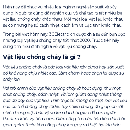
Hiện nay để phục vụ nhiều loại ngành nghề sản xuất và xây
dựng. Người ta cũng đã nghiên cứu và chế tạo ra rất nhiều loại
vật liệu chống cháy khác nhau. Mỗi một loại vật liệu khác nhau
sẽ có những hệ số cách nhiệt, cách âm và đặc tính khác nhau.
Trong bài viết hôm nay, 3CElectric xin được chia sẻ đến bạn đọc
những loại vật liệu chống cháy tốt nhất 2020. Trước tiên hãy
cùng tìm hiểu định nghĩa về vật liệu chống cháy.
Vật liệu chống cháy là gì ?
Vật liệu chống cháy là các loại vật liệu xây dựng hay sản xuất
có khả năng chịu nhiệt cao. Làm chậm hoặc chặn lại được sự
cháy lan.
Vai trò chính của vật liệu chống cháy là hoạt động như một
chất chống cháy, cách nhiệt. Và làm giảm dòng nhiệt thông
qua độ dày của vật liệu. Trên thực tế không có một loại vật liệu
nào có thể chống cháy 100%. Tuy nhiên chúng đã giúp ích rất
nhiều trong việc bảo vệ và kéo dài thời gian để con người
thoát ra khỏi vụ hỏa hoạn. Giúp công tác cứu hỏa kéo dài thời
gian, giảm thiểu khả năng cháy lan gây ra thiệt hại lớn hơn.