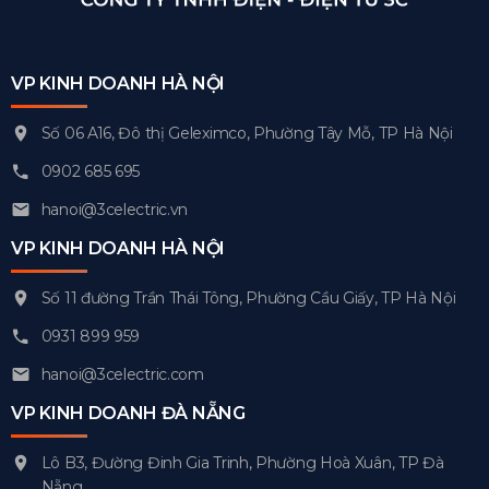
VP KINH DOANH HÀ NỘI
Số 06 A16, Đô thị Geleximco, Phường Tây Mỗ, TP Hà Nội
0902 685 695
hanoi@3celectric.vn
VP KINH DOANH HÀ NỘI
Số 11 đường Trần Thái Tông, Phường Cầu Giấy, TP Hà Nội
0931 899 959
hanoi@3celectric.com
VP KINH DOANH ĐÀ NẴNG
Lô B3, Đường Đinh Gia Trinh, Phường Hoà Xuân, TP Đà
Nẵng