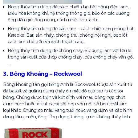
Bông thủy tinh dùng để cách nhiệt cho hệ thống điện lạnh.
Điều hòa không khí, hệ thống thông gió, bảo ôn các đường
ống dẫn gió, ống nóng, cách nhiệt kho lạnh,…
Bông thủy tinh dùng để cách âm – cách nhiệt cho phòng hát
Karaoke. Bar, sản nhảy, phòng thu, phòng hội nghị, bọc lót
cách âm cho trần và vách thạch cao,…
Bông thủy tinh dùng để chống cháy. Sử dụng làm vật liệu lõi
trong sản xuất cửa thép chống cháy, cửa chống cháy vân gỗ,
…
3. Bông Khoáng – Rockwool
Bông khoáng tên gọi tiếng Anh là Rockwool. Được sản xuất từ
đá basalt và quặng nung chảy ở nhiệt độ cao tạo ra các sợi
bông. Chúng được trộn và kết dính với nhau bằng hợp chất
aluminum hoặc xilicat canxi kết hợp với một số hợp chất kim
loại khác. Chúng có màu vàng tươi hoặc vàng đậm và các hình
dạng tấm, cuộn, ống. Ứng dụng tương tự như bông thủy tinh