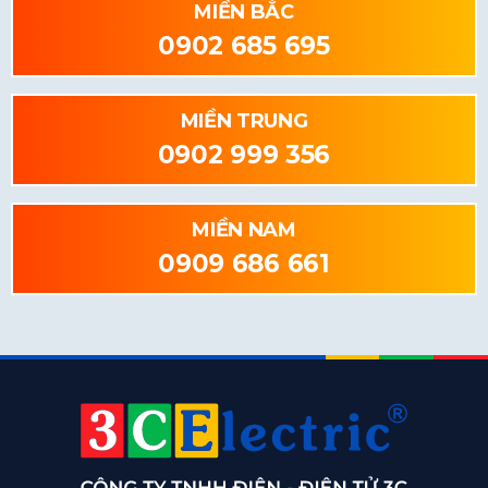
MIỀN BẮC
0902 685 695
MIỀN TRUNG
0902 999 356
MIỀN NAM
0909 686 661