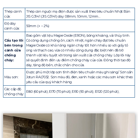
Thép cánh
Thép cán nguội mạ điện được sản xuất theo tiêu chuẩn Nhật Bản
cửa:
JIS G3141 (JIS G3141) dày: 0.8mm, 1.0mm, 1.2mm…
Độ dày
50mm (+ – 2%)
cánh cửa:
Bao gồm vật liệu Magie Oxide (ERON), bông khoáng, vải thủy tinh.
Cấu tạo lõi
Có công dụng chống ồn, cách nhiệt, ngăn cháy đạt tiêu chuẩn.
bên trong
Magie Oxide có khả năng ngăn cháy tốt hơn nhiều so với giấy tổ
cánh cửa
ong và thạch cao, vừa có nhiều công dụng đặc biệt nên đã trở
chống
thành vật liệu tuyệt vời trong sản xuất cửa chống cháy. Lớp lõi này
cháy:
sẽ quyết định đến ưu điểm chống cháy của cửa. Đồng thời tạo độ
dày, tăng độ bền, chắc chắn cho cửa.
Được phủ một lớp sơn tĩnh điện tiêu chuẩn màu ghi sáng/ Sơn sần
Màu sơn:
Jotun RAL7032. Sơn màu đỏ, đen, xanh hoặc các màu sơn khác theo
yêu cầu của quý khách hàng.
Các cấp độ
EI60 (60 phút); EI70 (70 phút); EI90 (90 phút); EI120 (120 phút);
chống cháy: