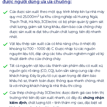
được người dùng ưa ưa chuộng:
Cửa được sản xuất theo một quy trình khép kín tại nhà máy
2
quy mô 25.000m
tại Khu công nghiệp xã Hương Ngải,
Thạch Thất, Hà Nội, 3CElectric có bộ phận quản lý giám sát
chất lượng, giám sát từng khâu, đảm bảo cửa chống cháy
được sản xuất ra đạt tiêu chuẩn chất lượng, tiến độ nhanh
nhất.
Vật liệu thép sản xuất cửa có khả năng chịu ở nhiệt độ
khoảng từ 700 – 1000 độ C. Được nhập từ các nguồn
nguyên liệu tốt, đáp ứng các tiêu chuẩn nghiêm ngặt về kỹ
thuật dành cho cửa chống cháy.
Tất cả nguyên vật liệu cấu thành sản phẩm đều có xuất xứ,
nguồn gốc rõ ràng (CO, CQ), luôn sẵn sàng cung cấp cho
khách hàng. Đây là yếu tố cực quan trọng để đảm bảo
khâu hồ sơ, thanh toán được thông qua nhanh chóng, nhất
là với những khách hàng là nhà thầu thi công.
Cửa thép chống cháy 3CElectric được đánh giá cao trên thị
trường nhờ tiến độ sản xuất nhanh, có đầy đủ
chứng nhận
kiểm định
, chất lượng tốt – tính thẩm mỹ cao, đặc biệt về