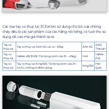
Các loại tay co thuỷ lực 3CEectric sử dụng cho bộ cửa chống
cháy đều là các sản phẩm của các hãng nổi tiếng, có tuổi thọ sử
dụng rất cao mà giá thành lại rẻ.
Tay co
AAA/
Tay co thủy lực AAA-N2 Lực co – 65kg
AAA-N2
thủy lực
ThaiLan
Tay co
Hafele
Hafele 499.30.002 (Tải trọng cánh cửa 25 – 45kg)
H45
thủy lực
Đức
Tay co
Tay co thủy lực King1520; Tải trọng cánh cửa 25 –
Hàn
King1520
thủy lực
45 KG, không có điểm dừng
Quốc