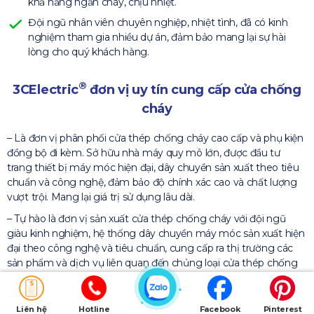
khả năng ngăn cháy, chịu nhiệt.
Đội ngũ nhân viên chuyên nghiệp, nhiệt tình, đã có kinh
nghiệm tham gia nhiều dự án, đảm bảo mang lại sự hài
lòng cho quý khách hàng.
®
3CElectric
đơn vị uy tín cung cấp cửa chống
cháy
– Là đơn vị phân phối cửa thép chống cháy cao cấp và phụ kiện
đồng bộ đi kèm. Sở hữu nhà máy quy mô lớn, được đầu tư
trang thiết bị máy móc hiện đại, dây chuyền sản xuất theo tiêu
chuẩn và công nghệ, đảm bảo độ chính xác cao và chất lượng
vượt trội. Mang lại giá trị sử dụng lâu dài.
– Tự hào là đơn vị sản xuất cửa thép chống cháy với đội ngũ
giàu kinh nghiệm, hệ thống dây chuyền máy móc sản xuất hiện
đại theo công nghệ và tiêu chuẩn, cung cấp ra thị trường các
sản phẩm và dịch vụ liên quan đến chủng loại cửa thép chống
cháy, đáp ứng được hầu hết các yêu cầu, tiêu chuẩn khắt khe
trên toàn quốc.
Liên hệ
Hotline
Facebook
Pinterest