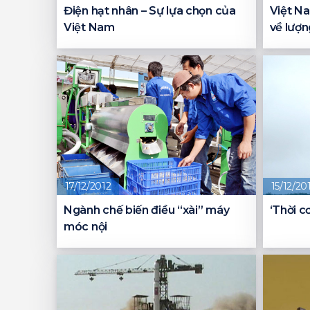
Điện hạt nhân – Sự lựa chọn của
Việt Na
Việt Nam
về lượn
17/12/2012
15/12/20
Ngành chế biến điều “xài” máy
‘Thời c
móc nội