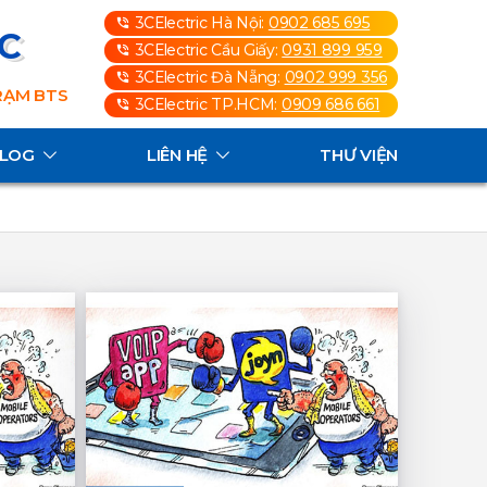
3CElectric Hà Nội:
0902 685 695
3C
3CElectric Cầu Giấy:
0931 899 959
3CElectric Đà Nẵng:
0902 999 356
TRẠM BTS
3CElectric TP.HCM:
0909 686 661
ALOG
LIÊN HỆ
THƯ VIỆN