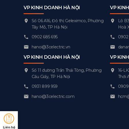
VP KINH DOANH HÀ NỘI
VP KIN
Số 06 A16, Đô thị Geleximco, Phường
Lô B3
Tây Mỗ, TP Hà Nội
Hoà 
0902 685 695
0902 
hanoi@3celectric.vn
danan
VP KINH DOANH HÀ NỘI
VP KIN
Số 11 đường Trần Thái Tông, Phường
16-LK
Cầu Giấy, TP Hà Nội
Thới 
0931 899 959
0909 
hanoi@3celectric.com
hcm@3
Liên hệ