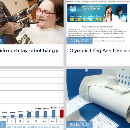
12
22/12/2012
iển cánh tay robot bằng ý
Olympic tiếng Anh trên di
12
18/12/2012