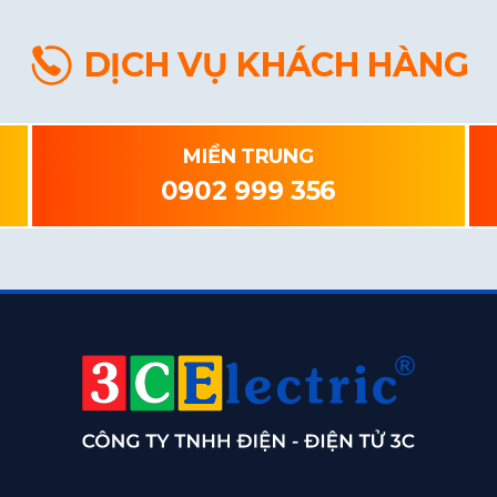
DỊCH VỤ KHÁCH HÀNG
MIỀN TRUNG
0902 999 356