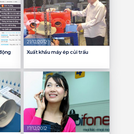
21/12/2012
 động
Xuất khẩu máy ép củi trấu
17/12/2012