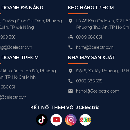
H DOANH ĐÀ NẴNG
KHO HÀNG TP HCM
, Đường Đinh Gia Trinh, Phường
Lô A5 Khu Codesco, 312 Lê 
Xuân, TP Đà Nẵng
Phường Thới An, TP Hồ Chí
999 356
0909 686 661
g@3celectric.vn
hcm@3celectric.vn
H DOANH TPHCM
NHÀ MÁY SẢN XUẤT
2 khu dân cư Hà Đô, Phường
Đội 9, Xã Tây Phương, TP H
An, TP Hồ Chí Minh
0902 685 695
686 661
hanoi@3celectric.com
celectric.vn
KẾT NỐI THÊM VỚI 3CElectric