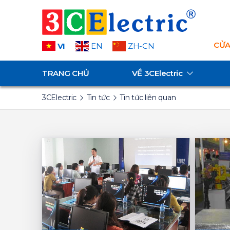
CỬA
VI
EN
ZH-CN
TRANG CHỦ
VỀ
3CElectric
3CElectric
Tin tức
Tin tức liên quan