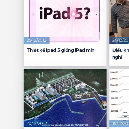
25/12/2012
24/12/20
Thiết kế ipad 5 giống iPad mini
Điều kh
nghĩ
20/12/2012
19/12/20