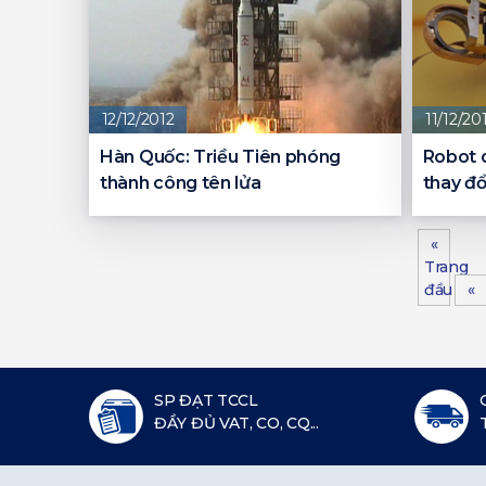
12/12/2012
11/12/20
Hàn Quốc: Triều Tiên phóng
Robot d
thành công tên lửa
thay đổ
«
Trang
đầu
«
SP ĐẠT TCCL
ĐẦY ĐỦ VAT, CO, CQ...