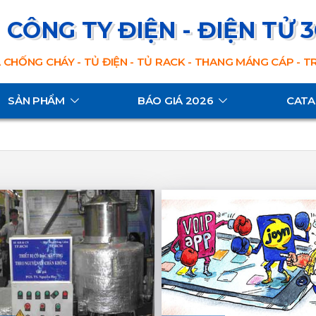
CÔNG TY ĐIỆN - ĐIỆN TỬ 
 CHỐNG CHÁY - TỦ ĐIỆN - TỦ RACK - THANG MÁNG CÁP - 
SẢN PHẨM
BÁO GIÁ 2026
CAT