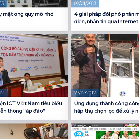
13
02/01/2013
y mật ong quy mô nhỏ
4 giải pháp đối phó phần 
điện, nhắn tin qua Internet
12
27/12/2012
iện ICT Việt Nam tiêu biểu
Ứng dụng thành công côn
iễn thông “áp đảo”
hấp thụ chọn lọc để xử lý 
bẩn thành nước uống