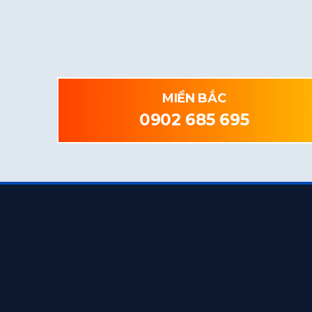
MIỀN BẮC
0902 685 695