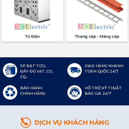
Tủ Điện
Thang cáp - Máng cáp
SP ĐẠT TCCL
GIAO HÀNG NHANH
ĐẦY ĐỦ VAT, CO,
TOÀN QUỐC 24/7
CQ...
BẢO HÀNH
HỖ TRỢ KỸ THUẬT
CHÍNH HÃNG
BÁO GIÁ 24/7
DỊCH VỤ KHÁCH HÀNG