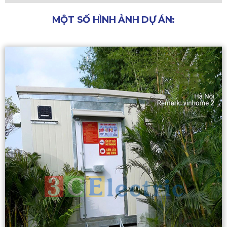
MỘT SỐ HÌNH ẢNH DỰ ÁN: