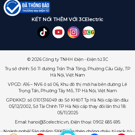
KẾT NỐI THÊM VỚI 3CElectric
© 2026 Công ty TNHH Điện - Điện tử 3C
Trụ sở chính: Số 11 đường Trần Thái Tông, Phường Cầu Giấy, TP
Hà Nội, Việt Nam
VPGD: A16 – NV6 ô số 06, Khu đô thị mới hai bên đường Lê
Trọng Tấn, Phường Tây Mỗ, TP Hà Nội, Việt Nam
GPĐKKD: số 0101316049 do Sở KHĐT Tp Hà Nội cấp lần đầu:
05/12/2002, Sở Tài Chính TP Hà Nội cấp thay đổi lần thứ 18:
05/11/2025
Email: hanoi@3celectric.vn, Điện thoại: 0902 685 695
Ngành nghề/ Sản phẩm: SXKD cửa thép chống cháy, tủ rack, tủ