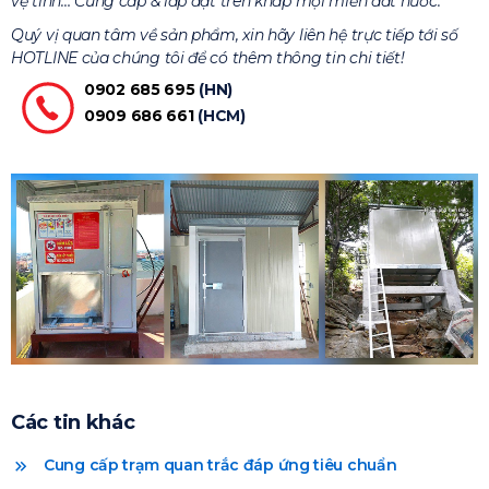
vệ tinh… Cung cấp & lắp đặt trên khắp mọi miền đất nước.
Quý vị quan tâm về sản phẩm, xin hãy liên hệ trực tiếp tới số
HOTLINE của chúng tôi để có thêm thông tin chi tiết!
0902 685 695
(HN)
0909 686 661
(HCM)
Các tin khác
Cung cấp trạm quan trắc đáp ứng tiêu chuẩn