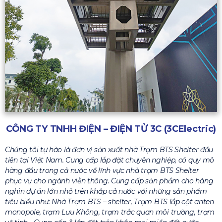
CÔNG TY TNHH ĐIỆN – ĐIỆN TỬ 3C (3CElectric)
Chúng tôi tự hào là đơn vị sản xuất nhà Trạm BTS Shelter đầu
tiên tại Việt Nam. Cung cấp lắp đặt chuyên nghiệp, có quy mô
hàng đầu trong cả nước về lĩnh vực nhà trạm BTS Shelter
phục vụ cho ngành viễn thông. Cung cấp sản phẩm cho hàng
nghìn dự án lớn nhỏ trên khắp cả nước với những sản phẩm
tiêu biểu như: Nhà Trạm BTS – shelter, Trạm BTS lắp cột anten
monopole, trạm Lưu Không, trạm trắc quan môi trường, trạm