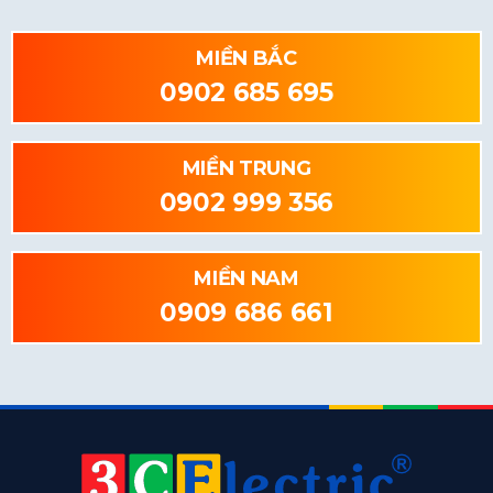
MIỀN BẮC
0902 685 695
MIỀN TRUNG
0902 999 356
MIỀN NAM
0909 686 661