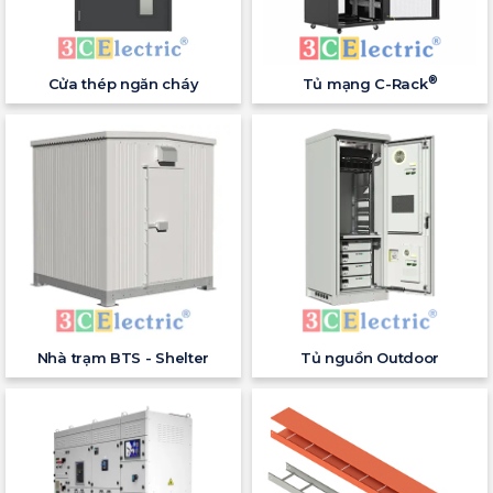
®
Cửa thép ngăn cháy
Tủ mạng C-Rack
Nhà trạm BTS - Shelter
Tủ nguồn Outdoor