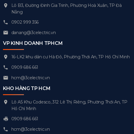
Lô B3, Đường Đinh Gia Trinh, Phường Hoà Xuân, TP Đà
Nẵng
0902 999 356
danang@3celectric.vn
VP KINH DOANH TPHCM
16-LK2 khu dân cư Hà Đô, Phường Thới An, TP Hồ Chí Minh
0909 686 661
hcm@3celectric.vn
KHO HÀNG TP HCM
Lô A5 Khu Codesco, 312 Lê Thị Riêng, Phường Thới An, TP
Hồ Chí Minh
0909 686 661
hcm@3celectric.vn