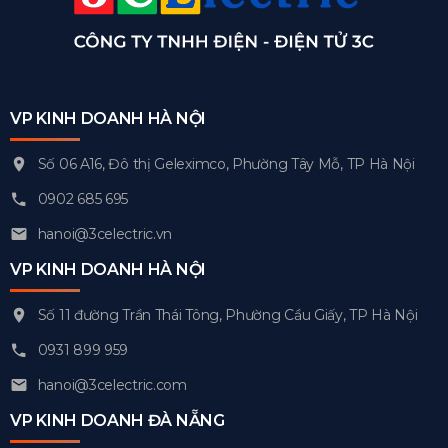
VP KINH DOANH HÀ NỘI
Số 06 A16, Đô thị Geleximco, Phường Tây Mỗ, TP Hà Nội
0902 685 695
hanoi@3celectric.vn
VP KINH DOANH HÀ NỘI
Số 11 đường Trần Thái Tông, Phường Cầu Giấy, TP Hà Nội
0931 899 959
hanoi@3celectric.com
VP KINH DOANH ĐÀ NẴNG