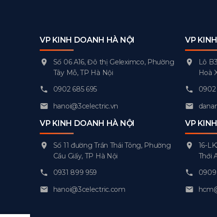
VP KINH DOANH HÀ NỘI
VP KIN
Số 06 A16, Đô thị Geleximco, Phường
Lô B3
Tây Mỗ, TP Hà Nội
Hoà 
0902 685 695
0902 
hanoi@3celectric.vn
danan
VP KINH DOANH HÀ NỘI
VP KIN
Số 11 đường Trần Thái Tông, Phường
16-LK
Cầu Giấy, TP Hà Nội
Thới 
0931 899 959
0909 
hanoi@3celectric.com
hcm@3