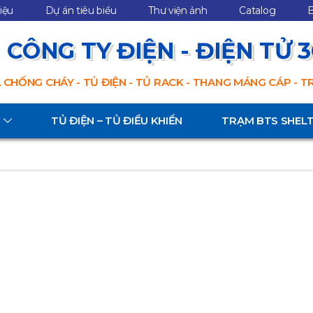
hiệu
Dự án tiêu biểu
Thư viện ảnh
Catalog
B
CÔNG TY ĐIỆN - ĐIỆN TỬ 
 CHỐNG CHÁY - TỦ ĐIỆN - TỦ RACK - THANG MÁNG CÁP - 
TỦ ĐIỆN – TỦ ĐIỀU KHIỂN
TRẠM BTS SHEL