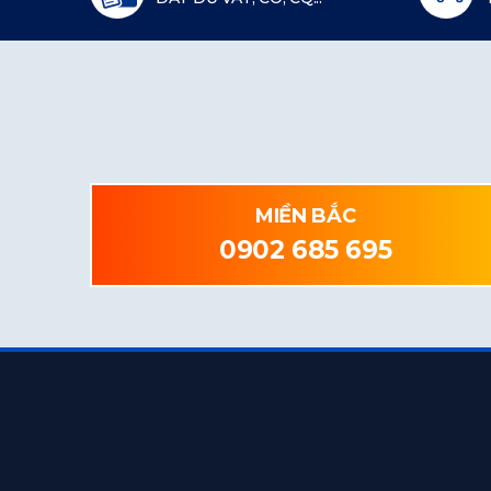
MIỀN BẮC
0902 685 695