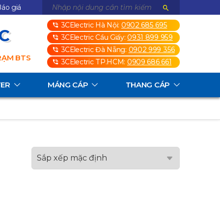
áo giá
3CElectric Hà Nội:
0902 685 695
3C
3CElectric Cầu Giấy:
0931 899 959
3CElectric Đà Nẵng:
0902 999 356
TRẠM BTS
3CElectric TP.HCM:
0909 686 661
TER
MÁNG CÁP
THANG CÁP