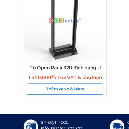
Tủ Open Rack 32U định dạng U
₫
1.400.000
chưa VAT & phụ kiện
Thêm vào giỏ hàng
SP ĐẠT TCCL
ĐẦY ĐỦ VAT, CO, CQ...