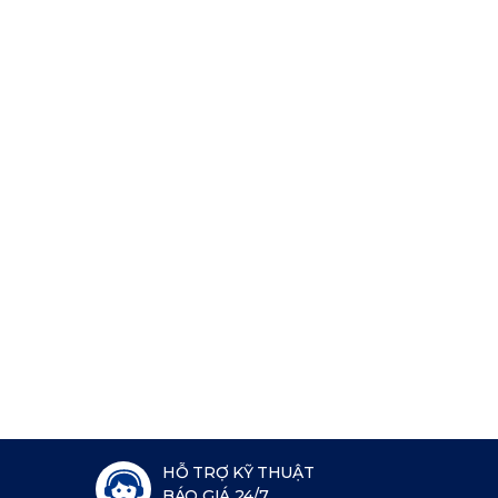
HỖ TRỢ KỸ THUẬT
BÁO GIÁ 24/7