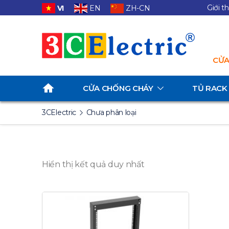
Giới t
VI
EN
ZH-CN
CỬA
CỬA CHỐNG CHÁY
TỦ RACK
3CElectric
Chưa phân loại
Hiển thị kết quả duy nhất