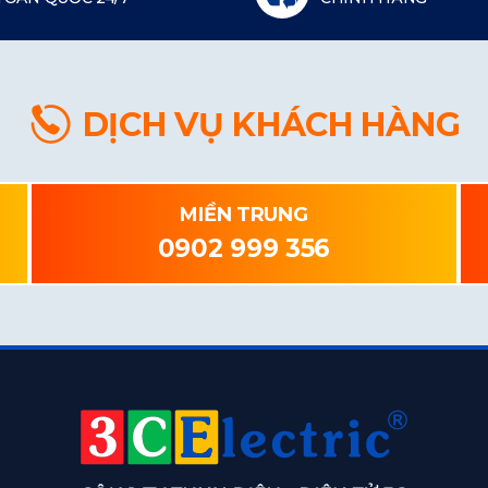
DỊCH VỤ KHÁCH HÀNG
MIỀN TRUNG
0902 999 356