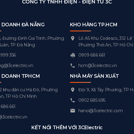
H DOANH ĐÀ NẴNG
KHO HÀNG TP.HCM
, Đường Đinh Gia Trinh, Phường
Lô A5 Khu Codesco, 312 Lê 
Xuân, TP Đà Nẵng
Phường Thới An, TP Hồ Chí
999 356
0909 686 661
g@3celectric.vn
hcm@3celectric.vn
H DOANH TPHCM
NHÀ MÁY SẢN XUẤT
2 khu dân cư Hà Đô, Phường
Đội 9, Xã Tây Phương, TP H
An, TP Hồ Chí Minh
0902 685 695
686 661
hanoi@3celectric.com
celectric.vn
KẾT NỐI THÊM VỚI 3CElectric