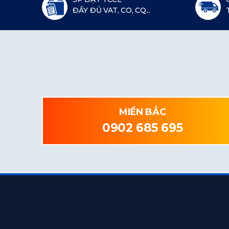
ĐẦY ĐỦ VAT, CO, CQ...
MIỀN BẮC
0902 685 695