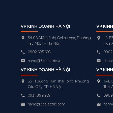
VP KINH DOANH HÀ NỘI
VP KIN
Số 06 A16, Đô thị Geleximco, Phường
Lô B3
Tây Mỗ, TP Hà Nội
Hoà 
0902 685 695
0902 
hanoi@3celectric.vn
danan
VP KINH DOANH HÀ NỘI
VP KIN
Số 11 đường Trần Thái Tông, Phường
16-LK
Cầu Giấy, TP Hà Nội
Thới 
0931 899 959
0909 
hanoi@3celectric.com
hcm@3