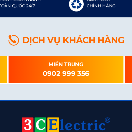
TOÀN QUỐC 24/7
CHÍNH HÃNG
DỊCH VỤ KHÁCH HÀNG
MIỀN TRUNG
0902 999 356