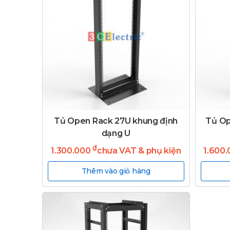
Tủ Open Rack 27U khung định
Tủ Op
dạng U
₫
1.300.000
chưa VAT & phụ kiện
1.600
Thêm vào giỏ hàng