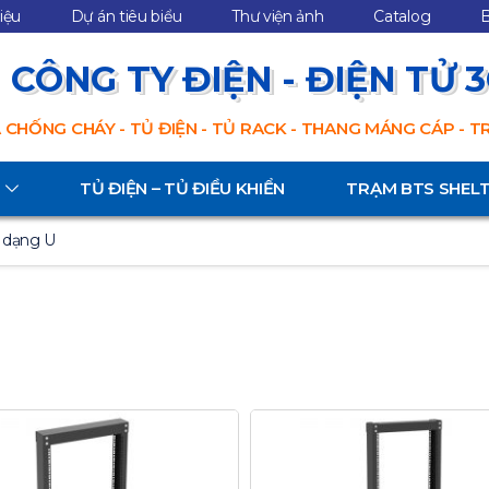
hiệu
Dự án tiêu biểu
Thư viện ảnh
Catalog
B
CÔNG TY ĐIỆN - ĐIỆN TỬ 
 CHỐNG CHÁY - TỦ ĐIỆN - TỦ RACK - THANG MÁNG CÁP - 
TỦ ĐIỆN – TỦ ĐIỀU KHIỂN
TRẠM BTS SHEL
 dạng U