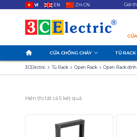
Giới t
VI
EN
ZH-CN
CỬA
CỬA CHỐNG CHÁY
TỦ RACK
3CElectric
Tủ Rack
Open Rack
Open Rack định
Hiển thị tất cả 5 kết quả