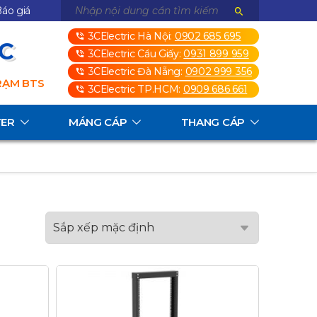
áo giá
3CElectric Hà Nội:
0902 685 695
3C
3CElectric Cầu Giấy:
0931 899 959
3CElectric Đà Nẵng:
0902 999 356
TRẠM BTS
3CElectric TP.HCM:
0909 686 661
TER
MÁNG CÁP
THANG CÁP