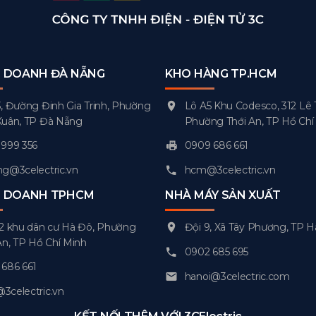
H DOANH ĐÀ NẴNG
KHO HÀNG TP.HCM
, Đường Đinh Gia Trinh, Phường
Lô A5 Khu Codesco, 312 Lê 
Xuân, TP Đà Nẵng
Phường Thới An, TP Hồ Chí
999 356
0909 686 661
g@3celectric.vn
hcm@3celectric.vn
H DOANH TPHCM
NHÀ MÁY SẢN XUẤT
2 khu dân cư Hà Đô, Phường
Đội 9, Xã Tây Phương, TP H
An, TP Hồ Chí Minh
0902 685 695
686 661
hanoi@3celectric.com
celectric.vn