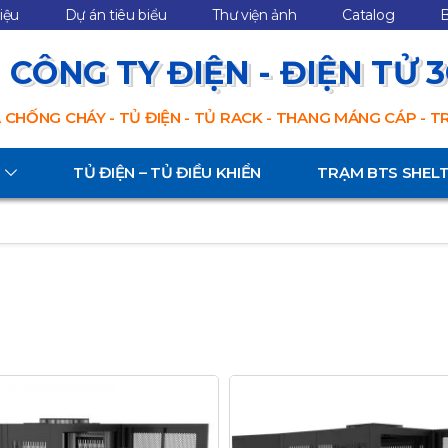
hiệu
Dự án tiêu biểu
Thư viện ảnh
Catalog
B
CÔNG TY ĐIỆN - ĐIỆN TỬ 
 CHỐNG CHÁY - TỦ ĐIỆN - TỦ RACK - THANG MÁNG CÁP - 
TỦ ĐIỆN – TỦ ĐIỀU KHIỂN
TRẠM BTS SHEL