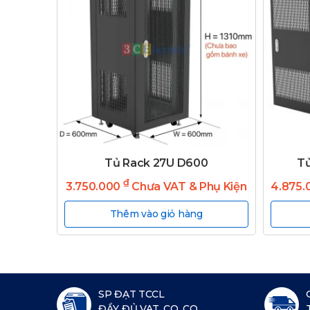
Tủ Rack 27U D600
Tu
₫
3.750.000
Chưa VAT & Phụ Kiện
4.875
Thêm vào giỏ hàng
SP ĐẠT TCCL
ĐẦY ĐỦ VAT, CO, CQ...