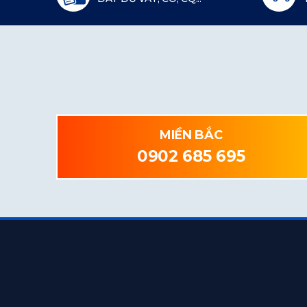
MIỀN BẮC
0902 685 695