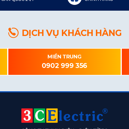
DỊCH VỤ KHÁCH HÀNG
MIỀN TRUNG
0902 999 356