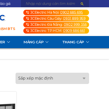
áo giá
3CElectric Hà Nội:
0902 685 695
3C
3CElectric Cầu Giấy:
0931 899 959
3CElectric Đà Nẵng:
0902 999 356
TRẠM BTS
3CElectric TP.HCM:
0909 686 661
TER
MÁNG CÁP
THANG CÁP