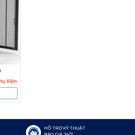
0
hụ Kiện
HỖ TRỢ KỸ THUẬT
BÁO GIÁ 24/7