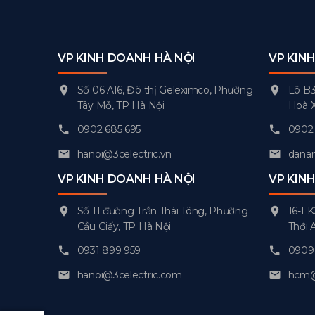
VP KINH DOANH HÀ NỘI
VP KIN
Số 06 A16, Đô thị Geleximco, Phường
Lô B3
Tây Mỗ, TP Hà Nội
Hoà 
0902 685 695
0902 
hanoi@3celectric.vn
danan
VP KINH DOANH HÀ NỘI
VP KIN
Số 11 đường Trần Thái Tông, Phường
16-LK
Cầu Giấy, TP Hà Nội
Thới 
0931 899 959
0909 
hanoi@3celectric.com
hcm@3