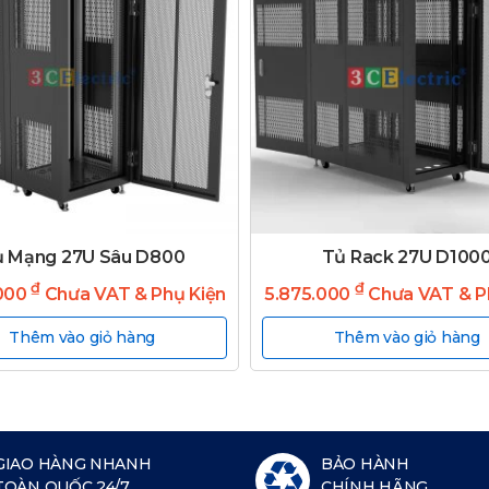
̉ Mạng 27U Sâu D800
Tủ Rack 27U D100
₫
₫
.000
Chưa VAT & Phụ Kiện
5.875.000
Chưa VAT & P
Thêm vào giỏ hàng
Thêm vào giỏ hàng
GIAO HÀNG NHANH
BẢO HÀNH
TOÀN QUỐC 24/7
CHÍNH HÃNG