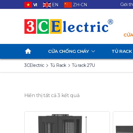
Giới t
VI
EN
ZH-CN
CỬA
CỬA CHỐNG CHÁY
TỦ RACK
3CElectric
Tủ Rack
Tủ rack 27U
Hiển thị tất cả 3 kết quả