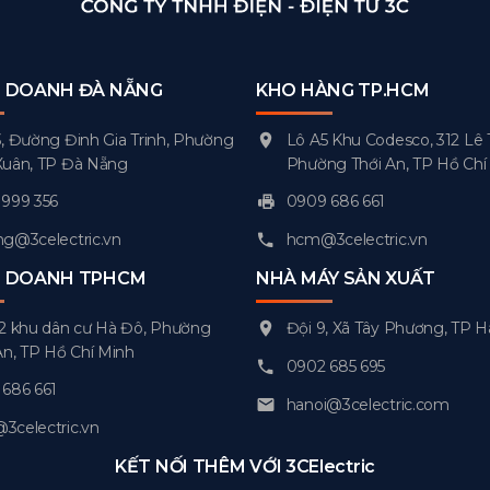
H DOANH ĐÀ NẴNG
KHO HÀNG TP.HCM
, Đường Đinh Gia Trinh, Phường
Lô A5 Khu Codesco, 312 Lê 
Xuân, TP Đà Nẵng
Phường Thới An, TP Hồ Chí
999 356
0909 686 661
g@3celectric.vn
hcm@3celectric.vn
H DOANH TPHCM
NHÀ MÁY SẢN XUẤT
2 khu dân cư Hà Đô, Phường
Đội 9, Xã Tây Phương, TP H
An, TP Hồ Chí Minh
0902 685 695
686 661
hanoi@3celectric.com
celectric.vn
KẾT NỐI THÊM VỚI 3CElectric