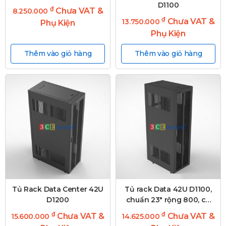
D1100
₫
Chưa VAT &
8.250.000
₫
Chưa VAT &
13.750.000
Phụ Kiện
Phụ Kiện
Thêm vào giỏ hàng
Thêm vào giỏ hàng
Tủ Rack Data Center 42U
Tủ rack Data 42U D1100,
D1200
chuẩn 23″ rộng 800, có
chuyển đổi 19″
₫
₫
Chưa VAT &
Chưa VAT &
15.600.000
14.625.000