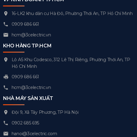
16-LK2 khu dân cư Hà Đô, Phường Thới An, TP Hồ Chí Minh
0909 686 661
hcm@3celectric.vn
KHO HÀNG TP.HCM
Lô A5 Khu Codesco, 312 Lê Thị Riêng, Phường Thới An, TP
Hồ Chí Minh
0909 686 661
hcm@3celectric.vn
NHÀ MÁY SẢN XUẤT
Đội 9, Xã Tây Phương, TP Hà Nội
0902 685 695
hanoi@3celectric.com