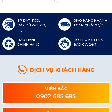
SP ĐẠT TCCL
GIAO HÀNG NHANH
ĐẦY ĐỦ VAT, CO,
TOÀN QUỐC 24/7
CQ...
BẢO HÀNH
HỖ TRỢ KỸ THUẬT
CHÍNH HÃNG
BÁO GIÁ 24/7
DỊCH VỤ KHÁCH HÀNG
MIỀN BẮC
0902 685 695