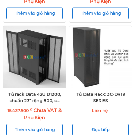
Phụ Kiện
Phụ Kiện
Thêm vào giỏ hàng
Thêm vào giỏ hàng
Tủ rack Data 42U D1200,
Tủ Data Rack: 3C-DR19
chuẩn 23″ rộng 800, có
SERIES
chuyển đổi 19″
₫
Chưa VAT &
15.437.500
Liên hệ
Phụ Kiện
Thêm vào giỏ hàng
Đọc tiếp