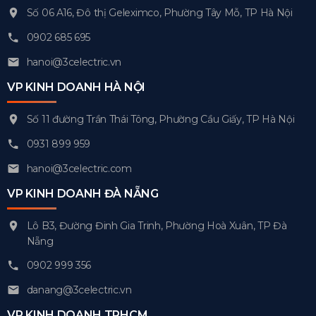
Số 06 A16, Đô thị Geleximco, Phường Tây Mỗ, TP Hà Nội
0902 685 695
hanoi@3celectric.vn
VP KINH DOANH HÀ NỘI
Số 11 đường Trần Thái Tông, Phường Cầu Giấy, TP Hà Nội
0931 899 959
hanoi@3celectric.com
VP KINH DOANH ĐÀ NẴNG
Lô B3, Đường Đinh Gia Trinh, Phường Hoà Xuân, TP Đà
Nẵng
0902 999 356
danang@3celectric.vn
VP KINH DOANH TPHCM