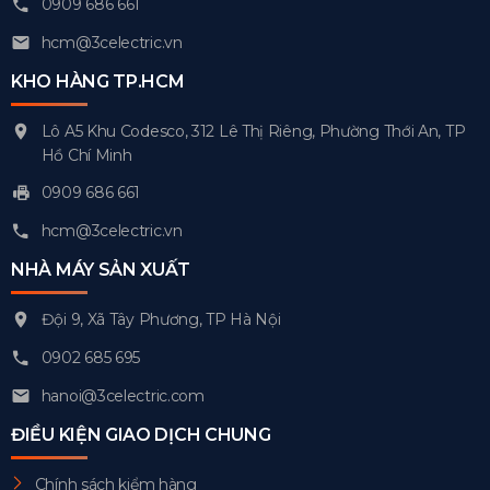
0909 686 661
hcm@3celectric.vn
KHO HÀNG TP.HCM
Lô A5 Khu Codesco, 312 Lê Thị Riêng, Phường Thới An, TP
Hồ Chí Minh
0909 686 661
hcm@3celectric.vn
NHÀ MÁY SẢN XUẤT
Đội 9, Xã Tây Phương, TP Hà Nội
0902 685 695
hanoi@3celectric.com
ĐIỀU KIỆN GIAO DỊCH CHUNG
Chính sách kiểm hàng