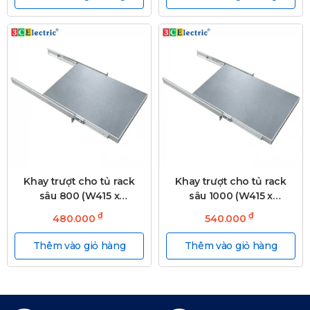
Khay trượt cho tủ rack
Khay trượt cho tủ rack
sâu 800 (W415 x
sâu 1000 (W415 x
D580mm)
D680mm)
₫
₫
480.000
540.000
Thêm vào giỏ hàng
Thêm vào giỏ hàng