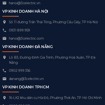
hanoi@3celectric.vn
VP KINH DOANH HÀ NỘI
Số 11 đường Trần Thái Tông, Phường Cầu Giấy, TP Hà Nội
0931 899 959
hanoi@3celectric.com
VP KINH DOANH ĐÀ NẴNG
Lô B3, Đường Đinh Gia Trinh, Phường Hoà Xuân, TP Đà
Nẵng
0902 999 356
danang@3celectric.vn
VP KINH DOANH TPHCM
16-LK2 khu dân cư Hà Đô, Phường Thới An, TP Hồ Chí Minh