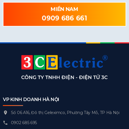
MIỀN NAM
0909 686 661
VP KINH DOANH HÀ NỘI
Số 06 A16, Đô thị Geleximco, Phường Tây Mỗ, TP Hà Nội
0902 685 695