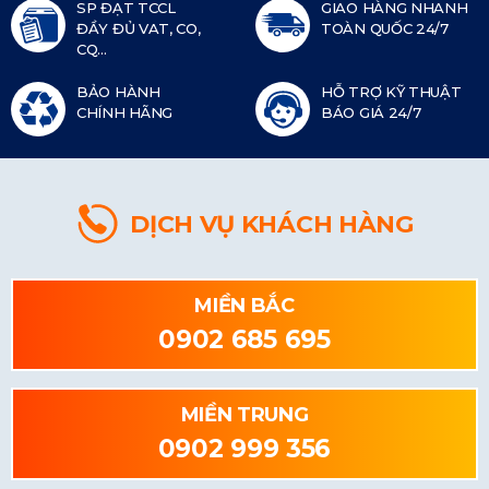
SP ĐẠT TCCL
GIAO HÀNG NHANH
ĐẦY ĐỦ VAT, CO,
TOÀN QUỐC 24/7
CQ...
BẢO HÀNH
HỖ TRỢ KỸ THUẬT
CHÍNH HÃNG
BÁO GIÁ 24/7
DỊCH VỤ KHÁCH HÀNG
MIỀN BẮC
0902 685 695
MIỀN TRUNG
0902 999 356