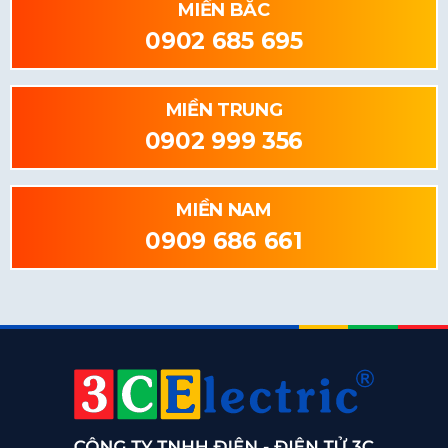
MIỀN BẮC
0902 685 695
MIỀN TRUNG
0902 999 356
MIỀN NAM
0909 686 661