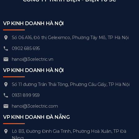
VP KINH DOANH HÀ NỘI
Số 06 A16, Đô thị Geleximco, Phường Tây Mỗ, TP Hà Nội
0902 685 695
hanoi@3celectric.vn
VP KINH DOANH HÀ NỘI
Số 11 đường Trần Thái Tông, Phường Cầu Giấy, TP Hà Nội
0931 899 959
hanoi@3celectric.com
VP KINH DOANH ĐÀ NẴNG
Lô B3, Đường Đinh Gia Trinh, Phường Hoà Xuân, TP Đà
Nẵng