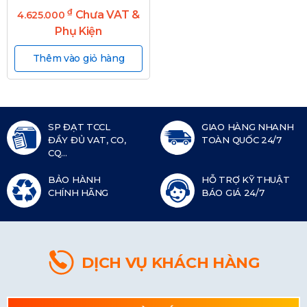
₫
Chưa VAT &
4.625.000
Phụ Kiện
Thêm vào giỏ hàng
SP ĐẠT TCCL
GIAO HÀNG NHANH
ĐẦY ĐỦ VAT, CO,
TOÀN QUỐC 24/7
CQ...
BẢO HÀNH
HỖ TRỢ KỸ THUẬT
CHÍNH HÃNG
BÁO GIÁ 24/7
DỊCH VỤ KHÁCH HÀNG