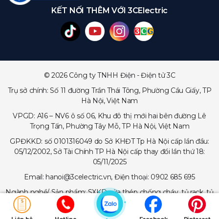
KẾT NỐI THÊM VỚI 3CElectric
© 2026 Công ty TNHH Điện - Điện tử 3C
Trụ sở chính: Số 11 đường Trần Thái Tông, Phường Cầu Giấy, TP
Hà Nội, Việt Nam
VPGD: A16 – NV6 ô số 06, Khu đô thị mới hai bên đường Lê
Trọng Tấn, Phường Tây Mỗ, TP Hà Nội, Việt Nam
GPĐKKD: số 0101316049 do Sở KHĐT Tp Hà Nội cấp lần đầu:
05/12/2002, Sở Tài Chính TP Hà Nội cấp thay đổi lần thứ 18:
05/11/2025
Email: hanoi@3celectric.vn, Điện thoại: 0902 685 695
Ngành nghề/ Sản phẩm: SXKD cửa thép chống cháy, tủ rack, tủ
trạm viễn thông, tủ điện, thang cáp - máng cáp...