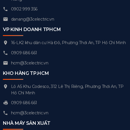
0902 999 356
danang@3celectric.vn
VP KINH DOANH TPHCM
16-LK2 khu dân cư Hà Đô, Phường Thới An, TP Hồ Chí Minh
0909 686 661
hcm@3celectric.vn
KHO HÀNG TP.HCM
Lô A5 Khu Codesco, 312 Lê Thị Riêng, Phường Thới An, TP
Hồ Chí Minh
0909 686 661
hcm@3celectric.vn
NHÀ MÁY SẢN XUẤT