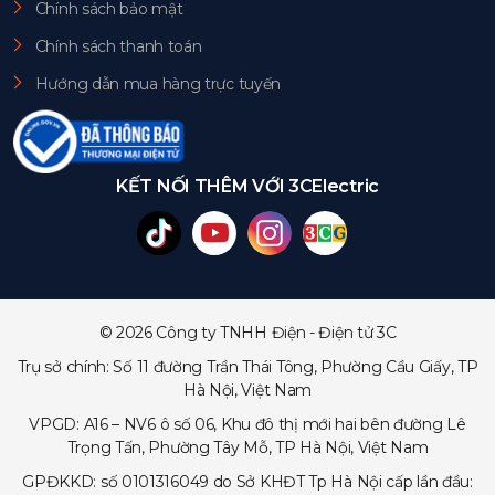
Chính sách bảo mật
Chính sách thanh toán
Hướng dẫn mua hàng trực tuyến
KẾT NỐI THÊM VỚI 3CElectric
© 2026 Công ty TNHH Điện - Điện tử 3C
Trụ sở chính: Số 11 đường Trần Thái Tông, Phường Cầu Giấy, TP
Hà Nội, Việt Nam
VPGD: A16 – NV6 ô số 06, Khu đô thị mới hai bên đường Lê
Trọng Tấn, Phường Tây Mỗ, TP Hà Nội, Việt Nam
GPĐKKD: số 0101316049 do Sở KHĐT Tp Hà Nội cấp lần đầu: