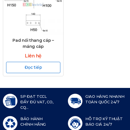
Pad nối thang cáp –
máng cáp
Liên hệ
Đọc tiếp
SP ĐẠT TCCL
GIAO HÀNG NHANH
ĐẦY ĐỦ VAT, CO,
TOÀN QUỐC 24/7
CQ...
BẢO HÀNH
HỖ TRỢ KỸ THUẬT
CHÍNH HÃNG
BÁO GIÁ 24/7