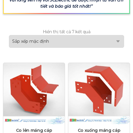
vui lòng liên hệ với 3CElectric để được nhận tư vấn chi
tiết và báo giá tốt nhất!
Hiển thị tất cả 7 kết quả
Co lên máng cáp
Co xuống máng cáp