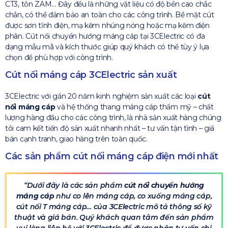
CT3, tôn ZAM… Đây đều là những vật liệu có độ bền cao chắc
chắn, có thể đảm bảo an toàn cho các công trình. Bề mặt cút
được sơn tĩnh điện, mạ kẽm nhúng nóng hoặc mạ kẽm điện
phân. Cút nối chuyển hướng máng cáp tại 3CElectric có đa
dạng mẫu mã và kích thước giúp quý khách có thể tùy ý lựa
chọn để phù hợp với công trình.
Cút nối máng cáp 3CElectric sản xuất
3CElectric với gần 20 năm kinh nghiệm sản xuất các loại
cút
nối máng cáp
và hệ thống thang máng cáp thẩm mỹ – chất
lượng hàng đầu cho các công trình, là nhà sản xuất hàng chúng
tôi cam kết tiến độ sản xuất nhanh nhất – tư vấn tận tình – giá
bán cạnh tranh, giao hàng trên toàn quốc.
Các sản phẩm cút nối máng cáp điện mới nhất
Dưới đây là các sản phẩm
cút nối chuyển hướng
máng cáp
như co lên máng cáp, co xuống máng cáp,
cút nối T máng cáp… của 3CElectric mô tả thông số kỹ
thuật và giá bán. Quý khách quan tâm đến sản phẩm