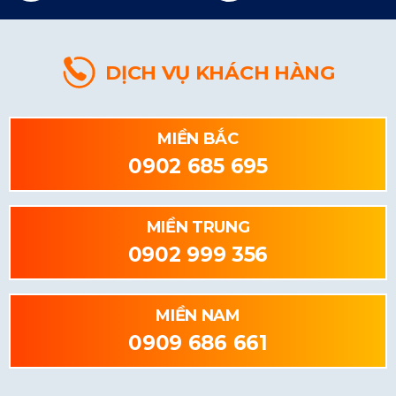
DỊCH VỤ KHÁCH HÀNG
MIỀN BẮC
0902 685 695
MIỀN TRUNG
0902 999 356
MIỀN NAM
0909 686 661