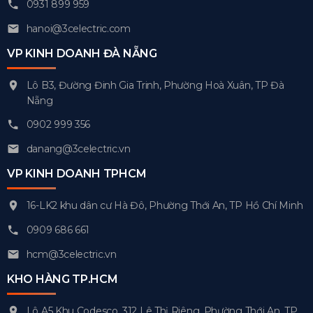
0931 899 959
hanoi@3celectric.com
VP KINH DOANH ĐÀ NẴNG
Lô B3, Đường Đinh Gia Trinh, Phường Hoà Xuân, TP Đà
Nẵng
0902 999 356
danang@3celectric.vn
VP KINH DOANH TPHCM
16-LK2 khu dân cư Hà Đô, Phường Thới An, TP Hồ Chí Minh
0909 686 661
hcm@3celectric.vn
KHO HÀNG TP.HCM
Lô A5 Khu Codesco, 312 Lê Thị Riêng, Phường Thới An, TP