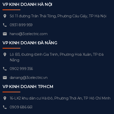
VP KINH DOANH HÀ NỘI
Số 11 đường Trần Thái Tông, Phường Cầu Giấy, TP Hà Nội
0931 899 959
hanoi@3celectric.com
VP KINH DOANH ĐÀ NẴNG
Lô B3, Đường Đinh Gia Trinh, Phường Hoà Xuân, TP Đà
Nẵng
0902 999 356
danang@3celectric.vn
VP KINH DOANH TPHCM
16-LK2 khu dân cư Hà Đô, Phường Thới An, TP Hồ Chí Minh
0909 686 661