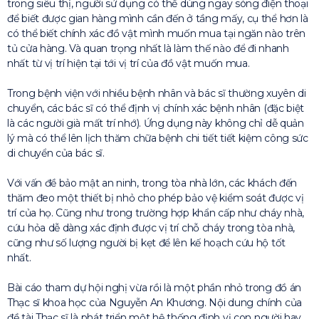
trong siêu thị, người sử dụng có thể dùng ngay sóng điện thoại
để biết được gian hàng mình cần đến ở tầng mấy, cụ thể hơn là
có thể biết chính xác đồ vật mình muốn mua tại ngăn nào trên
tủ cửa hàng. Và quan trọng nhất là làm thế nào để đi nhanh
nhất từ vị trí hiện tại tới vị trí của đồ vật muốn mua.
Trong bệnh viện với nhiều bệnh nhân và bác sĩ thường xuyên di
chuyển, các bác sĩ có thể định vị chính xác bệnh nhân (đặc biệt
là các người già mất trí nhớ). Ứng dụng này không chỉ dễ quản
lý mà có thể lên lịch thăm chữa bệnh chi tiết tiết kiệm công sức
di chuyển của bác sĩ.
Với vấn đề bảo mật an ninh, trong tòa nhà lớn, các khách đến
thăm đeo một thiết bị nhỏ cho phép bảo vệ kiểm soát được vị
trí của họ. Cũng như trong trường hợp khẩn cấp như cháy nhà,
cứu hỏa dễ dàng xác định được vị trí chỗ cháy trong tòa nhà,
cũng như số lượng người bị kẹt để lên kế hoạch cứu hộ tốt
nhất.
Bài cáo tham dự hội nghị vừa rồi là một phần nhỏ trong đồ án
Thạc sĩ khoa học của Nguyễn An Khương. Nội dung chính của
đề tài Thạc sĩ là phát triển một hệ thống định vị con người hay