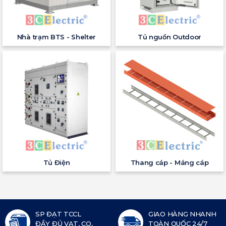
Nhà trạm BTS - Shelter
Tủ nguồn Outdoor
Tủ Điện
Thang cáp - Máng cáp
SP ĐẠT TCCL
GIAO HÀNG NHANH
ĐẦY ĐỦ VAT, CO,
TOÀN QUỐC 24/7