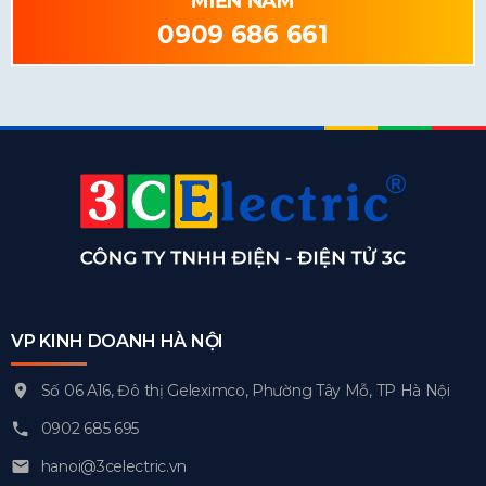
MIỀN NAM
0909 686 661
VP KINH DOANH HÀ NỘI
Số 06 A16, Đô thị Geleximco, Phường Tây Mỗ, TP Hà Nội
0902 685 695
hanoi@3celectric.vn