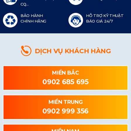
CQ...
BẢO HÀNH
HỖ TRỢ KỸ THUẬT
CHÍNH HÃNG
BÁO GIÁ 24/7
DỊCH VỤ KHÁCH HÀNG
MIỀN BẮC
0902 685 695
MIỀN TRUNG
0902 999 356