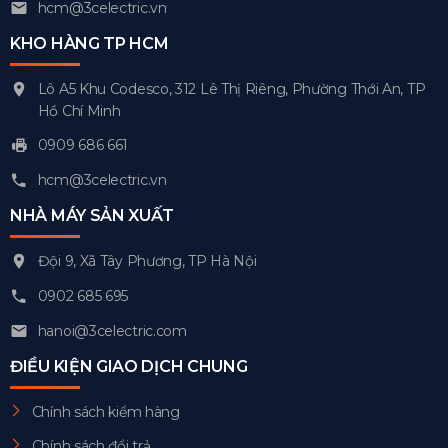
hcm@3celectric.vn
KHO HÀNG TP HCM
Lô A5 Khu Codesco, 312 Lê Thị Riêng, Phường Thới An, TP
Hồ Chí Minh
0909 686 661
hcm@3celectric.vn
NHÀ MÁY SẢN XUẤT
Đội 9, Xã Tây Phương, TP Hà Nội
0902 685 695
hanoi@3celectric.com
ĐIỀU KIỆN GIAO DỊCH CHUNG
Chính sách kiểm hàng
Chính sách đổi trả