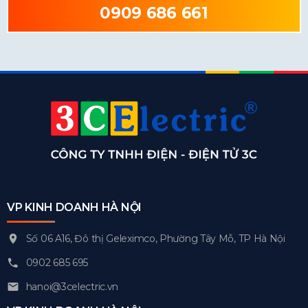
0909 686 661
VP KINH DOANH HÀ NỘI
Số 06 A16, Đô thị Geleximco, Phường Tây Mỗ, TP Hà Nội
0902 685 695
hanoi@3celectric.vn