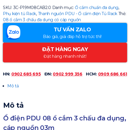
SKU:
3C-P19M08CAB2.0
Danh mục:
Ổ cắm chuẩn đa dụng
,
Phụ kiện tủ Rack
,
Thanh nguồn PDU - Ổ cắm điện Tủ Rack
Thẻ:
08 ổ cắm 3 chấu đa dụng có cáp nguồn
TƯ VẤN ZALO
Báo giá, giải đáp hỗ trợ tức thì!
ĐẶT HÀNG NGAY
Đặt hàng nhanh nhất!
HN:
0902 685 695
ĐN:
0902 999 356
HCM:
0909 686 661
Mô tả
Mô tả
Ổ điện PDU 08 ổ cắm 3 chấu đa dụng,
cáp nguồn 03m