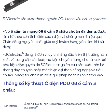
3CElectric sản xuất thanh nguồn PDU theo yêu cầu quý khách.
– Vỏ
ổ cắm tủ mạng 08 ổ cắm 3 chấu chuẩn đa dụng
, được
làm từ thép sơn tĩnh điện cách điện và chống han rỉ hiệu quả.
Chân đồng nguyên chất giúp quý khách hàng yên tâm khi sử
dụng.
®
– 3CElectric
đang là đơn vị uy tín hàng đầu trên thị trường, sản
xuất và cung cấp các loại phụ kiện chuyên dụng cho tủ rack, bộ
phụ kiện độc quyền do 3CElectric nghiên cứu sản xuất trên hệ
thống dây chuyền máy móc hiện đại theo công nghệ và tiêu
chuẩn. Mang tới cho bạn một giải pháp hoàn hảo và trọn vẹn.
Thông số kỹ thuật Ổ điện PDU 08 ổ cắm 3
chấu:
Ổ điện PDU 19 inch, 08 ổ cắm 3 chấu chuẩn đa dụng, hãng
Sản phẩm
®
3CElectric