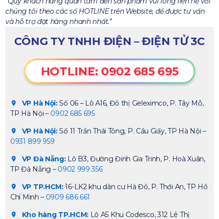
Quý khách hàng quan tâm đến sản phẩm vui lòng liên hệ với
chúng tôi theo các số HOTLINE trên Website, để được tư vấn
và hỗ trợ đặt hàng nhanh nhất.
CÔNG TY TNHH ĐIỆN – ĐIỆN TỬ 3C
HOTLINE: 0902 685 695
VP Hà Nội:
Số 06 – Lô A16, Đô thị Geleximco, P. Tây Mỗ,
TP Hà Nội –
0902 685 695
VP Hà Nội:
Số 11 Trần Thái Tông, P. Cầu Giấy, TP Hà Nội –
0931 899 959
VP Đà Nẵng:
Lô B3, Đường Đinh Gia Trinh, P. Hoà Xuân,
TP Đà Nẵng –
0902 999 356
VP TP.HCM:
16-LK2 khu dân cư Hà Đô, P. Thới An, TP Hồ
Chí Minh –
0909 686 661
Kho hàng TP.HCM:
Lô A5 Khu Codesco, 312 Lê Thị