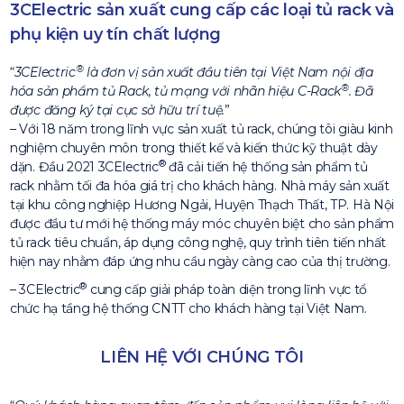
3CElectric sản xuất cung cấp các loại tủ rack và
phụ kiện uy tín chất lượng
®
3CElectric
là đơn vị sản xuất đầu tiên tại Việt Nam nội địa
®
hóa sản phẩm tủ Rack, tủ mạng với nhãn hiệu C-Rack
. Đã
được đăng ký tại cục sở hữu trí tuệ.
– Với 18 năm trong lĩnh vực sản xuất tủ rack, chúng tôi giàu kinh
nghiệm chuyên môn trong thiết kế và kiến thức kỹ thuật dày
®
dặn. Đầu 2021 3CElectric
đã cải tiến hệ thống sản phẩm tủ
rack nhằm tối đa hóa giá trị cho khách hàng. Nhà máy sản xuất
tại khu công nghiệp Hương Ngải, Huyện Thạch Thất, TP. Hà Nội
được đầu tư mới hệ thống máy móc chuyên biệt cho sản phẩm
tủ rack tiêu chuẩn, áp dụng công nghệ, quy trình tiên tiến nhất
hiện nay nhằm đáp ứng nhu cầu ngày càng cao của thị trường.
®
– 3CElectric
cung cấp giải pháp toàn diện trong lĩnh vực tổ
chức hạ tầng hệ thống CNTT cho khách hàng tại Việt Nam.
LIÊN HỆ VỚI CHÚNG TÔI