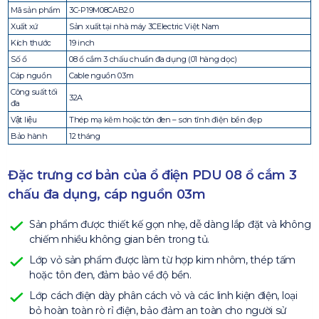
Mã sản phẩm
3C-P19M08CAB2.0
Xuất xứ
Sản xuất tại nhà máy 3CElectric Việt Nam
Kích thước
19 inch
Số ổ
08 ổ cắm 3 chấu chuẩn đa dụng (01 hàng dọc)
Cáp nguồn
Cable nguồn 03m
Công suất tối
32A
đa
Vật liệu
Thép mạ kẽm hoặc tôn đen – sơn tĩnh điện bền đẹp
Bảo hành
12 tháng
Đặc trưng cơ bản của ổ điện PDU 08 ổ cắm 3
chấu đa dụng, cáp nguồn 03m
Sản phẩm được thiết kế gọn nhẹ, dễ dàng lắp đặt và không
chiếm nhiều không gian bên trong tủ.
Lớp vỏ sản phẩm được làm từ hợp kim nhôm, thép tấm
hoặc tôn đen, đảm bảo về độ bền.
Lớp cách điện dày phân cách vỏ và các linh kiện điện, loại
bỏ hoàn toàn rò rỉ điện, bảo đảm an toàn cho người sử