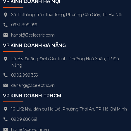
VP KINH DOANH HÀ NỘI
Số 11 đường Trần Thái Tông, Phường Cầu Giấy, TP Hà Nội
0931 899 959
hanoi@3celectric.com
VP KINH DOANH ĐÀ NẴNG
Lô B3, Đường Đinh Gia Trinh, Phường Hoà Xuân, TP Đà
Nẵng
0902 999 356
danang@3celectric.vn
VP KINH DOANH TPHCM
16-LK2 khu dân cư Hà Đô, Phường Thới An, TP Hồ Chí Minh
0909 686 661
hcm@3celectric.vn