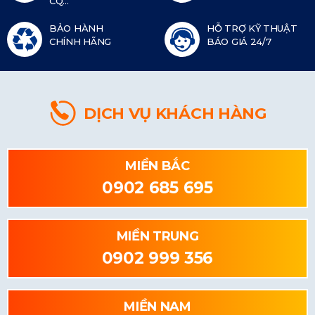
CQ...
BẢO HÀNH
HỖ TRỢ KỸ THUẬT
CHÍNH HÃNG
BÁO GIÁ 24/7
DỊCH VỤ KHÁCH HÀNG
MIỀN BẮC
0902 685 695
MIỀN TRUNG
0902 999 356
MIỀN NAM