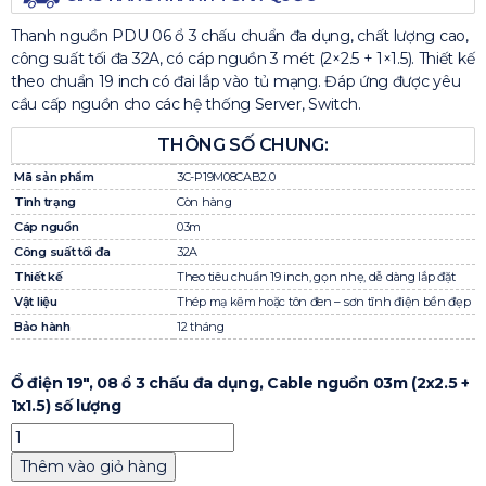
Thanh nguồn PDU 06 ổ 3 chấu chuẩn đa dụng, chất lượng cao,
công suất tối đa 32A, có cáp nguồn 3 mét (2×2.5 + 1×1.5). Thiết kế
theo chuẩn 19 inch có đai lắp vào tủ mạng. Đáp ứng được yêu
cầu cấp nguồn cho các hệ thống Server, Switch.
THÔNG SỐ CHUNG:
Mã sản phẩm
3C-P19M08CAB2.0
Tình trạng
Còn hàng
Cáp nguồn
03m
Công suất tối đa
32A
Thiết kế
Theo tiêu chuẩn 19 inch, gọn nhẹ, dễ dàng lắp đặt
Vật liệu
Thép mạ kẽm hoặc tôn đen – sơn tĩnh điện bền đẹp
Bảo hành
12 tháng
Ổ điện 19", 08 ổ 3 chấu đa dụng, Cable nguồn 03m (2x2.5 +
1x1.5) số lượng
Thêm vào giỏ hàng