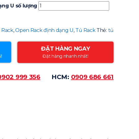
ạng U số lượng
 Rack
,
Open Rack định dạng U
,
Tủ Rack
Thẻ:
tủ
ĐẶT HÀNG NGAY
ì!
Đặt hàng nhanh nhất!
0902 999 356
HCM:
0909 686 661