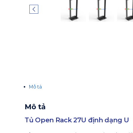
Mô tả
Mô tả
Tủ Open Rack 27U định dạng U