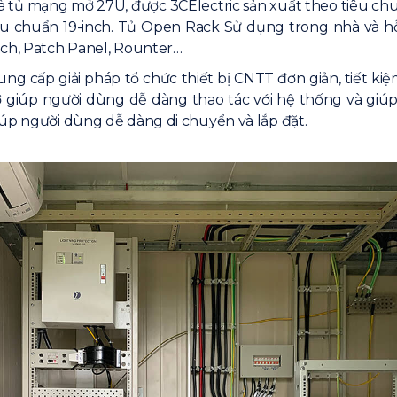
là tủ mạng mở 27U, được 3CElectric sản xuất theo tiêu 
iêu chuẩn 19-inch. Tủ Open Rack Sử dụng trong nhà và hỗ 
tch, Patch Panel, Rounter…
g cấp giải pháp tổ chức thiết bị CNTT đơn giản, tiết kiệ
giúp người dùng dễ dàng thao tác với hệ thống và giúp cá
iúp người dùng dễ dàng di chuyển và lắp đặt.