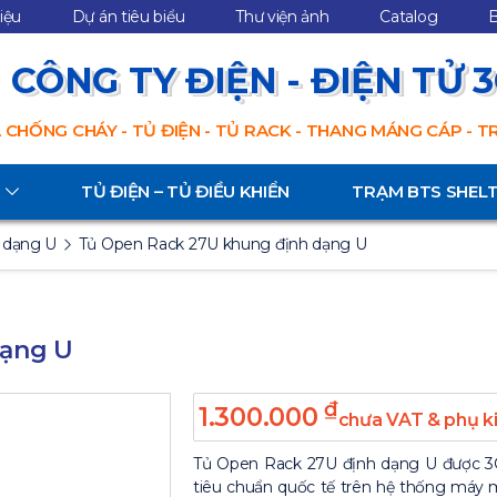
hiệu
Dự án tiêu biểu
Thư viện ảnh
Catalog
B
CÔNG TY ĐIỆN - ĐIỆN TỬ 
 CHỐNG CHÁY - TỦ ĐIỆN - TỦ RACK - THANG MÁNG CÁP - 
TỦ ĐIỆN – TỦ ĐIỀU KHIỂN
TRẠM BTS SHEL
 dạng U
Tủ Open Rack 27U khung định dạng U
dạng U
₫
1.300.000
chưa VAT & phụ k
Tủ Open Rack 27U định dạng U được 3CE
tiêu chuẩn quốc tế trên hệ thống máy m