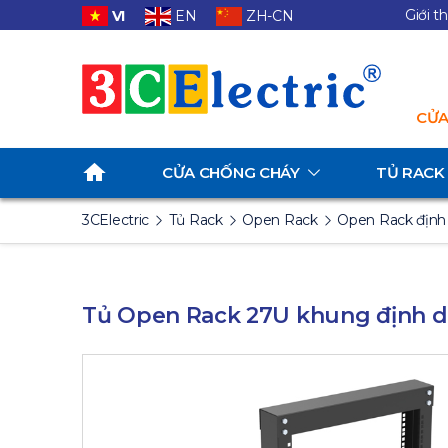
Giới t
VI
EN
ZH-CN
CỬA
CỬA CHỐNG CHÁY
TỦ RACK
3CElectric
Tủ Rack
Open Rack
Open Rack định
Tủ Open Rack 27U khung định 