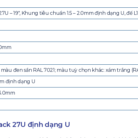
U – 19″, Khung tiêu chuẩn 1.5 – 2.0mm định dạng U, đế L
40mm
n màu đen sần RAL 7021; màu tuỳ chọn khác: xám trắng (R
mm định dạng U
 3.0mm
ack 27U định dạng U