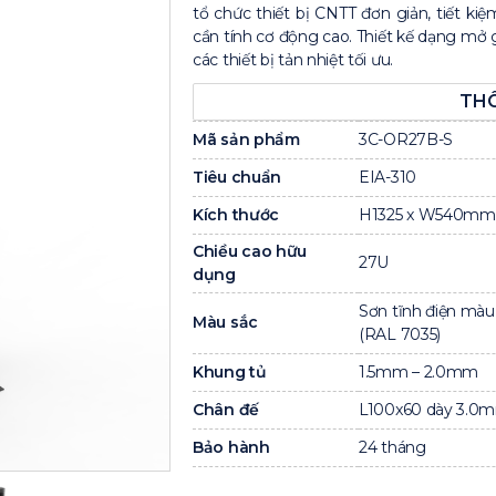
tổ chức thiết bị CNTT đơn giản, tiết k
cần tính cơ động cao. Thiết kế dạng mở 
các thiết bị tản nhiệt tối ưu.
THÔ
Mã sản phẩm
3C-OR27B-S
Tiêu chuẩn
EIA-310
Kích thước
H1325 x W540mm
Chiều cao hữu
27U
dụng
Sơn tĩnh điện màu
Màu sắc
(RAL 7035)
Khung tủ
1.5mm – 2.0mm
Chân đế
L100x60 dày 3.0
Bảo hành
24 tháng