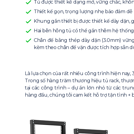
Tủ được thiết kế dạng mở, vững chắc, không
Thiết kế gọn, trọng lượng nhẹ bảo đảm dễ d
Khung gắn thiết bị được thiết kế dày dặn, 
Hai bên hông tủ có thể gắn thêm hệ thống 
Chân đế bằng thép dày dặn (3.0mm) vững ch
kèm theo chân đế vặn được tích hợp sẵn dù
Là lựa chọn của rất nhiều công trình hiện nay, 
Trong số hàng trăm thương hiệu tủ rack, thươn
tại các công trình – dự án lớn nhỏ từ các tr
hàng đầu, chúng tôi cam kết hỗ trợ tận tình + b