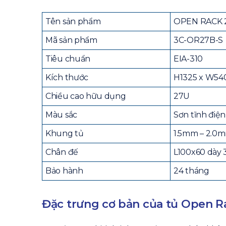
Tên sản phẩm
OPEN RACK 27
Mã sản phẩm
3C-OR27B-S
Tiêu chuẩn
EIA-310
Kích thước
H1325 x W5
Chiều cao hữu dụng
27U
Màu sắc
Sơn tĩnh điệ
Khung tủ
1.5mm – 2.0
Chân đế
L100x60 dày
Bảo hành
24 tháng
Đặc trưng cơ bản của tủ Open R