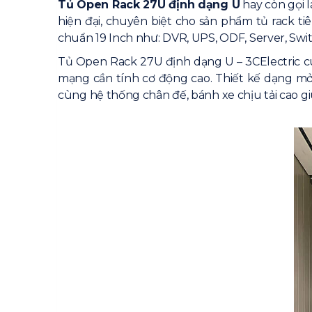
Tủ Open Rack 27U định dạng U
hay còn gọi 
hiện đại, chuyên biệt cho sản phẩm tủ rack t
chuẩn 19 Inch như: DVR, UPS, ODF, Server, Swi
Tủ Open Rack 27U định dạng U – 3CElectric cun
mạng cần tính cơ động cao. Thiết kế dạng mở 
cùng hệ thống chân đế, bánh xe chịu tải cao g