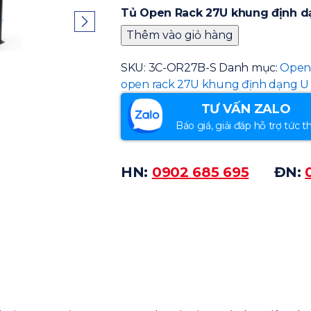
Tủ Open Rack 27U khung định d
Thêm vào giỏ hàng
SKU:
3C-OR27B-S
Danh mục:
Open
open rack 27U khung định dạng U
TƯ VẤN ZALO
Báo giá, giải đáp hỗ trợ tức th
HN:
0902 685 695
ĐN: