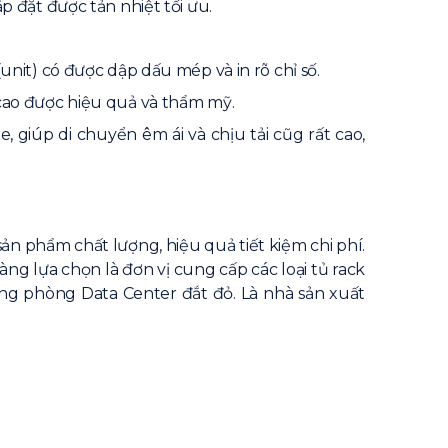
p đặt được tản nhiệt tối ưu.
nit) có được dập dấu mép và in rõ chỉ số.
 cao được hiệu quả và thẩm mỹ.
giúp di chuyển êm ái và chịu tải cũg rất cao,
phẩm chất lượng, hiệu quả tiết kiệm chi phí.
g lựa chọn là đơn vị cung cấp các loại tủ rack
ững phòng Data Center đắt đỏ. Là nhà sản xuất