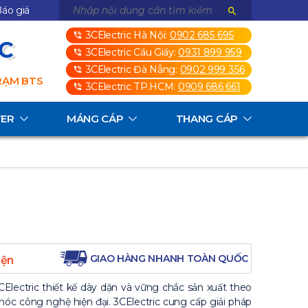
áo giá
3CElectric Hà Nội:
0902 685 695
3C
3CElectric Cầu Giấy:
0931 899 959
3CElectric Đà Nẵng:
0902 999 356
TRẠM BTS
3CElectric TP.HCM:
0909 686 661
TER
MÁNG CÁP
THANG CÁP
GIAO HÀNG NHANH TOÀN QUỐC
iện
lectric thiết kế dày dặn và vững chắc sản xuất theo
óc công nghệ hiện đại. 3CElectric cung cấp giải pháp