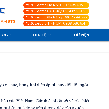
3CElectric Hà Nội:
0902 685 695
3C
3CElectric Cầu Giấy:
0931 899 959
3CElectric Đà Nẵng:
0902 999 356
TRẠM BTS
3CElectric TP.HCM:
0909 686 661
ALOG
LIÊN HỆ
THƯ VIỆN
y cơ cháy, hỏng khi điện áp bị thay đổi đột ngột.
ậu của Việt Nam. Các thiết bị cắt sét và các thiết
xung quá áp, quá dòng trên đường dây cấp nguồn.