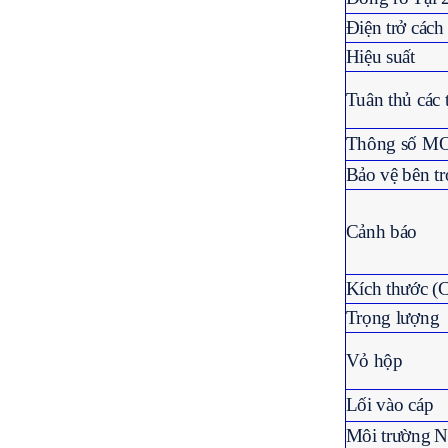
Điện trở các
Hiệu suất
Tuân thủ các 
Thông số M
Bảo vệ bên t
Cảnh báo
Kích thước (
Trọng lượng
Vỏ hộp
Lối vào cáp
Môi trường
N