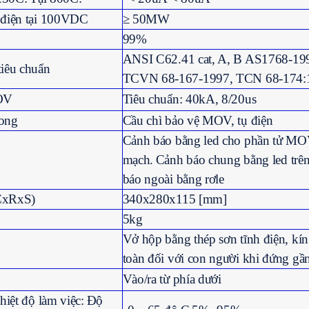
h điện tại 100VDC
≥ 50MW
99%
ANSI C62.41 cat, A, B
AS1768-199
tiêu chuẩn
TCVN 68-167-1997, TCN 68-174:
OV
Tiêu chuẩn: 40kA, 8/20us
rong
Cầu chì bảo vệ MOV, tụ điện
Cảnh báo bằng led cho phần tử MO
mạch.
Cảnh báo chung bằng led trên
báo ngoài bằng rơle
CxRxS)
340x280x115 [mm]
5kg
Vở hộp bằng thép sơn tĩnh điện, kí
toàn đối với con người khi đứng gần
Vào/ra từ phía dưới
hiệt độ làm việc:
Độ