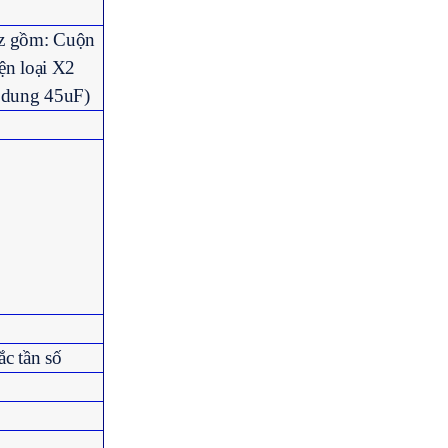
Hz gồm: Cuộn
ện loại X2
 dung 45uF)
ắc tần số