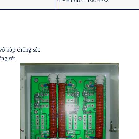
0 ~ 65 độ C
5%- 95%
 vỏ hộp chống sét.
ng sét.