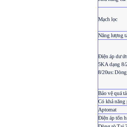
Mạch lọc
Năng lượng tản
Điện áp dư ứn
5KA dạng 8/
8/20us:
Dòng
Bảo vệ quá t
Có khả năng p
Aptomat
Điện áp tổn h
Dòng rò
Tại 