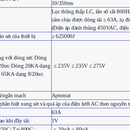
10/350ms
Lọc thông thấp LC, tần số cắt 800
cảm chịu được dòng tải ≥ 63A, tụ đi
(Điện áp đánh thủng 450VAC, điện
 sét của thiết bị
≥ 625000J
g với dòng sét:
Dòng
20us:
Dòng 20KA dạng
≤ 235V
≤ 235V
≤ 275V
 65KA dạng 8/20us:
ải/ngắn mạch
Aptomat
hân biệt xung sét và quá áp của điện lưới AC theo nguyên t
63A
ao khi đầy tải:
1V
250C:
Tại 800C:
< 20uA
< 80uA