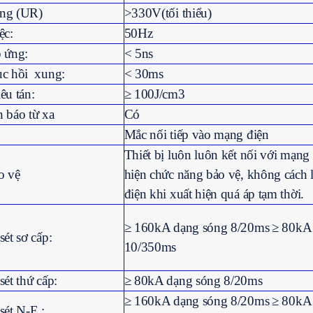
ỡng (UR)
>330V(tối thiểu)
ệc:
50Hz
p ứng:
< 5ns
ục hồi xung:
< 30ms
êu tán:
≥ 100J/cm3
 báo từ xa
Có
Mắc nối tiếp vào mạng điện
Thiết bị luôn luôn kết nối với mạng 
o vệ
hiện chức năng bảo vệ, không cách
điện khi xuất hiện quá áp tạm thời.
≥ 160kA dạng sóng 8/20ms
≥ 80kA
sét sơ cấp:
10/350ms
sét thứ cấp:
≥ 80kA dạng sóng 8/20ms
≥ 160kA dạng sóng 8/20ms
≥ 80kA
sét N-E :