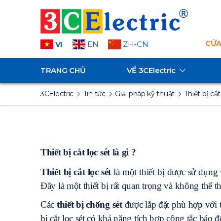
CỬA
VI
EN
ZH-CN
TRANG CHỦ
VỀ
3CElectric
3CElectric
Tin tức
Giải pháp kỹ thuật
Thiết bị cắ
Thiết bị cắt lọc sét là gì ?
Thiết bị cắt lọc sét
là một thiết bị được sử dụng 
Đây là một thiết bị rất quan trọng và không thể th
Các
thiết bị chống sét
được lắp đặt phù hợp với từ
bị cắt lọc sét có khả năng tích hợp công tắc báo 