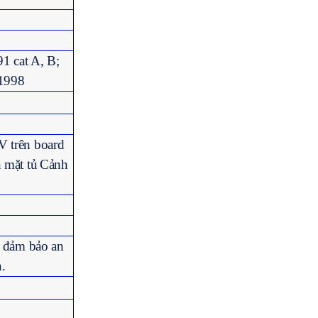
1 cat A, B;
1998
V trên board
 mặt tủ
Cảnh
n đảm bảo an
.