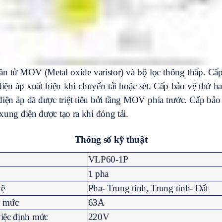
 phần tử MOV (Metal oxide varistor) và bộ lọc thông thấp.
 điện áp xuất hiện khi chuyển tải hoặc sét. Cấp bảo vệ thứ h
điện áp đã được triệt tiêu bởi tầng MOV phía trước. Cấp bả
xung điện được tạo ra khi đóng tải.
Thông số kỹ thuật
VLP60-1P
1 pha
vệ
Pha- Trung tính, Trung tính- Đất
h mức
63A
việc định mức
220V