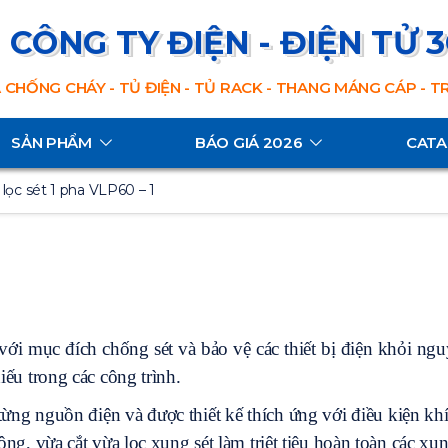
CÔNG TY ĐIỆN - ĐIỆN TỬ 
 CHỐNG CHÁY - TỦ ĐIỆN - TỦ RACK - THANG MÁNG CÁP - 
SẢN PHẨM
BÁO GIÁ 2026
CAT
t lọc sét 1 pha VLP60 – 1
với mục đích chống sét và bảo vệ các thiết bị điện khỏi ngu
iếu trong các công trình.
ng nguồn điện và được thiết kế thích ứng với điều kiện khí h
động, vừa cắt vừa lọc xung sét làm triệt tiêu hoàn toàn các 