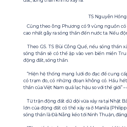
đất, sóng thần khi nó xảy ra.
TS Nguyễn Hồng P
Cũng theo ông Phương có 9 vùng nguồn có tiề
cao nhất gây ra sóng thần đến nước ta. Nếu độn
Theo GS. TS Bùi Công Quế, nếu sóng thần xảy 
sóng thần sẽ có thể ập vào ven biển miền Trun
động đất, sóng thần.
“Hiện hệ thống mạng lưới đo đạc để cung cấp
có trạm đo, có những đoạn không có. Hầu hết 
thần của Việt Nam quá lạc hậu so với thế giới” 
Từ trận động đất dữ dội vừa xảy ra tại Nhật Bả
lớn của động đất có thể xảy ra ở Manila (Philip
sóng thần là Đà Nẵng kéo tới Ninh Thuận, đá