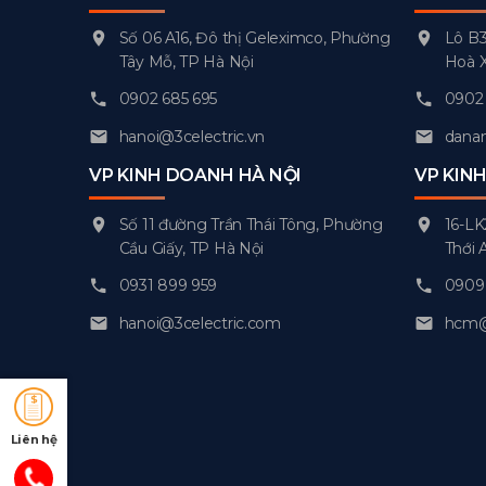
Số 06 A16, Đô thị Geleximco, Phường
Lô B3
Tây Mỗ, TP Hà Nội
Hoà 
0902 685 695
0902 
hanoi@3celectric.vn
danan
VP KINH DOANH HÀ NỘI
VP KIN
Số 11 đường Trần Thái Tông, Phường
16-LK
Cầu Giấy, TP Hà Nội
Thới 
0931 899 959
0909 
hanoi@3celectric.com
hcm@3
Liên hệ