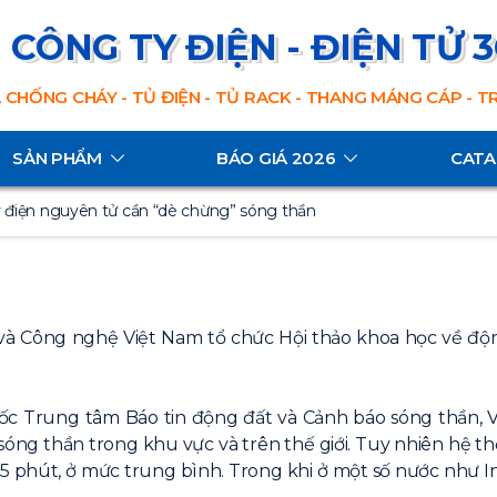
CÔNG TY ĐIỆN - ĐIỆN TỬ 
 CHỐNG CHÁY - TỦ ĐIỆN - TỦ RACK - THANG MÁNG CÁP - 
SẢN PHẨM
BÁO GIÁ 2026
CAT
 điện nguyên tử cần “dè chừng” sóng thần
và Công nghệ Việt Nam tổ chức Hội thảo khoa học về động
ung tâm Báo tin động đất và Cảnh báo sóng thần, Viện 
sóng thần trong khu vực và trên thế giới. Tuy nhiên hệ t
5 phút, ở mức trung bình. Trong khi ở một số nước như I