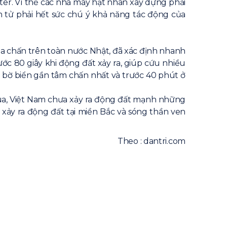
ter. Vì thế các nhà máy hạt nhân xây dựng phải
 tử phải hết sức chú ý khả năng tác động của
địa chấn trên toàn nước Nhật, đã xác định nhanh
ớc 80 giây khi động đất xảy ra, giúp cứu nhiều
 bờ biển gần tâm chấn nhất và trước 40 phút ở
ua, Việt Nam chưa xảy ra động đất mạnh những
xảy ra động đất tại miền Bắc và sóng thần ven
Theo : dantri.com