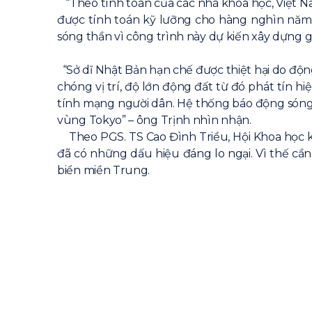
“Theo tính toán của các nhà khoa học, Việt Na
được tính toán kỹ lưỡng cho hàng nghìn năm.
sóng thần vì công trình này dự kiến xây dựng gầ
“Sở dĩ Nhật Bản hạn chế được thiệt hại do động
chóng vị trí, độ lớn động đất từ đó phát tín 
tính mạng người dân. Hệ thống báo động sóng 
vùng Tokyo” – ông Trịnh nhìn nhận.
Theo PGS. TS Cao Đình Triều, Hội Khoa học k
đã có những dấu hiệu đáng lo ngại. Vì thế cầ
biển miền Trung.