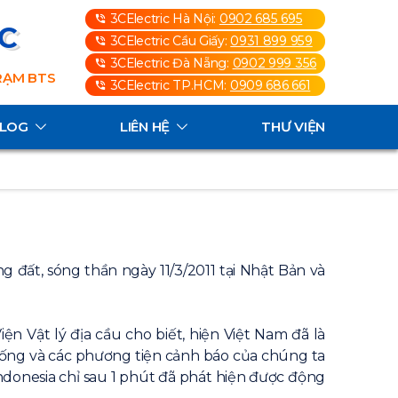
3CElectric Hà Nội:
0902 685 695
3C
3CElectric Cầu Giấy:
0931 899 959
3CElectric Đà Nẵng:
0902 999 356
TRẠM BTS
3CElectric TP.HCM:
0909 686 661
ALOG
LIÊN HỆ
THƯ VIỆN
 đất, sóng thần ngày 11/3/2011 tại Nhật Bản và
Vật lý địa cầu cho biết, hiện Việt Nam đã là
hống và các phương tiện cảnh báo của chúng ta
ndonesia chỉ sau 1 phút đã phát hiện được động