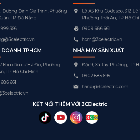
, Đường Đinh Gia Trinh, Phường
Lô A5 Khu Codesco, 312 Lê 
Xuân, TP Đà Nẵng
Phường Thới An, TP Hồ Chí
999 356
0909 686 661
g@3celectric.vn
hcm@3celectric.vn
H DOANH TPHCM
NHÀ MÁY SẢN XUẤT
2 khu dân cư Hà Đô, Phường
Đội 9, Xã Tây Phương, TP H
An, TP Hồ Chí Minh
0902 685 695
686 661
hanoi@3celectric.com
celectric.vn
KẾT NỐI THÊM VỚI 3CElectric