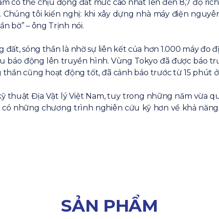
m có thể chịu động đất mức cao nhất lên đến 8,7 độ rich
 Chúng tôi kiến nghị: khi xây dựng nhà máy điện nguyên
n bờ” – ông Trịnh nói.
 đất, sóng thần là nhờ sự liên kết của hơn 1.000 máy đo 
hiệu báo động lên truyền hình. Vùng Tokyo đã được báo trư
thần cũng hoạt động tốt, đã cảnh báo trước từ 15 phút ở
ỹ thuật Địa Vật lý Việt Nam, tuy trong những năm vừa q
n có những chương trình nghiên cứu kỹ hơn về khả năng 
SẢN PHẨM