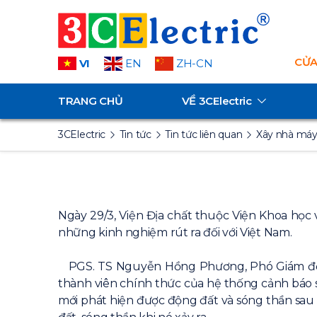
CỬA
VI
EN
ZH-CN
TRANG CHỦ
VỀ
3CElectric
3CElectric
Tin tức
Tin tức liên quan
Xây nhà máy
Ngày 29/3, Viện Địa chất thuộc Viện Khoa học 
những kinh nghiệm rút ra đối với Việt Nam.
PGS. TS Nguyễn Hồng Phương, Phó Giám đốc Tr
thành viên chính thức của hệ thống cảnh báo 
mới phát hiện được động đất và sóng thần sau 