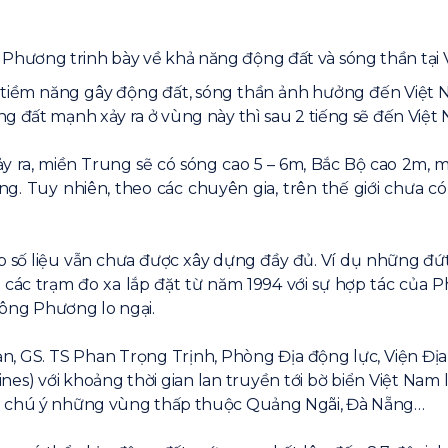
hương trinh bày về khả năng động đất và sóng thần tại V
m năng gây động đất, sóng thần ảnh hưởng đến Việt Na
g đất mạnh xảy ra ở vùng này thì sau 2 tiếng sẽ đến Việt
ra, miền Trung sẽ có sóng cao 5 – 6m, Bắc Bộ cao 2m, 
g. Tuy nhiên, theo các chuyên gia, trên thế giới chưa có
 số liệu vẫn chưa được xây dựng đầy đủ. Ví dụ những đứ
các trạm đo xa lắp đặt từ năm 1994 với sự hợp tác của Ph
– ông Phương lo ngại.
n, GS. TS Phan Trọng Trịnh, Phòng Địa động lực, Viện Địa 
pines) với khoảng thời gian lan truyền tới bờ biển Việt Na
ng chú ý những vùng thấp thuộc Quảng Ngãi, Đà Nẵng…