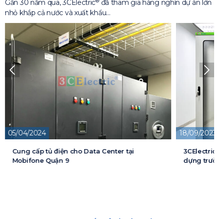
®
Gần 30 năm qua, 3CElectric
đã tham gia hàng nghìn dự án lớn
nhỏ khắp cả nước và xuất khẩu…
05/04/2024
18/09/2023
Cung cấp tủ điện cho Data Center tại
3CElectric
Mobifone Quận 9
dựng trườn