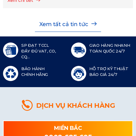
Xem chi tiết
Xem tất cả tin tức
SP ĐẠT TCCL
GIAO HÀNG NHANH
ĐẦY ĐỦ VAT, CO,
TOÀN QUỐC 24/7
CQ...
BẢO HÀNH
HỖ TRỢ KỸ THUẬT
CHÍNH HÃNG
BÁO GIÁ 24/7
DỊCH VỤ KHÁCH HÀNG
MIỀN BẮC