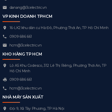
danang@3celectric.vn
VP KINH DOANH TPHCM
16-LK2 khu dân cư Hà Đô, Phường Thới An, TP Hồ Chí Minh
0909 686 661
hcm@3celectric.vn
KHO HÀNG TP HCM
Lô A5 Khu Codesco, 312 Lê Thị Riêng, Phường Thới An, TP
Hồ Chí Minh
0909 686 661
hcm@3celectric.vn
NHÀ MÁY SẢN XUẤT
Đội 9, Xã Tây Phương, TP Hà Nội