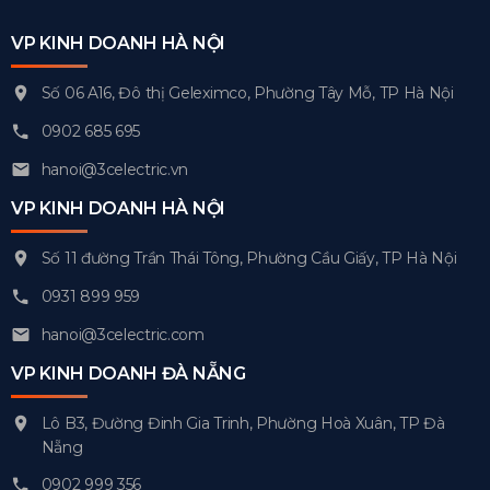
VP KINH DOANH HÀ NỘI
Số 06 A16, Đô thị Geleximco, Phường Tây Mỗ, TP Hà Nội
0902 685 695
hanoi@3celectric.vn
VP KINH DOANH HÀ NỘI
Số 11 đường Trần Thái Tông, Phường Cầu Giấy, TP Hà Nội
0931 899 959
hanoi@3celectric.com
VP KINH DOANH ĐÀ NẴNG
Lô B3, Đường Đinh Gia Trinh, Phường Hoà Xuân, TP Đà
Nẵng
0902 999 356