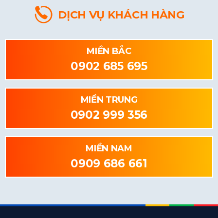
DỊCH VỤ KHÁCH HÀNG
MIỀN BẮC
0902 685 695
MIỀN TRUNG
0902 999 356
MIỀN NAM
0909 686 661