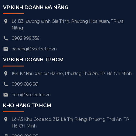
VP KINH DOANH ĐÀ NẴNG
Lô B3, Đường Đinh Gia Trinh, Phường Hoà Xuân, TP Đà
Nẵng
0902 999 356
danang@3celectric.vn
VP KINH DOANH TPHCM
16-LK2 khu dân cư Hà Đô, Phường Thới An, TP Hồ Chí Minh
0909 686 661
hcm@3celectric.vn
KHO HÀNG TP.HCM
Lô A5 Khu Codesco, 312 Lê Thị Riêng, Phường Thới An, TP
Hồ Chí Minh