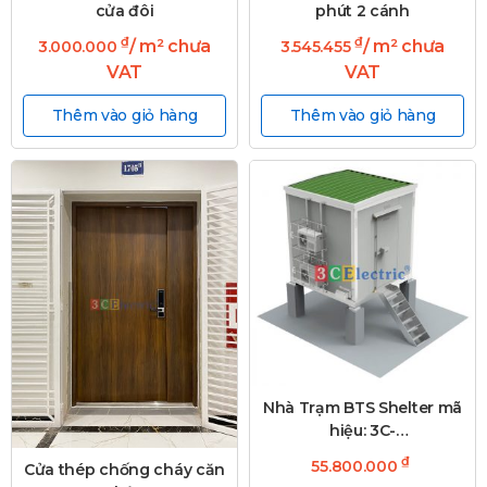
cửa đôi
phút 2 cánh
₫
₫
/ m² chưa
/ m² chưa
3.000.000
3.545.455
VAT
VAT
Thêm vào giỏ hàng
Thêm vào giỏ hàng
Nhà Trạm BTS Shelter mã
hiệu: 3C-
SH2700WD2500T60
₫
55.800.000
Cửa thép chống cháy căn