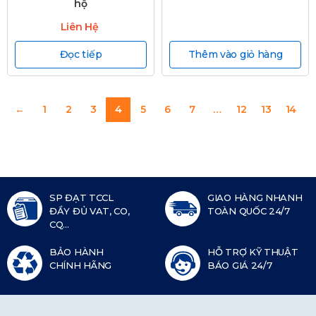
hộ
Liên Hệ
Đọc tiếp
Thêm vào giỏ hàng
←
1
2
3
4
5
6
7
…
12
13
14
SP ĐẠT TCCL
GIAO HÀNG NHANH
ĐẦY ĐỦ VAT, CO,
TOÀN QUỐC 24/7
CQ...
BẢO HÀNH
HỖ TRỢ KỸ THUẬT
CHÍNH HÃNG
BÁO GIÁ 24/7