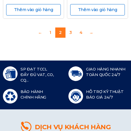
Thêm vào giỏ hàng
Thêm vào giỏ hàng
←
1
2
3
4
→
SP ĐẠT TCCL
GIAO HÀNG NHANH
ĐẦY ĐỦ VAT, CO,
TOÀN QUỐC 24/7
CQ...
BẢO HÀNH
HỖ TRỢ KỸ THUẬT
CHÍNH HÃNG
BÁO GIÁ 24/7
DỊCH VỤ KHÁCH HÀNG