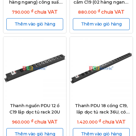
hàng ngang) công suất
cắm C19 (02 hàng ngang)
Max 20A, cáp nguồn 03m
có MCB 32A
₫
₫
chưa VAT
chưa VAT
790.000
880.000
Thêm vào giỏ hàng
Thêm vào giỏ hàng
Thanh nguồn PDU 12 ổ
Thanh PDU 18 cổng C19,
C19 lắp dọc tủ rack 20U
lắp dọc tủ rack 36U, có
MCB 2P 50A
₫
₫
chưa VAT
chưa VAT
960.000
1.420.000
Thêm vào giỏ hàng
Thêm vào giỏ hàng