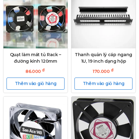
Quạt làm mát tủ Rack –
Thanh quản lý cáp ngang
đường kính 120mm
1U, 19 inch dạng hộp
₫
₫
86.000
170.000
Thêm vào giỏ hàng
Thêm vào giỏ hàng