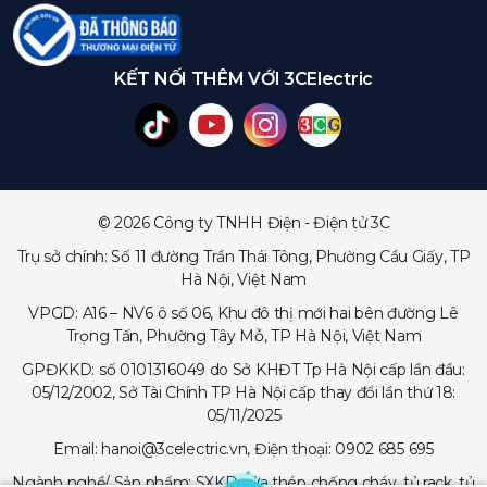
KẾT NỐI THÊM VỚI 3CElectric
© 2026 Công ty TNHH Điện - Điện tử 3C
Trụ sở chính: Số 11 đường Trần Thái Tông, Phường Cầu Giấy, TP
Hà Nội, Việt Nam
VPGD: A16 – NV6 ô số 06, Khu đô thị mới hai bên đường Lê
Trọng Tấn, Phường Tây Mỗ, TP Hà Nội, Việt Nam
GPĐKKD: số 0101316049 do Sở KHĐT Tp Hà Nội cấp lần đầu:
05/12/2002, Sở Tài Chính TP Hà Nội cấp thay đổi lần thứ 18:
05/11/2025
Email: hanoi@3celectric.vn, Điện thoại: 0902 685 695
Ngành nghề/ Sản phẩm: SXKD cửa thép chống cháy, tủ rack, tủ