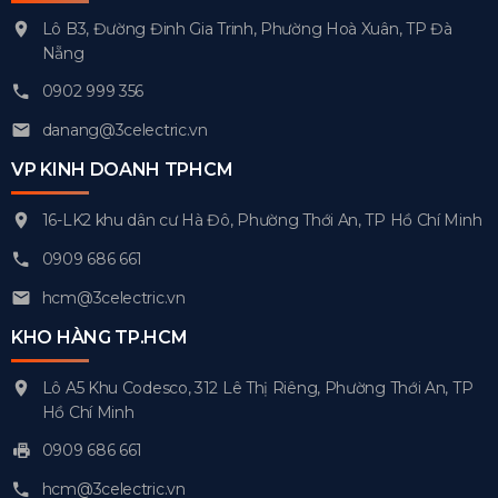
Lô B3, Đường Đinh Gia Trinh, Phường Hoà Xuân, TP Đà
Nẵng
0902 999 356
danang@3celectric.vn
VP KINH DOANH TPHCM
16-LK2 khu dân cư Hà Đô, Phường Thới An, TP Hồ Chí Minh
0909 686 661
hcm@3celectric.vn
KHO HÀNG TP.HCM
Lô A5 Khu Codesco, 312 Lê Thị Riêng, Phường Thới An, TP
Hồ Chí Minh
0909 686 661
hcm@3celectric.vn