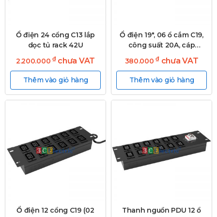
Ổ điện 24 cổng C13 lắp
Ổ điện 19″, 06 ổ cắm C19,
dọc tủ rack 42U
công suất 20A, cáp
nguồn 03m
₫
₫
chưa VAT
chưa VAT
2.200.000
380.000
Thêm vào giỏ hàng
Thêm vào giỏ hàng
Ổ điện 12 cổng C19 (02
Thanh nguồn PDU 12 ổ