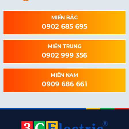
MIỀN BẮC
0902 685 695
MIỀN TRUNG
0902 999 356
MIỀN NAM
0909 686 661