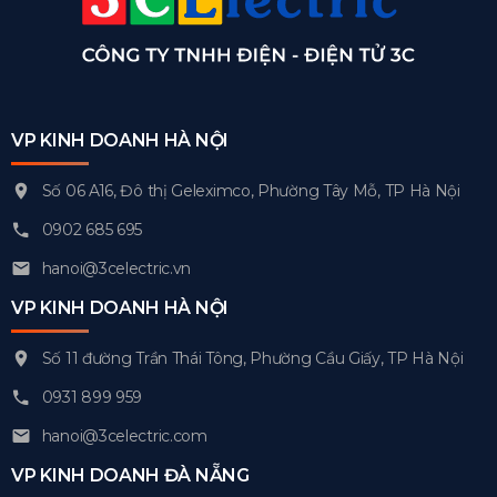
VP KINH DOANH HÀ NỘI
Số 06 A16, Đô thị Geleximco, Phường Tây Mỗ, TP Hà Nội
0902 685 695
hanoi@3celectric.vn
VP KINH DOANH HÀ NỘI
Số 11 đường Trần Thái Tông, Phường Cầu Giấy, TP Hà Nội
0931 899 959
hanoi@3celectric.com
VP KINH DOANH ĐÀ NẴNG