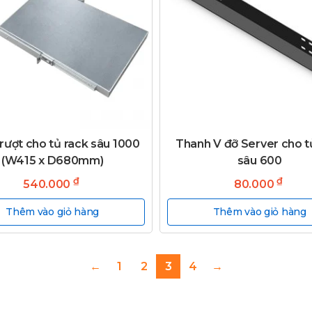
rượt cho tủ rack sâu 1000
Thanh V đỡ Server cho t
(W415 x D680mm)
sâu 600
₫
₫
540.000
80.000
Thêm vào giỏ hàng
Thêm vào giỏ hàng
←
1
2
3
4
→