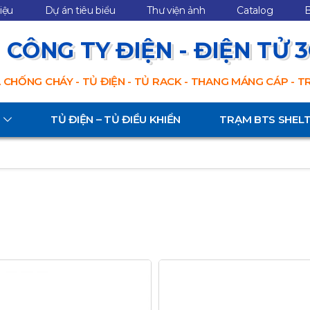
hiệu
Dự án tiêu biểu
Thư viện ảnh
Catalog
B
CÔNG TY ĐIỆN - ĐIỆN TỬ 
 CHỐNG CHÁY - TỦ ĐIỆN - TỦ RACK - THANG MÁNG CÁP - 
TỦ ĐIỆN – TỦ ĐIỀU KHIỂN
TRẠM BTS SHEL