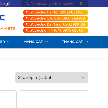
áo giá
3CElectric Hà Nội:
0902 685 695
3C
3CElectric Cầu Giấy:
0931 899 959
3CElectric Đà Nẵng:
0902 999 356
TRẠM BTS
3CElectric TP.HCM:
0909 686 661
TER
MÁNG CÁP
THANG CÁP