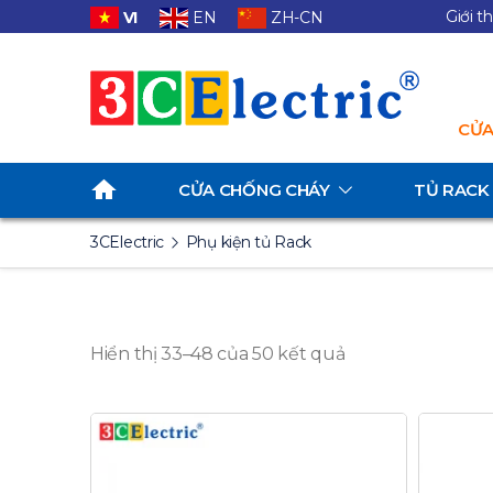
Giới t
VI
EN
ZH-CN
CỬA
CỬA CHỐNG CHÁY
TỦ RACK
3CElectric
Phụ kiện tủ Rack
Hiển thị 33–48 của 50 kết quả