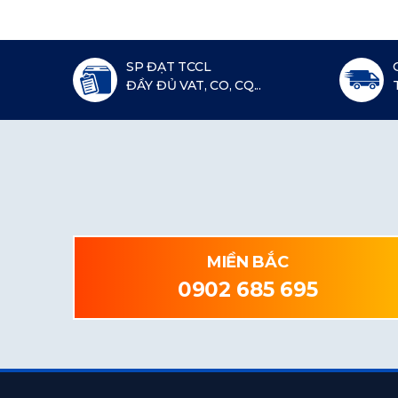
SP ĐẠT TCCL
ĐẦY ĐỦ VAT, CO, CQ...
MIỀN BẮC
0902 685 695