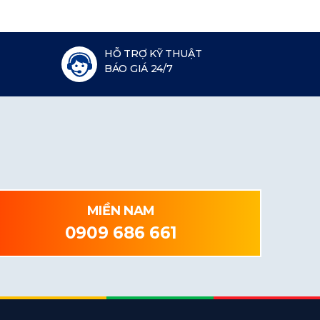
HỖ TRỢ KỸ THUẬT
BÁO GIÁ 24/7
MIỀN NAM
0909 686 661