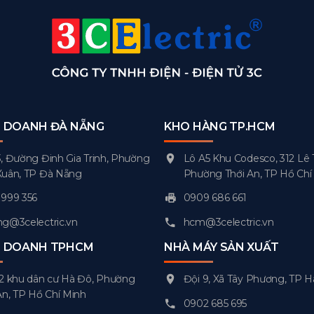
H DOANH ĐÀ NẴNG
KHO HÀNG TP.HCM
, Đường Đinh Gia Trinh, Phường
Lô A5 Khu Codesco, 312 Lê 
Xuân, TP Đà Nẵng
Phường Thới An, TP Hồ Chí
999 356
0909 686 661
g@3celectric.vn
hcm@3celectric.vn
H DOANH TPHCM
NHÀ MÁY SẢN XUẤT
2 khu dân cư Hà Đô, Phường
Đội 9, Xã Tây Phương, TP H
An, TP Hồ Chí Minh
0902 685 695