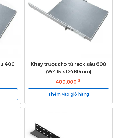
âu 400
Khay trượt cho tủ rack sâu 600
(W415 x D480mm)
₫
400.000
Thêm vào giỏ hàng