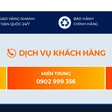
GIAO HÀNG NHANH
BẢO HÀNH
TOÀN QUỐC 24/7
CHÍNH HÃNG
DỊCH VỤ KHÁCH HÀNG
MIỀN TRUNG
0902 999 356