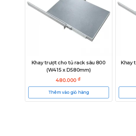
Khay trượt cho tủ rack sâu 800
Khay t
(W415 x D580mm)
₫
480.000
Thêm vào giỏ hàng