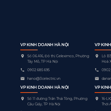
VP KINH DOANH HÀ NỘI
VP KIN
Số 06 A16, Đô thị Geleximco, Phường
Lô B3
Tây Mỗ, TP Hà Nội
Hoà 
0902 685 695
0902 
hanoi@3celectric.vn
danan
VP KINH DOANH HÀ NỘI
VP KIN
Số 11 đường Trần Thái Tông, Phường
16-LK
Cầu Giấy, TP Hà Nội
Thới 