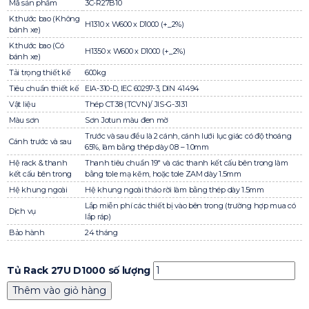
Mã sản phẩm
3C-R27B10
K.thước bao (Không
H1310 x W600 x D1000 (+_2%)
bánh xe)
K.thước bao (Có
H1350 x W600 x D1000 (+_2%)
bánh xe)
Tải trọng thiết kế
600kg
Tiêu chuẩn thiết kế
EIA-310-D, IEC 60297-3, DIN 41494
Vật liệu
Thép CT38 (TCVN)/ JIS-G-3131
Màu sơn
Sơn Jotun màu đen mờ
Trước và sau đều là 2 cánh, cánh lưới lục giác có độ thoáng
Cánh trước và sau
65%, làm bằng thép dày 0.8 – 1.0mm
Hệ rack & thanh
Thanh tiêu chuẩn 19″ và các thanh kết cấu bên trong làm
kết cấu bên trong
bằng tole mạ kẽm, hoặc tole ZAM dày 1.5mm
Hệ khung ngoài
Hệ khung ngoài tháo rời làm bằng thép dày 1.5mm
Lắp miễn phí các thiết bị vào bên trong (trường hợp mua có
Dịch vụ
lắp ráp)
Bảo hành
24 tháng
Tủ Rack 27U D1000 số lượng
Thêm vào giỏ hàng