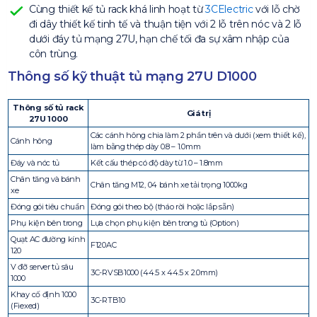
Cùng thiết kế tủ rack khá linh hoạt từ
3CElectric
với lỗ chờ
đi dây thiết kế tinh tế và thuận tiện với 2 lỗ trên nóc và 2 lỗ
dưới đáy tủ mạng 27U, hạn chế tối đa sự xâm nhập của
côn trùng.
Thông số kỹ thuật tủ mạng 27U D1000
Thông số tủ rack
Giá trị
27U 1000
Các cánh hông chia làm 2 phần trên và dưới (xem thiết kế),
Cánh hông
làm bằng thép dày 0.8 – 1.0mm
Đáy và nóc tủ
Kết cấu thép có độ dày từ 1.0 – 1.8mm
Chân tăng và bánh
Chân tăng M12, 04 bánh xe tải trọng 1000kg
xe
Đóng gói tiêu chuẩn
Đóng gói theo bộ (tháo rời hoặc lắp sẵn)
Phụ kiện bên trong
Lựa chọn phụ kiện bên trong tủ (Option)
Quạt AC đường kính
F120AC
120
V đỡ server tủ sâu
3C-RVSB1000 (44.5 x 44.5 x 2.0mm)
1000
Khay cố định 1000
3C-RTB10
(Fiexed)