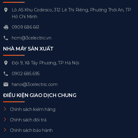
Lô A5 Khu Codesco, 312 Lê Thị Riêng, Phường Thới An, TP
Hồ Chí Minh
0909 686 661
hcm@3celectric.vn
NHÀ MÁY SẢN XUẤT
Đội 9, Xã Tây Phương, TP Hà Nội
0902 685 695
hanoi@3celectric.com
ĐIỀU KIỆN GIAO DỊCH CHUNG
Chính sách kiểm hàng
Chính sách đổi trả
Chính sách bảo hành