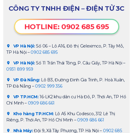
CÔNG TY TNHH ĐIỆN – ĐIỆN TỬ 3C
HOTLINE: 0902 685 695
VP Hà Nội:
Số 06 – Lô A16, Đô thị Geleximco, P. Tây Mỗ,
TP Hà Nội –
0902 685 695
VP Hà Nội:
Số 11 Trần Thái Tông, P. Cầu Giấy, TP Hà Nội –
0931 899 959
VP Đà Nẵng:
Lô B3, Đường Đinh Gia Trinh, P. Hoà Xuân,
TP Đà Nẵng –
0902 999 356
VP TP.HCM:
16-LK2 khu dân cư Hà Đô, P. Thới An, TP Hồ
Chí Minh –
0909 686 661
Kho hàng TP.HCM:
Lô A5 Khu Codesco, 312 Lê Thị
Riêng, P. Thới An, TP Hồ Chí Minh –
0909 686 661
Nhà Máy:
Đội 9, Xã Tây Phương, TP Hà Nội –
0902 685