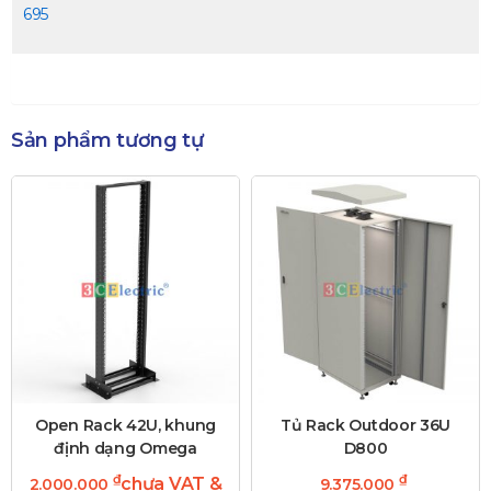
695
Sản phẩm tương tự
Open Rack 42U, khung
Tủ Rack Outdoor 36U
định dạng Omega
D800
₫
₫
chưa VAT &
2.000.000
9.375.000