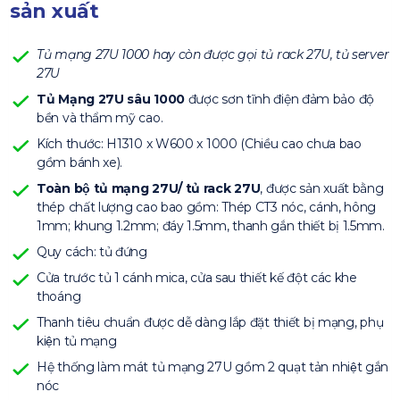
sản xuất
Tủ mạng 27U 1000 hay còn được gọi tủ rack 27U, tủ server
27U
Tủ Mạng 27U sâu 1000
được sơn tĩnh điện đảm bảo độ
bền và thẩm mỹ cao.
Kích thước: H1310 x W600 x 1000 (Chiều cao chưa bao
gồm bánh xe).
Toàn bộ tủ mạng 27U/ tủ rack 27U
, được sản xuất bằng
thép chất lượng cao bao gồm: Thép CT3 nóc, cánh, hông
1mm; khung 1.2mm; đáy 1.5mm, thanh gắn thiết bị 1.5mm.
Quy cách: tủ đứng
Cửa trước tủ 1 cánh mica, cửa sau thiết kế đột các khe
thoáng
Thanh tiêu chuẩn được dễ dàng lắp đặt thiết bị mạng, phụ
kiện tủ mạng
Hệ thống làm mát tủ mạng 27U gồm 2 quạt tản nhiệt gắn
nóc