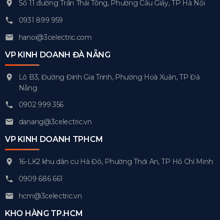
Số 11 đường Trần Thái Tông, Phường Cầu Giấy, TP Hà Nội
0931 899 959
hanoi@3celectric.com
VP KINH DOANH ĐÀ NẴNG
Lô B3, Đường Đinh Gia Trinh, Phường Hoà Xuân, TP Đà
Nẵng
0902 999 356
danang@3celectric.vn
VP KINH DOANH TPHCM
16-LK2 khu dân cư Hà Đô, Phường Thới An, TP Hồ Chí Minh
0909 686 661
hcm@3celectric.vn
KHO HÀNG TP.HCM