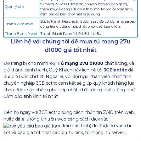
tủ mạng 27u d1000 tốt hơn, chuyên nghiệp, gọn gàng,
Quản lý cáp
thẩm mỹ, dễ dàng sửa chữa thay mới khi có lỗi phát sinh,
đảm bảo độ bền cho thiết bị sử dụng.
Bắt từ thanh tiêu chuẩn trước ra sau để trợ lực nâng server,
Thanh V đỡ sever
dùng trong trường hợp thiết bị có khối lượng lớn.
Thanh Blank Panel
Thanh Blank Panel 1U, 2U, 3U, 4U, 5U.
Liên hệ với chúng tôi để mua tủ mạng 27u
d1000 giá tốt nhất
Để trang bị cho mình loại
Tủ mạng 27u d1000
chất lượng, và
giá thành cạnh tranh, Quý Khách hãy liên hệ tới
3CElectric
để
được tư vấn chi tiết. Ngoài ra, với đội ngũ nhân viên nhiệt tình
chuyên nghiệp 3CElectric cam kết sẽ giúp quý khách hàng lựa
chọn được sản phẩm phù hợp nhất, chất lượng nhất cũng như
đảm bảo tính kinh tế nhất.
Liên hệ ngay với 3CElectric bằng cách nhắn tin ZAlO trên web,
hoặc để lại thông tin trên web bằng cách click vào:
(góc trái màn hình) để được tư vấn chi
tiết và báo giá tốt nhất các loại tủ rack, tủ mạng, tủ server…