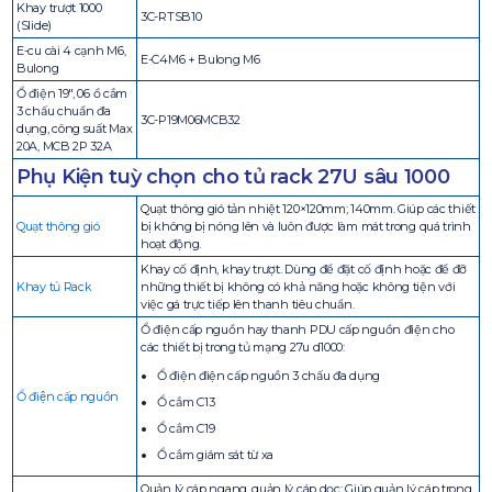
Khay trượt 1000
3C-RTSB10
(Slide)
E-cu cài 4 cạnh M6,
E-C4M6 + Bulong M6
Bulong
Ổ điện 19″, 06 ổ cắm
3 chấu chuẩn đa
3C-P19M06MCB32
dụng, công suất Max
20A, MCB 2P 32A
Phụ Kiện tuỳ chọn cho tủ rack 27U sâu 1000
Quạt thông gió tản nhiệt 120×120mm; 140mm. Giúp các thiết
Quạt thông gió
bị không bị nóng lên và luôn được làm mát trong quá trình
hoạt động.
Khay cố định, khay trượt. Dùng để đặt cố định hoặc để đỡ
Khay tủ Rack
những thiết bị không có khả năng hoặc không tiện với
việc gá trực tiếp lên thanh tiêu chuẩn.
Ổ điện cấp nguồn hay thanh PDU cấp nguồn điện cho
các thiết bị trong tủ mạng 27u d1000:
Ổ điện điện cấp nguồn 3 chấu đa dụng
Ổ điện cấp nguồn
Ổ cắm C13
Ổ cắm C19
Ổ cắm giám sát từ xa
Quản lý cáp ngang, quản lý cáp dọc; Giúp quản lý cáp trong