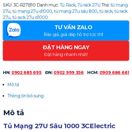
SKU:
3C-R27B10
Danh mục:
Tủ Rack
,
Tủ rack 27U
Thẻ:
tủ mạng
27u
,
tủ mạng 27u d1000
,
tủ mạng 27u sâu 800
,
tủ rack
,
tủ rack
27u
,
tủ rack 27u d1000
TƯ VẤN ZALO
Báo giá, giải đáp hỗ trợ tức thì!
ĐẶT HÀNG NGAY
Đặt hàng nhanh nhất!
HN:
0902 685 695
ĐN:
0902 999 356
HCM:
0909 686 661
Mô tả
Thông tin bổ sung
Mô tả
Tủ Mạng 27U Sâu 1000
3CElectric