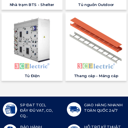
Nhà trạm BTS - Shelter
Tủ nguồn Outdoor
Tủ Điện
Thang cáp - Máng cáp
SP ĐẠT TCCL
GIAO HÀNG NHANH
ĐẦY ĐỦ VAT, CO,
TOÀN QUỐC 24/7
CQ...
BẢO HÀNH
HỖ TRỢ KỸ THUẬT