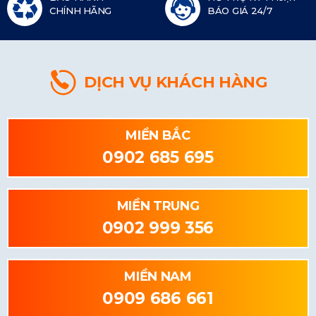
CHÍNH HÃNG
BÁO GIÁ 24/7
DỊCH VỤ KHÁCH HÀNG
MIỀN BẮC
0902 685 695
MIỀN TRUNG
0902 999 356
MIỀN NAM
0909 686 661