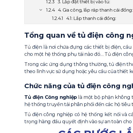
3. Lắp đặt thiết bị vào tủ:
4. Gia công, lắp ráp thanh cái đồng:
4.1: Lắp thanh cái đồng:
5. Đấu nối tủ điện công nghiệp:
Tổng quan về tủ điện công n
Bảng chọn tiết điện dây dẫn t
dây đồng mềm Cu/PVC)
Tủ điện là nơi chứa đựng các thiết bị điện, cầ
Bước 6. Kiểm tra xuất xưởng – kiểm 
đấu nối:
cho một hệ thống phụ tải nào đó… Tủ điện công 
6.1 kiểm tra các hạng mục sau:
Trong các ứng dụng thông thường, tủ điện thư
6.2 Kiểm tra đấu nối phần điều 
theo lĩnh vực sử dụng hoặc yêu cầu của thiết k
Bước 7: Vệ sinh tủ điện:
Chức năng của tủ điện công ng
Bước 9: Đóng gói tủ điện:
3CElectric một trong những đơn
Tủ điện Công nghiệp
là một bộ phận không t
Việt Nam:
hệ thống truyền tải phân phối đến các hộ tiêu 
Công Ty TNHH điện – điện tử 3
Tủ điện công nghiệp có hệ thống kết nối và cá
cung cấp các sản phẩm phục 
trọng hàng đầu quyết định vào sự an toàn cho
Thế mạnh của 3CElectric:
MỤC TIÊU: