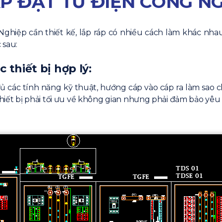
P ĐẶT TỦ ĐIỆN CÔNG NGH
hiệp cần thiết kế, lắp ráp có nhiều cách làm khác nha
 sau:
c thiết bị hợp lý:
 đủ các tính năng kỹ thuật, hướng cáp vào cáp ra làm sao 
í thiết bị phải tối ưu về không gian nhưng phải đảm bảo yê