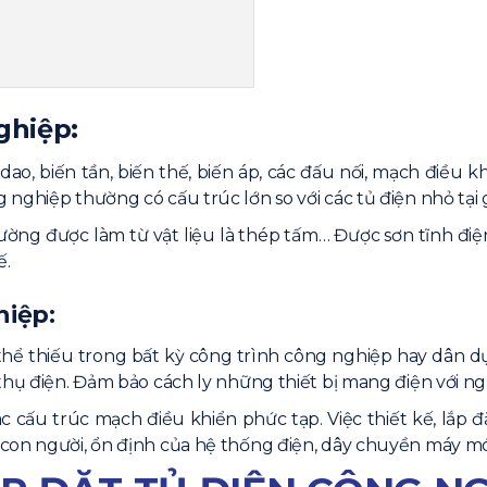
ghiệp:
heo dòng điện (áp dụng cho
u dao, biến tần, biến thế, biến áp, các đấu nối, mạch điều
tra nguội tủ điện đã lắp ráp,
nghiệp thường có cấu trúc lớn so với các tủ điện nhỏ tại 
ờng được làm từ vật liệu là thép tấm… Được sơn tĩnh điệ
khiển:
ế.
hiệp:
 vị sản xuất tủ điện hàng đầu
hể thiếu trong bất kỳ công trình công nghiệp hay dân dụ
thụ điện. Đảm bảo cách ly những thiết bị mang điện với n
C là công ty chuyên sản xuất
c cấu trúc mạch điều khiển phức tạp. Việc thiết kế, lắp đ
vụ ngành điện:
 con người, ổn định của hệ thống điện, dây chuyền máy m