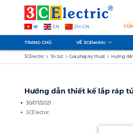
CỬA
VI
EN
ZH-CN
TRANG CHỦ
VỀ
3CElectric
3CElectric
Tin tức
Giải pháp kỹ thuật
Hướng dẫn 
Hướng dẫn thiết kế lắp ráp tủ
30/07/2021
3CElectric