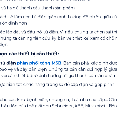
ư và hạ giá thành cấu thành sản phẩm.
g cách sẽ làm cho tủ điện giảm ảnh hưởng độ nhiễu giữa cá
nh ổn định hơn.
iệc lắp đặt và đấu nối tủ điện. Vì nếu chúng ta chọn sai 
chúng ta cần nghiên cứu kỹ bản vẽ thiết kế, xem có chỗ n
điện.
ọn các thiết bị cần thiết:
 tủ điện
phân phối tổng MSB
. Bạn cần phải xác định đư
 bị bảo vệ và dây dẫn điện. Chúng ta cần cân đối hợp lý gi
o với cần thiết bởi sẽ ảnh hưởng tới giá thành của sản phẩm
thực hiện tốt chức năng trong sơ đồ cấp điện và góp phầ
p cho các khu bệnh viện, chung cư, Toà nhà cao cấp… Cần
 hiệu lớn của thế giới như Schneider, ABB, Mitsubishi… B