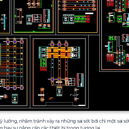
lưỡng, nhằm tránh xảy ra những sai sót bởi chỉ một sai sót
 hay sự nâng cấp các thiết bị trong tương lai.