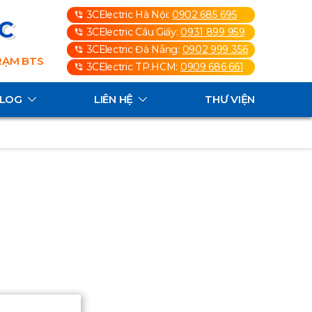
3CElectric Hà Nội:
0902 685 695
3C
3CElectric Cầu Giấy:
0931 899 959
3CElectric Đà Nẵng:
0902 999 356
TRẠM BTS
3CElectric TP.HCM:
0909 686 661
ALOG
LIÊN HỆ
THƯ VIỆN