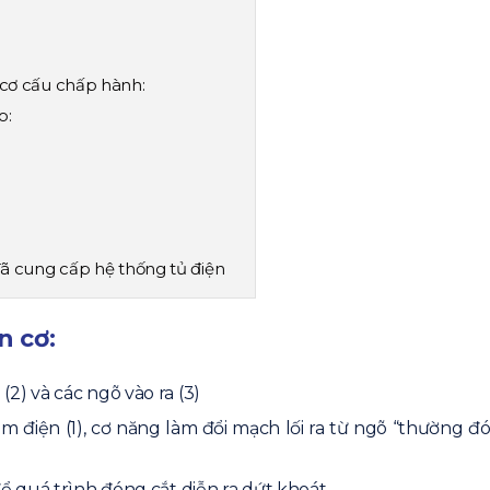
 cơ cấu chấp hành:
o:
đã cung cấp hệ thống tủ điện
n cơ:
2) và các ngõ vào ra (3)
 điện (1), cơ năng làm đổi mạch lối ra từ ngõ “thường đó
để quá trình đóng cắt diễn ra dứt khoát.