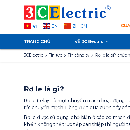
CỬA
VI
EN
ZH-CN
TRANG CHỦ
VỀ
3CElectric
3CElectric
Tin tức
Tin công ty
Rơ le là gì? chức
Rơ le là gì?
Rơ le (relay) là một chuyển mạch hoạt động bằ
tắc chuyển mạch. Dòng điện qua cuộn dây có thể 
Rơ le được sử dụng phổ biến ở các bo mạch 
khiển không thể trực tiếp can thiệp thì người t