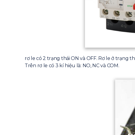
rơ le có 2 trạng thái ON và OFF. Rơ le ở trạng
Trên rơ le có 3 kí hiệu là: NO, NC và COM.