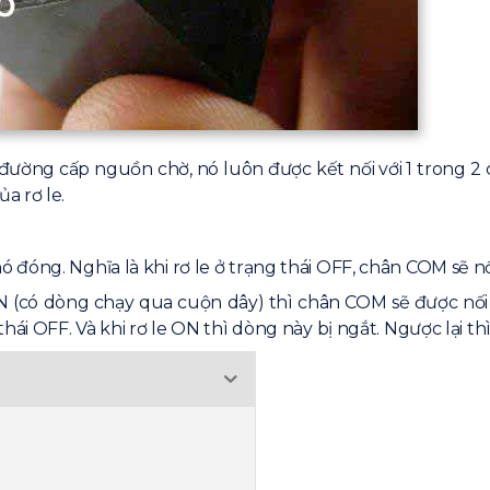
ường cấp nguồn chờ, nó luôn được kết nối với 1 trong 2 c
a rơ le.
 đóng. Nghĩa là khi rơ le ở trạng thái OFF, chân COM sẽ nố
ON (có dòng chạy qua cuộn dây) thì chân COM sẽ được nối
thái OFF. Và khi rơ le ON thì dòng này bị ngắt. Ngược lại t