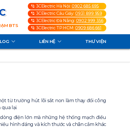
3CElectric Hà Nội:
0902 685 695
3C
3CElectric Cầu Giấy:
0931 899 959
3CElectric Đà Nẵng:
0902 999 356
TRẠM BTS
3CElectric TP.HCM:
0909 686 661
ALOG
LIÊN HỆ
THƯ VIỆN
ột từ trường hút lõi sắt non làm thay đổi công
qua lại.
i dòng điện lớn mà những hệ thống mạch điều
t nhiều hình dáng và kích thước và chân cắm khác