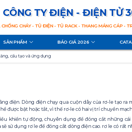
CÔNG TY ĐIỆN - ĐIỆN TỬ 
 CHỐNG CHÁY - TỦ ĐIỆN - TỦ RACK - THANG MÁNG CÁP - 
SẢN PHẨM
BÁO GIÁ 2026
CAT
 năng, cấu tạo và ứng dụng
ng điện. Dòng điện chạy qua cuộn dây của rơ-le tạo ra m
được bật hoặc tắt, vì thế rơ-le có hai vị trí chuyển mạch 
điều khiển tự động, chuyên dụng để đóng cắt những cá
a sẽ sử dụng rơ le để đóng cắt dòng điện cao. rơ le có rấ