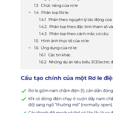
Chức năng của rơ le
Phân loại Rơ le:
Phân theo nguyên lý tác động của
Phân loại theo đặc tính tham số và
Phân loại theo cách mắc cơ cấu:
Hình ảnh thực tế của rơ le:
Ứng dụng của rơ-le:
Các tin khác
Những dự án tiêu biểu 3CElectric 
Cấu tạo chính của một Rơ le điệ
Rơ le gồm nam châm điện (1), cần dẫn động (
Khi có dòng điện chạy ở cuộn dây nam châm
đồ) sang ngõ “thường mở” (normally open).
Các thanh đổi mạch có thể có lắp lẫy lò xo 