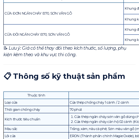
Khung 
CỬA ĐƠN NGĂN CHÁY EI70, SƠN VÂN GỖ
Khung k
Khung 
CỬA ĐÔI NGĂN CHÁY EI70, SƠN VÂN GỖ
Khung 
📝
Lưu ý: Giá có thể thay đổi theo kích thước, số lượng, phụ
kiện kèm theo và khu vực thi công.
📋
Thông số kỹ thuật sản phẩm
Thuộc tính
Loại cửa
Cửa thép chống cháy 1 cánh / 2 cánh
Thời gian chống cháy
70 phút
Cửa thép ngăn cháy sơn vân gỗ dùng ch
Kích thước tiêu chuẩn
Cửa thép ngăn cháy căn hộ 02 cánh (Kíc
Màu sắc
Trắng, xám, nâu cà phê, Sơn màu vân gỗ (mà
Lõi cửa
ERON (Thành phần chính Magie Oxide), bôn