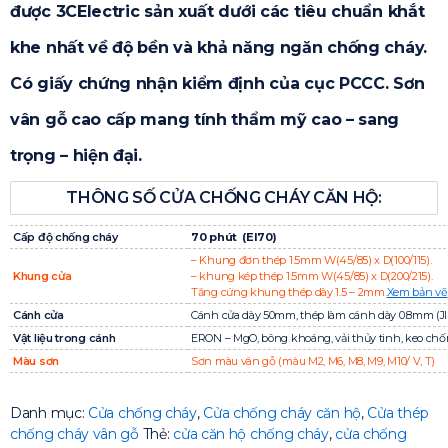
được 3CElectric sản xuất dưới các tiêu chuẩn khắt
khe nhất về độ bền và khả năng ngăn chống cháy.
Có giấy chứng nhận kiểm định của cục PCCC. Sơn
vân gỗ cao cấp mang tính thẩm mỹ cao – sang
trọng – hiện đại.
THÔNG SỐ CỬA CHỐNG CHÁY CĂN HỘ:
Cấp độ chống cháy
70 phút (EI70)
– Khung đơn thép 1.5mm W(45/85) x D(100/115).
Khung cửa
– khung kép thép 1.5mm W(45/85) x D(200/215).
Tăng cứng khung thép dày 1.5 – 2mm.
Xem bản vẽ
Cánh cửa
Cánh cửa dày 50mm, thép làm cánh dày 0.8mm (JI
Vật liệu trong cánh
ERON – MgO, bông khoáng, vải thủy tinh, keo chố
Màu sơn
Sơn màu vân gỗ (màu M2, M6, M8, M9, M10/ V, T)
Danh mục:
Cửa chống cháy
,
Cửa chống cháy căn hộ
,
Cửa thép
chống cháy vân gỗ
Thẻ:
cửa căn hộ chống cháy
,
cửa chống