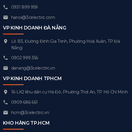
0931 899 959
hanoi@3celectric.com
VP KINH DOANH ĐÀ NẴNG
Lô B3, Đường Đinh Gia Trinh, Phường Hoà Xuân, TP Đà
Nẵng
0902 999 356
danang@3celectric.vn
VP KINH DOANH TPHCM
16-LK2 khu dân cư Hà Đô, Phường Thới An, TP Hồ Chí Minh
0909 686 661
hcm@3celectric.vn
KHO HÀNG TP.HCM