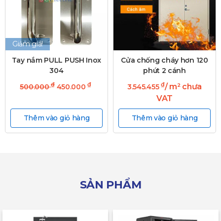
Giảm giá!
Tay nắm PULL PUSH Inox
Cửa chống cháy hơn 120
304
phút 2 cánh
₫
₫
₫
/ m² chưa
500.000
450.000
3.545.455
VAT
Thêm vào giỏ hàng
Thêm vào giỏ hàng
SẢN PHẨM