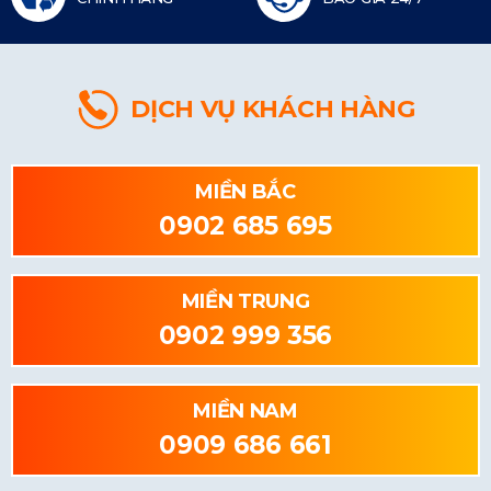
DỊCH VỤ KHÁCH HÀNG
MIỀN BẮC
0902 685 695
MIỀN TRUNG
0902 999 356
MIỀN NAM
0909 686 661