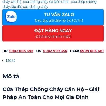
cháy căn hộ
,
cửa chống cháy có kiểm định
,
cửa thép chống
cháy
,
lắp đặt cửa chống cháy
TƯ VẤN ZALO
Báo giá, giải đáp hỗ trợ tức thì!
ĐẶT HÀNG NGAY
Đặt hàng nhanh nhất!
HN:
0902 685 695
ĐN:
0902 999 356
HCM:
0909 686 661
Mô tả
Mô tả
Cửa Thép Chống Cháy Căn Hộ – Giải
Pháp An Toàn Cho Mọi Gia Đình