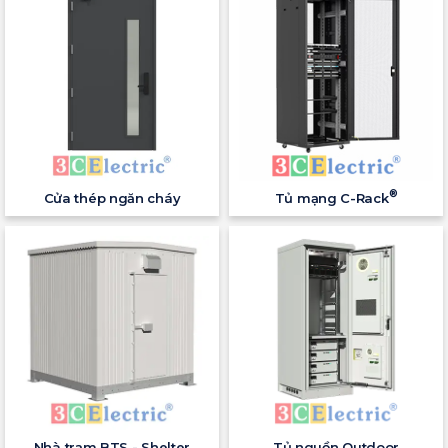
®
Cửa thép ngăn cháy
Tủ mạng C-Rack
Nhà trạm BTS - Shelter
Tủ nguồn Outdoor