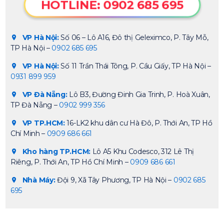
HOTLINE: 0902 685 695
VP Hà Nội:
Số 06 – Lô A16, Đô thị Geleximco, P. Tây Mỗ,
TP Hà Nội –
0902 685 695
VP Hà Nội:
Số 11 Trần Thái Tông, P. Cầu Giấy, TP Hà Nội –
0931 899 959
VP Đà Nẵng:
Lô B3, Đường Đinh Gia Trinh, P. Hoà Xuân,
TP Đà Nẵng –
0902 999 356
VP TP.HCM:
16-LK2 khu dân cư Hà Đô, P. Thới An, TP Hồ
Chí Minh –
0909 686 661
Kho hàng TP.HCM:
Lô A5 Khu Codesco, 312 Lê Thị
Riêng, P. Thới An, TP Hồ Chí Minh –
0909 686 661
Nhà Máy:
Đội 9, Xã Tây Phương, TP Hà Nội –
0902 685
695