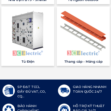
Tủ Điện
Thang cáp - Máng cáp
SP ĐẠT TCCL
GIAO HÀNG NHANH
ĐẦY ĐỦ VAT, CO,
TOÀN QUỐC 24/7
CQ...
BẢO HÀNH
HỖ TRỢ KỸ THUẬT
CHÍNH HÃNG
BÁO GIÁ 24/7