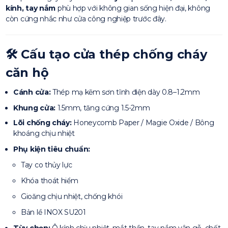
kính, tay nắm
phù hợp với không gian sống hiện đại, không
còn cứng nhắc như cửa công nghiệp trước đây.
🛠
Cấu tạo cửa thép chống cháy
căn hộ
Cánh cửa:
Thép mạ kẽm sơn tĩnh điện dày 0.8–1.2mm
Khung cửa:
1.5mm, tăng cứng 1.5-2mm
Lõi chống cháy:
Honeycomb Paper / Magie Oxide / Bông
khoáng chịu nhiệt
Phụ kiện tiêu chuẩn:
Tay co thủy lực
Khóa thoát hiểm
Gioăng chịu nhiệt, chống khói
Bản lề INOX SU201