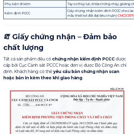
Phụ kiện đi kèm
Tay co thủy lực, khóa chống cháy, gioăng c
Giấy chứng nhận kiểm đinh PCCC cho cử
Kiểm định PCCC
mẫu thiết kế đốt đạt tiêu chuẩn)
CNC2CEI70
🧯
Giấy chứng nhận – Đảm bảo
chất lượng
Tất cả sản phẩm đều có
chứng nhận kiểm định PCCC
được
cấp bởi Cục Cảnh sát PCCC hoặc đơn vị được Bộ Công An chỉ
định. Khách hàng có thể
yêu cầu bản chứng nhận scan
hoặc bản in kèm theo khi giao hàng
.