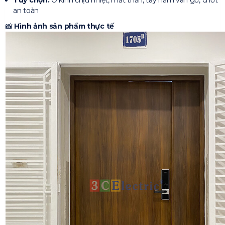
Tùy chọn:
Ô kính chịu nhiệt, mắt thần, tay nắm vân gỗ, chốt
an toàn
📸
Hình ảnh sản phẩm thực tế