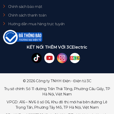
Chính sách bảo mật
Chính sách thanh toán
Hướng dẫn mua hàng trực tuyến
KẾT NỐI THÊM VỚI 3CElectric
© 2026 Công ty TNHH Điện - Điện tử 3C
Trụ sở chính: Số 11 đường Trần Thái Tông, Phường Cầu Giấy, TP
Hà Nội, Việt Nam
VPGD: A16 – NV6 ô số 06, Khu đô thị mới hai bên đường Lê
Trọng Tấn, Phường Tây Mỗ, TP Hà Nội, Việt Nam