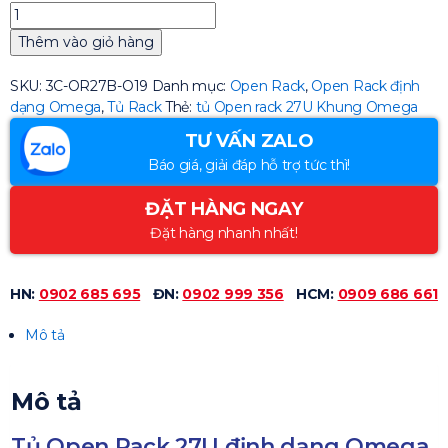
Thêm vào giỏ hàng
SKU:
3C-OR27B-O19
Danh mục:
Open Rack
,
Open Rack định
dạng Omega
,
Tủ Rack
Thẻ:
tủ Open rack 27U Khung Omega
TƯ VẤN ZALO
Báo giá, giải đáp hỗ trợ tức thì!
ĐẶT HÀNG NGAY
Đặt hàng nhanh nhất!
HN:
0902 685 695
ĐN:
0902 999 356
HCM:
0909 686 661
Mô tả
Mô tả
Tủ Open Rack 27U định dạng Omega