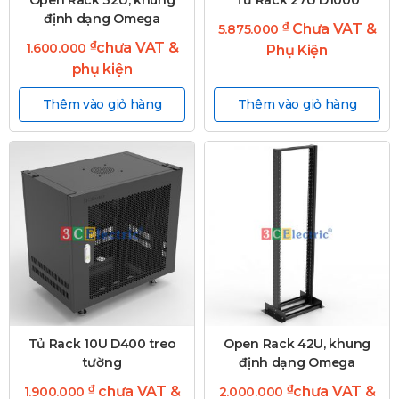
Open Rack 32U, khung
Tủ Rack 27U D1000
định dạng Omega
₫
Chưa VAT &
5.875.000
₫
chưa VAT &
1.600.000
Phụ Kiện
phụ kiện
Thêm vào giỏ hàng
Thêm vào giỏ hàng
Tủ Rack 10U D400 treo
Open Rack 42U, khung
tường
định dạng Omega
₫
₫
chưa VAT &
chưa VAT &
1.900.000
2.000.000