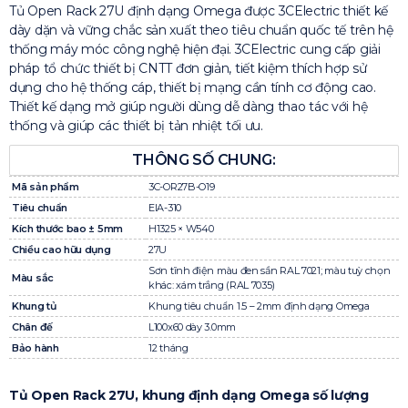
Tủ Open Rack 27U định dạng Omega được 3CElectric thiết kế
dày dặn và vững chắc sản xuất theo tiêu chuẩn quốc tế trên hệ
thống máy móc công nghệ hiện đại. 3CElectric cung cấp giải
pháp tổ chức thiết bị CNTT đơn giản, tiết kiệm thích hợp sử
dụng cho hệ thống cáp, thiết bị mạng cần tính cơ động cao.
Thiết kế dạng mở giúp người dùng dễ dàng thao tác với hệ
thống và giúp các thiết bị tản nhiệt tối ưu.
THÔNG SỐ CHUNG:
Mã sản phẩm
3C-OR27B-O19
Tiêu chuẩn
EIA-310
Kích thước bao ± 5mm
H1325 × W540
Chiều cao hữu dụng
27U
Sơn tĩnh điện màu đen sần RAL 7021; màu tuỳ chọn
Màu sắc
khác: xám trắng (RAL 7035)
Khung tủ
Khung tiêu chuẩn 1.5 – 2mm định dạng Omega
Chân đế
L100x60 dày 3.0mm
Bảo hành
12 tháng
Tủ Open Rack 27U, khung định dạng Omega số lượng