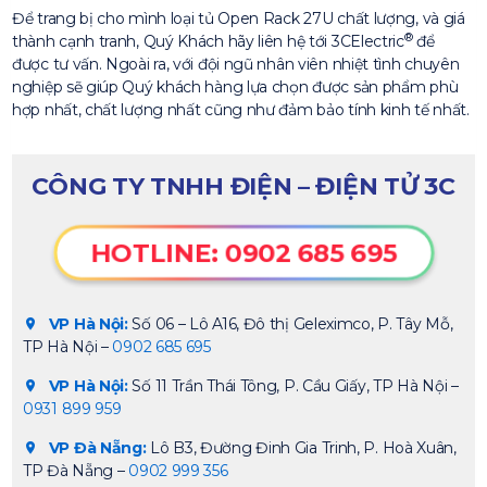
Để trang bị cho mình loại tủ Open Rack 27U chất lượng, và giá
®
thành cạnh tranh, Quý Khách hãy liên hệ tới 3CElectric
để
được tư vấn. Ngoài ra, với đội ngũ nhân viên nhiệt tình chuyên
nghiệp sẽ giúp Quý khách hàng lựa chọn được sản phẩm phù
hợp nhất, chất lượng nhất cũng như đảm bảo tính kinh tế nhất.
CÔNG TY TNHH ĐIỆN – ĐIỆN TỬ 3C
HOTLINE: 0902 685 695
VP Hà Nội:
Số 06 – Lô A16, Đô thị Geleximco, P. Tây Mỗ,
TP Hà Nội –
0902 685 695
VP Hà Nội:
Số 11 Trần Thái Tông, P. Cầu Giấy, TP Hà Nội –
0931 899 959
VP Đà Nẵng:
Lô B3, Đường Đinh Gia Trinh, P. Hoà Xuân,
TP Đà Nẵng –
0902 999 356