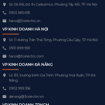
Số 06 A16, Đô thị Geleximco, Phường Tây Mỗ, TP Hà Nội
0902 685 695
hanoi@3celectric.vn
VP KINH DOANH HÀ NỘI
Số 11 đường Trần Thái Tông, Phường Cầu Giấy, TP Hà Nội
0931 899 959
hanoi@3celectric.com
VP KINH DOANH ĐÀ NẴNG
Lô B3, Đường Đinh Gia Trinh, Phường Hoà Xuân, TP Đà
Nẵng
0902 999 356
danang@3celectric.vn
VP KINH DOANH TPHCM