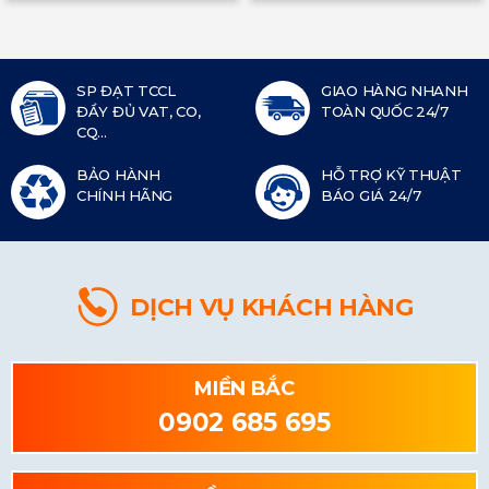
SP ĐẠT TCCL
GIAO HÀNG NHANH
ĐẦY ĐỦ VAT, CO,
TOÀN QUỐC 24/7
CQ...
BẢO HÀNH
HỖ TRỢ KỸ THUẬT
CHÍNH HÃNG
BÁO GIÁ 24/7
DỊCH VỤ KHÁCH HÀNG
MIỀN BẮC
0902 685 695