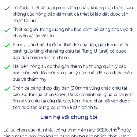
Tủ được thiết kế dạng mở, vững chắc, không cửa trước sau,
không cửa hông bảo đảm tất cả thiết bị lắp đặt được tản
nhiệt tối ưu.
Thiết kế gọn, trọng lượng nhẹ bảo đảm dễ dàng cho việc di
chuyển và lắp đặt tủ.
Khung gắn thiết bị được thiết kế dày dặn, gấp khúc nhiều
cạnh giúp tăng khả năng chịu tải. Từng U (unit) có được
dập dấu mép và in rõ chỉ số.
Hai bên hông tủ có thể gắn thêm hệ thống quản lý cáp
dọc giúp việc tổ chức và quản lý cáp mật độ cao được hiệu
quả và thẩm mỹ.
Chân đế bằng thép dày dặn (3.0mm) vững chắc chịu tải
cao. Có thể lựa chọn Open Rack có bánh xe, giúp di chuyển
êm ái và chịu tải cũg rất cao, kèm theo chân đế vặn được
tích hợp sẵn dùng cố định và cân chỉnh tủ.
Liên hệ với chúng tôi
®
Là lựa chọn của rất nhiều công trình hiện nay, 3CElectric
ngày
càng mang đến cho khách hàng những sản phẩm chất lượng,