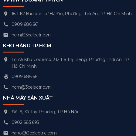
16-LK2 khu dân cư Hà Đô, Phường Thới An, TP Hồ Chí Minh
0909 686 661
hcm@3celectric.vn
KHO HÀNG TP.HCM
Lô A5 Khu Codesco, 312 Lê Thị Riêng, Phường Thới An, TP
Hồ Chí Minh
0909 686 661
hcm@3celectric.vn
NHÀ MÁY SẢN XUẤT
Đội 9, Xã Tây Phương, TP Hà Nội
0902 685 695
hanoi@3celectric.com