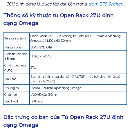
36U định dạng U, được lắp đặt bên trong
trạm BTS Shelter
.
Thông số kỹ thuật tủ Open Rack 27U định
dạng Omega
Open Rack 27U – 19″, Khung tiêu chuẩn 1.5 – 2mm định dạng
Tên sản phẩm
Omega, đế L100 x 60; 3.0mm
Mã sản phẩm
3C-OR27B-O19
Kích thước bao
H1325 × W540
± 5mm
Chiều cao hữu
27U
dụng
Sơn tĩnh điện màu đen sần RAL 7021; màu tuỳ chọn khác: xám
Màu sắc
trắng (RAL 7035)
Khung tủ
1.5mm – 2.0mm định dạng Omega
Chân đế
L100x60 dày 3.0mm
Bảo hành
12 tháng
Đặc trưng cơ bản của Tủ Open Rack 27U định
dạng Omega